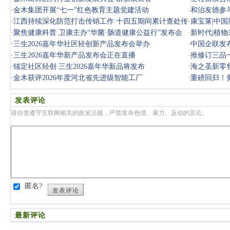
·
金木集团开展“七一”红色教育主题党建活动
·
和治友德参
·
江西持续深化防范打击传销工作 十四五期间累计查处传
·
康宝莱|中
销案件
·
聚焦健康科普 卫康主办“华菌·肠道健康公益行”发布会
·
新时代|植
·
三生2026嘉年华社区轻创新产品发布会举办
·
中国企联发
·
三生2026嘉年华新产品发布会正在直播
·
推修订三品
·
锚定社区轻创 三生2026嘉年华新品将发布
·
海之圣新零售
·
金木获评2026年度河北省先进级智能工厂
·
重磅回归！黄
撼发布！
发表评论
请自觉遵守互联网相关的政策法规，严禁发布色情、暴力、反动的言论。
匿名?
发表评论
最新评论