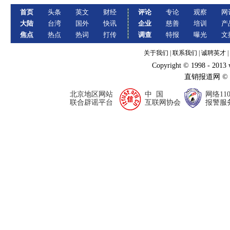
首页
头条
英文
财经
评论
专论
观察
网
大陆
台湾
国外
快讯
企业
慈善
培训
产
焦点
热点
热词
打传
调查
特报
曝光
文
关于我们
|
联系我们
|
诚聘英才
|
Copyright © 1998 - 2013
直销报道网 ©
北京地区网站
中 国
网络11
联合辟谣平台
互联网协会
报警服