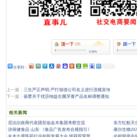
(0)
顶一下
踩一下
0.00%
分享到：
上一篇：
三生严正声明:严打假借公司名义进行违规宣传
下一篇：
葆婴关于优莎纳益生菌牙膏产品名称调整通知
相关新闻
·
尼泊尔政商代表团莅临金木集团考察交流
·
东方红航天
·
涉保健食品 山东:《食品广告发布合规指引》
·
康尔生物20
·
金木出席医药行业创新发展大会 斩获双荣誉
·
全程留痕合