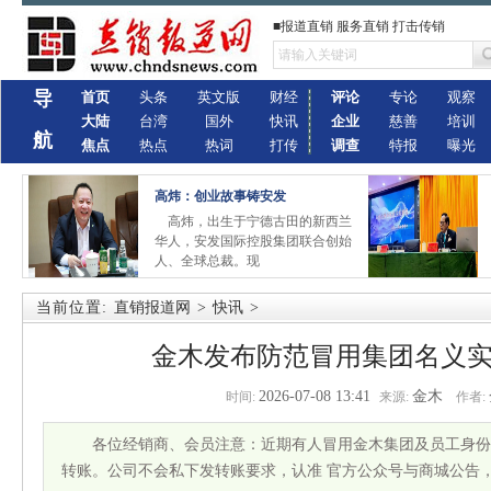
■报道直销 服务直销 打击传销
导
首页
头条
英文版
财经
评论
专论
观察
大陆
台湾
国外
快讯
企业
慈善
培训
航
焦点
热点
热词
打传
调查
特报
曝光
高炜：创业故事铸安发
高炜，出生于宁德古田的新西兰
华人，安发国际控股集团联合创始
人、全球总裁。现
当前位置:
直销报道网
>
快讯
>
金木发布防范冒用集团名义
2026-07-08 13:41
金木
时间:
来源:
作者:
各位经销商、会员注意：近期有人冒用金木集团及员工身份
转账。公司不会私下发转账要求，认准 官方公众号与商城公告