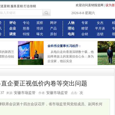
欢迎访问直销报道网
|
设为首
报道直销 服务直销 打击传销
2026-8-8 星期六
经
评论
专论
观察
网评
人物
专家
女杰
讯
企业
慈善
培训
产品
理论
瞭望
半月谈
传
调查
特报
曝光
原创
电商
会销
连锁
金科伟业董事长冯柏乔：
田的新西兰
从电白走向香港深耕数十载，他
团联合创始
始终将故土的发展挂在心头；身为
企业家，他以实业
各直企要正视低价内卷等突出问题
:37
安徽市场监管
安徽市场监管
次
来源:
作者:
点击:
自律联席会议第十四次会议召开，省市场监管局党组成员、副局长何