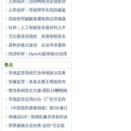
人民锐评：治理网络涉企侵权信
人民锐评：学校帮学生找回被盗
高校研究破解直播电商运营难题
社评：人工智能安全亟待列入中
万亿赛道存隐忧 具身智能安全
原料价格大波动 企业寻求避风
经济时评：OpenAI庭审揭AI治理
困
焦点
市场监管系统打击传销执法实务
安徽监管：各直企要正视低价内
禁传条例首次大修 团队计酬模糊
市场监管总局出台《广告引证内
《中国居民膳食指南》第5次修订
保健品618：热销乱象并存如何走
营养健康企业自查 这些“引证套