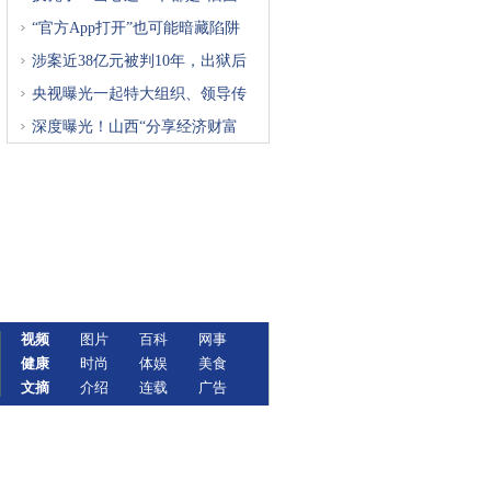
“官方App打开”也可能暗藏陷阱
涉案近38亿元被判10年，出狱后
再
央视曝光一起特大组织、领导传
深度曝光！山西“分享经济财富
视频
图片
百科
网事
健康
时尚
体娱
美食
文摘
介绍
连载
广告