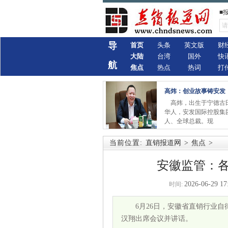
■
导
首页
头条
英文版
财
大陆
台湾
国外
快
航
焦点
热点
热词
打
高炜：创业故事铸安发
高炜，出生于宁德古
华人，安发国际控股集
人、全球总裁。现
当前位置:
直销报道网
>
焦点
>
安徽监管：
2026-06-29 17
时间:
6月26日，安徽省直销行业
汉翔出席会议并讲话。