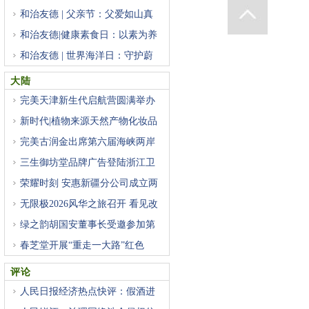
和治友德 | 父亲节：父爱如山真
和治友德|健康素食日：以素为养
和治友德 | 世界海洋日：守护蔚
大陆
完美天津新生代启航营圆满举办
新时代|植物来源天然产物化妆品
完美古润金出席第六届海峡两岸
三生御坊堂品牌广告登陆浙江卫
荣耀时刻 安惠新疆分公司成立两
无限极2026风华之旅召开 看见改
绿之韵胡国安董事长受邀参加第
春芝堂开展“重走一大路”红色
评论
人民日报经济热点快评：假酒进