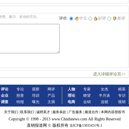
色情、暴力、反动的言论。
评价:
中立
好评
差评
进入详细评论页>>
评论
专论
观察
网评
人物
专家
女杰
精英
企业
慈善
培训
产品
理论
瞭望
半月谈
专访
调查
特报
曝光
文摘
电商
会销
连锁
视销
关于我们
|
联系我们
|
诚聘英才
|
服务条款
|
广告服务
|
频道合作
|
本网内容授权书
Copyright © 1998 - 2013 www.Chndsnews.com All Rights Reserved
直销报道网 © 版权所有
京ICP备13035451号-1