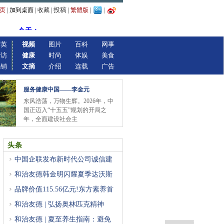
投稿
页
|
加到桌面
|
收藏
|
|
繁體版
|
|
精英
视频
图片
百科
网事
专访
健康
时尚
体娱
美食
视销
文摘
介绍
连载
广告
服务健康中国——李金元
东风浩荡，万物生辉。2026年，中
国正迈入“十五五”规划的开局之
年，全面建设社会主
头条
中国企联发布新时代公司诚信建
和治友德韩金明闪耀夏季达沃斯
品牌价值115.56亿元!东方素养首
登
和治友德 | 弘扬奥林匹克精神
和治友德 | 夏至养生指南：避免