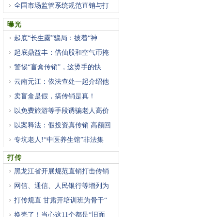
全国市场监管系统规范直销与打
曝光
起底“长生露”骗局：披着“神
起底鼎益丰：借仙股和空气币掩
警惕“盲盒传销”，这烫手的快
云南元江：依法查处一起介绍他
卖盲盒是假，搞传销是真！
以免费旅游等手段诱骗老人高价
以案释法：假投资真传销 高额回
专坑老人!“中医养生馆”非法集
打传
黑龙江省开展规范直销打击传销
网信、通信、人民银行等增列为
打传规直 甘肃开培训班为骨干“
换壳了！当心这11个都是“旧面