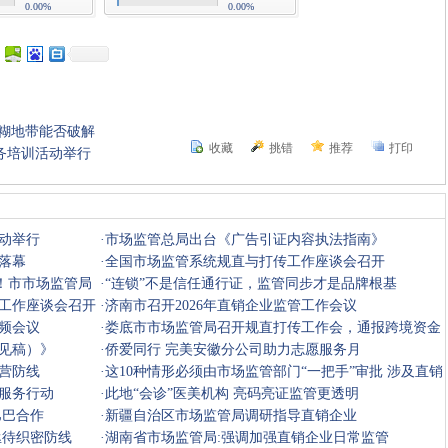
0.00%
0.00%
模糊地带能否破解
收藏
挑错
推荐
打印
务培训活动举行
动举行
·
市场监管总局出台《广告引证内容执法指南》
落幕
·
全国市场监管系统规直与打传工作座谈会召开
”！市市场监管局
·
“连锁”不是信任通行证，监管同步才是品牌根基
工作座谈会召开
·
济南市召开2026年直销企业监管工作会议
频会议
·
娄底市市场监管局召开规直打传工作会，通报跨境资金
见稿）》
盘处置情
·
侨爱同行 完美安徽分公司助力志愿服务月
营防线
·
这10种情形必须由市场监管部门“一把手”审批 涉及直销
服务行动
与传销
·
此地“会诊”医美机构 亮码亮证监管更透明
巴巴合作
·
新疆自治区市场监管局调研指导直销企业
亟待织密防线
·
湖南省市场监管局:强调加强直销企业日常监管