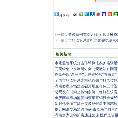
分享到：
上一篇：
禁传条例首次大修 团队计酬
下一篇：
市场监管系统打击传销执法实
相关新闻
·
市场监管系统打击传销执法实务培训活
·
完美轻创业发展研讨会（安徽站）圆满
·
拧紧合规“总开关”，把好经营“方向盘
对辖
·
全国市场监管系统规范直销与打击传销
·
湖南娄底市场监管召开规直打传工作视
·
总局发布《禁止传销条例（修订征求意
·
重庆南岸市场监管局筑牢直销行合规经
·
新时代安徽市场开展多场健康中国志愿
·
提升网络交易监管 海南市监局与阿里
·
湖南多家连锁药店违规套保 医保监管