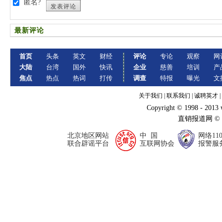
匿名?
发表评论
最新评论
首页
头条
英文
财经
评论
专论
观察
网
大陆
台湾
国外
快讯
企业
慈善
培训
产
焦点
热点
热词
打传
调查
特报
曝光
文
关于我们
|
联系我们
|
诚聘英才
|
Copyright © 1998 - 2013
直销报道网 ©
北京地区网站
中 国
网络11
联合辟谣平台
互联网协会
报警服