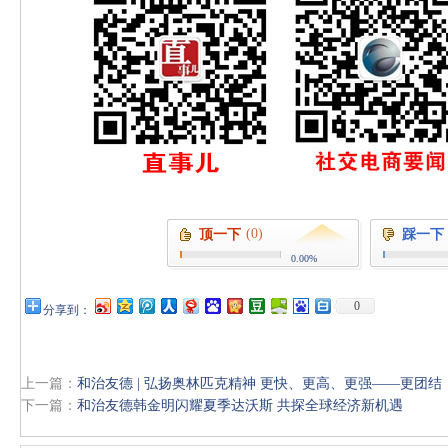
(0)
顶一下
踩一下
0.00%
0
分享到：
上一篇：
和治友德 | 弘扬奥林匹克精神 更快、更高、更强——更团结
下一篇：
和治友德韩金明闪耀夏季达沃斯 共探全球经济新机遇