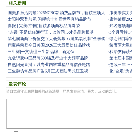
相关新闻
·
圃美多乐活闪耀2026NCBC新消费品牌节，斩获三项大
·
康美来实力亮
奖
·
太阳神双奖加冕 闪耀第十九届世界直销品牌节
·
康婷荣膺20
·
喜报 | 完美(中国)斩获多项商标品牌殊荣
·
知名连锁咖
·
“连锁”不是信任通行证，监管同步才是品牌根基
·
3个月亏掉
·
第七届新商业价值交互大会落幕 双迪氢氧机获“金硕奖”
·
绿之韵邦家博
·
康宝莱荣登今日美国2026三大最受信任品牌榜
·
荣膺两大重
·
三生树|一文读懂三生新品牌、新定位
·
和治友德获
·
九极斩获中国品牌500强及行业十大领军品牌
·
第七届中国
·
自然阳光直播：以专业内容重塑品牌信任链路
AI赋能峰
·
连续三年 
·
三生御坊堂品牌广告6月正式登陆黑龙江卫视
·
化“合规”为
石
发表评论
请自觉遵守互联网相关的政策法规，严禁发布色情、暴力、反动的言论。