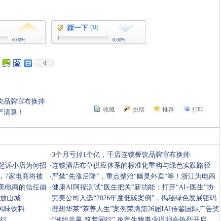
(0)
踩一下
0.00%
0.00%
0
饮品牌宣布换帅
收藏
挑错
推荐
打印
产清算！
·
3个月亏掉1个亿，千店连锁餐饮品牌宣布换帅
业起诉小店为何招
·
连锁酒店布草供应体系的标准化重构与绿色实践路径
，7家电商将被
·
严禁“先涨后降”，重点整治“幽灵外卖”等！浙江为电商
医美电商的信任崩
平台
·
健康AI阿福测试“医生把关”新功能：打开“AI+医生”协
绽放山城
作想象
·
完美公司入选“2026年度低碳案例”，揭秘绿色发展密码
风味饮料
·
理想华莱“茶养人生”案例荣膺第26届IAI传鉴国际广告奖
举行
优秀奖
·
“湘约共赢 筑梦同行” 炎帝生物事业说明会热烈开启