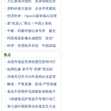
万亿赛道存隐忧 具身智能安全
原料价格大波动 企业寻求避风
经济时评：OpenAI庭审揭AI治理
困
新“机器人”辈出！中国人形机
中银：积极对接出海专班 建全
阿里推新影像生成模型 告别“
时评：张雪机车夺冠 中国高端
焦点
全国市场监管系统规范直销与打
贴牌乱象 老字号“卖牌”背后的
济南市召开2026年直销企业监管
工
解读：严查直播、私域 严管保健
食品不得测评无国家标准检验方
《保健食品护老提升专项行动工
第七届中国新商业价值交互大会