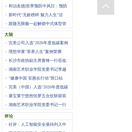
和治友德|世界预防中风日：预防
新时代“无龄榜样 魅力人生”活
跟随无限极一起解锁中式体型管
大陆
完美公司入选“2026年度低碳案例
理想华莱“茶养人生”案例荣膺
长沙市政协副主席黄锋一行莅临
湖南艺术职业学院党委书记李越
“健康中国 安惠在行动”营口站
完美（中国）入选“2026年度低碳
康宝莱宁悠然恬梦五合饮斩获双
湖南艺术职业学院党委书记一行
评论
社评：人工智能安全亟待列入中