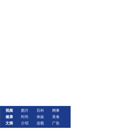
视频
图片
百科
网事
健康
时尚
体娱
美食
文摘
介绍
连载
广告