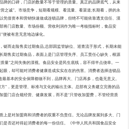
品牌的口碑，门店的数量不等于管理的质量。真正的品牌底气，从来
经营之诚”。市场竞争，短期看规模、看流量、看渠道;长期看，拼的永
以凭借资本和营销快速做成连锁品牌，但绝不可能依靠透支信任、漠
部将门店数量、市场份额、营收利润作为唯一考核指标时，食品安
量”便被有意无意地边缘化。
，铤而走险售卖过期食品;总部因监管缺位、巡查流于形式，长期未能
长期售卖过期食品，表面上是门店管理失序、员工责任心缺失，根源
管理质量”之间失衡的漠视。食品安全是民生底线，容不得半点侥幸。一
起眼，却可能对消费者健康造成实实在在的伤害。消费者选择连锁品
如果连最基本的安全保障都做不到，品牌再大、门店再多，也毫无意义。
权方”，更是管理、标准与文化的输出主体。总部有义务建立完善的品
加盟门店合规经营、健康发展，而不是“只管收加盟费，不管经营质
质上是对加盟商和消费者的双重不负责任。无论品牌发展到多大、门
们是否还对得起消费者的每一份信任。《中华人民共和国食品安全