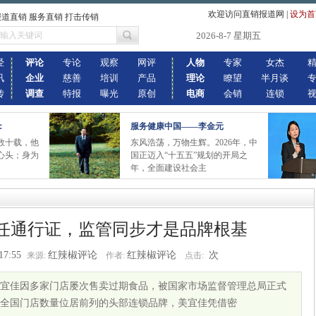
欢迎访问直销报道网
|
设为首
报道直销 服务直销 打击传销
2026-8-7 星期五
经
评论
专论
观察
网评
人物
专家
女杰
讯
企业
慈善
培训
产品
理论
瞭望
半月谈
传
调查
特报
曝光
原创
电商
会销
连锁
：
服务健康中国——李金元
数十载，他
东风浩荡，万物生辉。2026年，中
心头；身为
国正迈入“十五五”规划的开局之
年，全面建设社会主
信任通行证，监管同步才是品牌根基
17:55
红辣椒评论
红辣椒评论
次
来源:
作者:
点击:
宜佳因多家门店屡次售卖过期食品，被国家市场监督管理总局正式
全国门店数量位居前列的头部连锁品牌，美宜佳凭借密