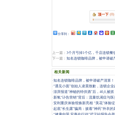
(0)
顶一下
分享到：
上一篇：
3个月亏掉1个亿，千店连锁餐
下一篇：
知名连锁咖啡品牌，被申请破
相关新闻
·
知名连锁咖啡品牌，被申请破产清算！
·
“遇见小面”创始人凌晨致歉，连锁企
致反感
·
澎湃报道“神秘的特供酒”后，40人被抓
罚
·
新氧“讣告营销”背后：流量饥渴症与
塌
·
安利重庆体验馆焕新亮相 “美花”体验
·
起底“长生露”骗局：披着“神药”外衣的
·
“健康中国 安惠在行动”武汉站报告会