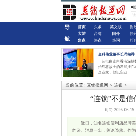
■
导
首页
头条
英文版
财
大陆
台湾
国外
快
航
焦点
热点
热词
打
金科伟业董事长冯柏乔
从电白走向香港深耕
始终将故土的发展挂在
企业家，他以实业
当前位置:
直销报道网
>
连锁
>
“连锁”不是
2026-06-15 
时间:
近日，知名连锁便利店品牌美
约谈。消息一出，舆论哗然。作为