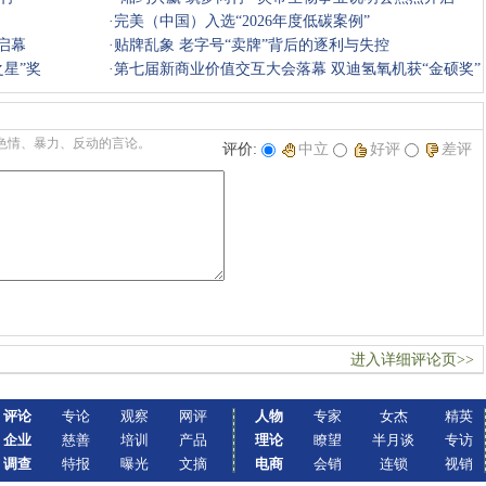
·
完美（中国）入选“2026年度低碳案例”
启幕
·
贴牌乱象 老字号“卖牌”背后的逐利与失控
之星”奖
·
第七届新商业价值交互大会落幕 双迪氢氧机获“金硕奖”
色情、暴力、反动的言论。
评价:
中立
好评
差评
进入详细评论页>>
评论
专论
观察
网评
人物
专家
女杰
精英
企业
慈善
培训
产品
理论
瞭望
半月谈
专访
调查
特报
曝光
文摘
电商
会销
连锁
视销