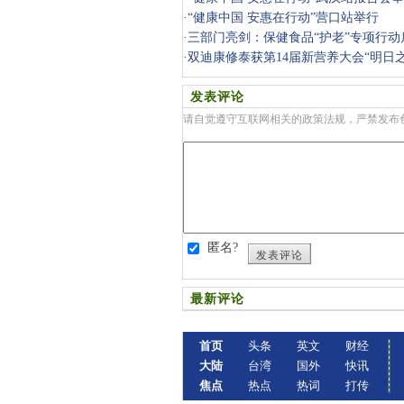
·
“健康中国 安惠在行动”营口站举行
·
三部门亮剑：保健食品“护老”专项行动
·
双迪康修泰获第14届新营养大会“明日
发表评论
请自觉遵守互联网相关的政策法规，严禁发布
匿名?
发表评论
最新评论
首页
头条
英文
财经
大陆
台湾
国外
快讯
焦点
热点
热词
打传