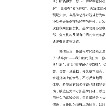
法》明确规定，禁止生产经营超过保
牌”，更没有“名气特权”。美宜佳
预期失衡。当品牌总部对违规行为睁
冲动便会压倒守法经营的理性。此次
次自我纠偏的契机。品牌总部必须彻
部、分支机构及所有门店的全链条品
通消费者维权渠道。
诚信经营，是最根本的经商之道
了“被辜负”——我们如此信任你，
换利润”，而是“坚守诚信攒口碑”
誉。信誉一旦受损，修复成本远高于
拿起货架上的食品，不必反复翻看生
体现。希望所有知名连锁品牌都能摒
为，以诚信为本守护品牌口碑，以责
用长久的真诚经营，留住最珍贵的大
信任，而是因为懂得正确经营、始终