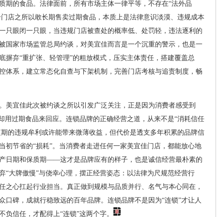
质期的食品。法律面前，所有市场主体一律平等，不存在“法外品
部分门店之所以敢长期售卖过期食品，本质上是法律意识淡漠、违规成本
一只眼闭一只眼，当违规门店被查处的概率低、处罚轻，违法逐利的
被国家市场监管总局约谈，对美宜佳而言是一个沉重的警示，也是一
底摒弃“重扩张、轻管理”的粗放模式，压实主体责任，搭建覆盖总
控体系，建立常态化自查与下架机制，完善门店考核与追责制度，畅
。美宜佳此次被约谈之所以引发广泛关注，正是因为消费者感受到
你却用过期食品来回应。连锁品牌的正确经营之道，从来不是“消耗信任
。短期的违规牟利或许能带来微薄收益，但代价是透支多年积累的品牌信
当初节省的“损耗”。当消费者走进任何一家美宜佳门店，都能放心地
产日期和保质期——这才是品牌应有的样子，也是诚信经营最朴素的
弃“大牌傲慢”与侥幸心理，摆正经营姿态：以法律为尺规范经营行
任之心扛起行业担当。真正做到规模与品质并行、名气与本心同在，
众口碑，成就行稳致远的百年品牌。连锁品牌不是因为“连锁”才让人
不负信任，才配得上“连锁”这两个字。