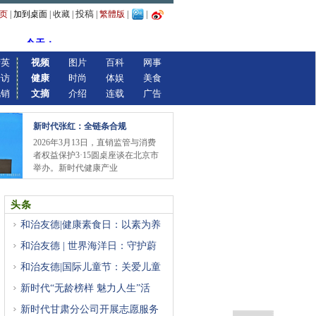
投稿
页
|
加到桌面
|
收藏
|
|
繁體版
|
|
精英
视频
图片
百科
网事
专访
健康
时尚
体娱
美食
视销
文摘
介绍
连载
广告
新时代张红：全链条合规
2026年3月13日，直销监管与消费
者权益保护3·15圆桌座谈在北京市
举办。新时代健康产业
头条
和治友德|健康素食日：以素为养
和治友德 | 世界海洋日：守护蔚
和治友德|国际儿童节：关爱儿童
新时代“无龄榜样 魅力人生”活
新时代甘肃分公司开展志愿服务