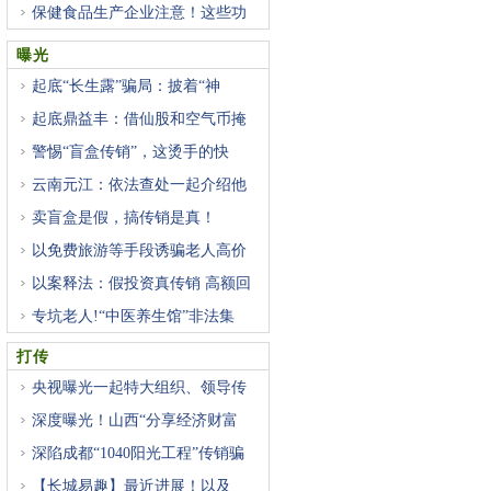
保健食品生产企业注意！这些功
曝光
起底“长生露”骗局：披着“神
起底鼎益丰：借仙股和空气币掩
警惕“盲盒传销”，这烫手的快
云南元江：依法查处一起介绍他
卖盲盒是假，搞传销是真！
以免费旅游等手段诱骗老人高价
以案释法：假投资真传销 高额回
专坑老人!“中医养生馆”非法集
打传
央视曝光一起特大组织、领导传
深度曝光！山西“分享经济财富
深陷成都“1040阳光工程”传销骗
【长城易趣】最近进展！以及