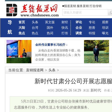
■报道直销 服务直销 打击传销
导
首页
头条
英文版
财经
评论
专论
观察
大陆
台湾
国外
快讯
企业
慈善
培训
航
焦点
热点
热词
打传
调查
特报
曝光
金科伟业董事长冯柏乔：
从电白走向香港深耕数十载，他
始终将故土的发展挂在心头；身为
企业家，他以实业
当前位置:
直销报道网
>
头条
>
新时代甘肃分公司开展志愿
2026-05-26 14:29
新时代
时间:
来源:
作者:
5月21日至23日，甘肃分公司联合张掖市新时优品健康管
志愿服务行动，为师生送上专业贴心的健康服务。