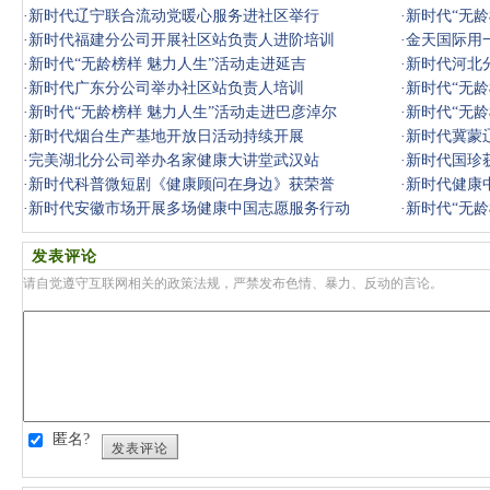
·
新时代辽宁联合流动党暖心服务进社区举行
·
新时代“无龄
·
新时代福建分公司开展社区站负责人进阶培训
·
金天国际用
·
新时代“无龄榜样 魅力人生”活动走进延吉
·
新时代河北
·
新时代广东分公司举办社区站负责人培训
·
新时代“无龄
·
新时代“无龄榜样 魅力人生”活动走进巴彦淖尔
·
新时代“无龄
·
新时代烟台生产基地开放日活动持续开展
·
新时代冀蒙
·
完美湖北分公司举办名家健康大讲堂武汉站
·
新时代国珍
·
新时代科普微短剧《健康顾问在身边》获荣誉
·
新时代健康
·
新时代安徽市场开展多场健康中国志愿服务行动
·
新时代“无龄
发表评论
请自觉遵守互联网相关的政策法规，严禁发布色情、暴力、反动的言论。
匿名?
发表评论