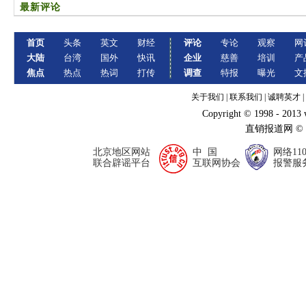
最新评论
首页
头条
英文
财经
评论
专论
观察
网
大陆
台湾
国外
快讯
企业
慈善
培训
产
焦点
热点
热词
打传
调查
特报
曝光
文
关于我们
|
联系我们
|
诚聘英才
|
Copyright © 1998 - 2013
直销报道网 ©
北京地区网站
中 国
网络11
联合辟谣平台
互联网协会
报警服