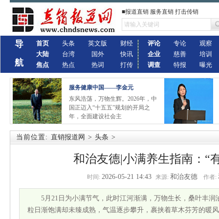
■报道直销 服务直销 打击传销
导
首页
头条
英文版
财经
评论
专论
观察
大陆
台湾
国外
快讯
企业
慈善
培训
航
焦点
热点
热词
打传
调查
特报
曝光
服务健康中国——李金元
东风浩荡，万物生辉。2026年，中
国正迈入“十五五”规划的开局之
年，全面建设社会主
当前位置:
直销报道网
>
头条
>
和治友德|小满养生指南：“有
2026-05-21 14:43
和治友德
时间:
来源:
作者:
5月21日为小满节气，此时江河渐满，万物生长，桑叶丰
粒日渐饱满却未臻成熟，气温逐步攀升，裹挟着草木芬芳的暖风