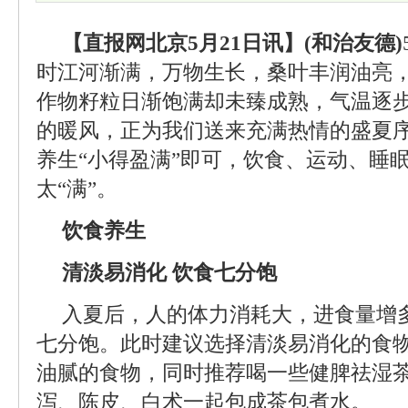
【直报网北京5月21日讯】(和治友德)
时江河渐满，万物生长，桑叶丰润油亮
作物籽粒日渐饱满却未臻成熟，气温逐
的暖风，正为我们送来充满热情的盛夏
养生“小得盈满”即可，饮食、运动、睡眠
太“满”。
饮食养生
清淡易消化 饮食七分饱
入夏后，人的体力消耗大，进食量增
七分饱。此时建议选择清淡易消化的食
油腻的食物，同时推荐喝一些健脾祛湿
泻、陈皮、白术一起包成茶包煮水。