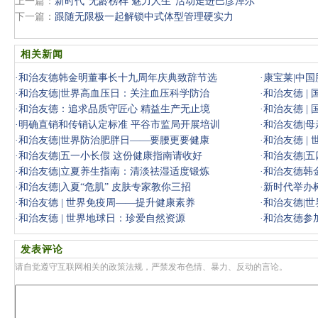
上一篇：
新时代“无龄榜样 魅力人生”活动走进巴彦淖尔
下一篇：
跟随无限极一起解锁中式体型管理硬实力
相关新闻
·
和治友德韩金明董事长十九周年庆典致辞节选
·
康宝莱|中
·
和治友德|世界高血压日：关注血压科学防治
·
和治友德 |
·
和治友德：追求品质守匠心 精益生产无止境
·
和治友德 |
·
明确直销和传销认定标准 平谷市监局开展培训
·
和治友德|
·
和治友德|世界防治肥胖日——要腰更要健康
·
和治友德 |
·
和治友德|五一小长假 这份健康指南请收好
·
和治友德|
·
和治友德|立夏养生指南：清淡祛湿适度锻炼
·
和治友德韩
·
和治友德|入夏“危肌” 皮肤专家教你三招
会
·
新时代举办
·
和治友德 | 世界免疫周——提升健康素养
·
和治友德|
·
和治友德 | 世界地球日：珍爱自然资源
·
和治友德参加
发表评论
请自觉遵守互联网相关的政策法规，严禁发布色情、暴力、反动的言论。