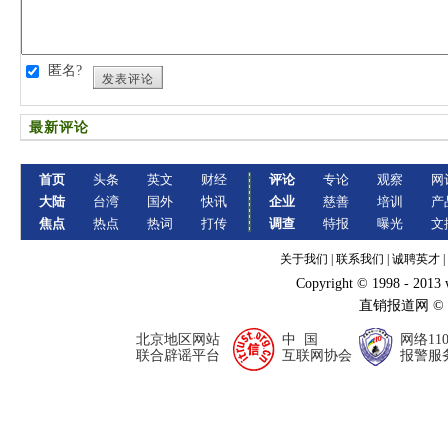
匿名?
发表评论
最新评论
首页
头条
英文
财经
评论
专论
观察
网
大陆
台湾
国外
快讯
企业
慈善
培训
产
焦点
热点
热词
打传
调查
特报
曝光
文
关于我们
|
联系我们
|
诚聘英才
|
Copyright © 1998 - 2013
直销报道网 ©
北京地区网站
中 国
网络11
联合辟谣平台
互联网协会
报警服