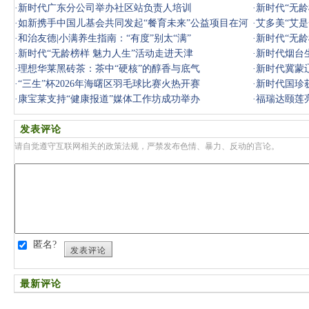
·
新时代广东分公司举办社区站负责人培训
·
新时代“无龄
·
如新携手中国儿基会共同发起“餐育未来”公益项目在河
·
艾多美“艾
北启动
·
和治友德|小满养生指南：“有度”别太“满”
·
新时代“无龄
·
新时代“无龄榜样 魅力人生”活动走进天津
·
新时代烟台
·
理想华莱黑砖茶：茶中“硬核”的醇香与底气
·
新时代冀蒙
·
“三生”杯2026年海曙区羽毛球比赛火热开赛
·
新时代国珍
·
康宝莱支持“健康报道”媒体工作坊成功举办
·
福瑞达颐莲
旅
发表评论
请自觉遵守互联网相关的政策法规，严禁发布色情、暴力、反动的言论。
匿名?
发表评论
最新评论