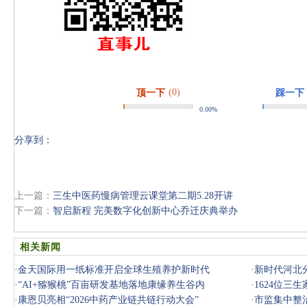
(0)
顶一下
踩一下
0.00%
分享到：
上一篇：
三生中医药慢病管理云课堂第二期5.28开讲
下一篇：
智启新程 完美数字化创新中心乔迁庆典举办
相关新闻
·
金天国际用一纸标准开启全球生殖养护新时代
·
新时代河北
·
“AI+猕猴桃”百亩研发基地落地康缘养生谷内
·
1624位三
·
康恩贝亮相“2026中药产业链共链行动大会”
·
市监集中整