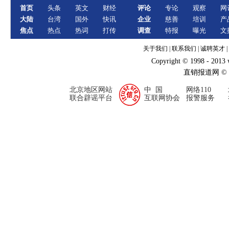
首页
头条
英文
财经
评论
专论
观察
网
大陆
台湾
国外
快讯
企业
慈善
培训
产
焦点
热点
热词
打传
调查
特报
曝光
文
关于我们
|
联系我们
|
诚聘英才
|
Copyright © 1998 - 2013
直销报道网 ©
北京地区网站
中 国
网络110
联合辟谣平台
互联网协会
报警服务