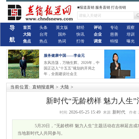
■报道直销 服务直销 打击传销
导
首页
头条
英文版
财经
评论
专论
观察
大陆
台湾
国外
快讯
企业
慈善
培训
航
焦点
热点
热词
打传
调查
特报
曝光
服务健康中国——李金元
东风浩荡，万物生辉。2026年，中
国正迈入“十五五”规划的开局之
年，全面建设社会主
当前位置:
直销报道网
>
大陆
>
新时代“无龄榜样 魅力人生
2026-05-25 15:49
新时代
时间:
来源:
作者:
5月20日，“无龄榜样 魅力人生”主题活动在吉林延吉
当地新时代人共同参与。