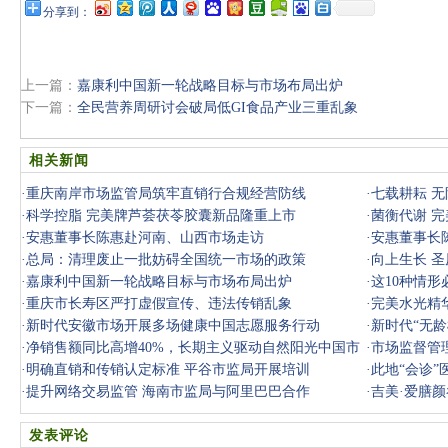
分享到：
上一篇：
嘉康利中国新一轮战略目标与市场布局出炉
下一篇：
全民营养周研讨会破局低GI食品产业三重乱象
相关新闻
·
重庆南岸市场监管局筑牢直销行合规经营防线
·
七载耕耘 
·
科学控脂 完美牌芦荟茯苓胶囊新品隆重上市
·
菌衡代谢 
·
安惠董事长陈惠赴河南、山西市场走访
·
安惠董事长
·
总局：清理废止一批妨碍全国统一市场的政策
·
向上生长 
·
嘉康利中国新一轮战略目标与市场布局出炉
·
这10种情形
·
重庆市长寿区严打虚假宣传、违法传销乱象
与传销
·
完美水光精
·
新时代安徽市场开展多场健康中国志愿服务行动
·
新时代“无龄
·
净销售额同比高增40%，长期主义驱动自然阳光中国市
·
市场监督管
场稳健增长
·
明确直销和传销认定标准 平谷市监局开展培训
·
此地“会诊”
·
提升网络交易监管 海南市监局与阿里巴巴合作
·
吉美·爱膳
发表评论