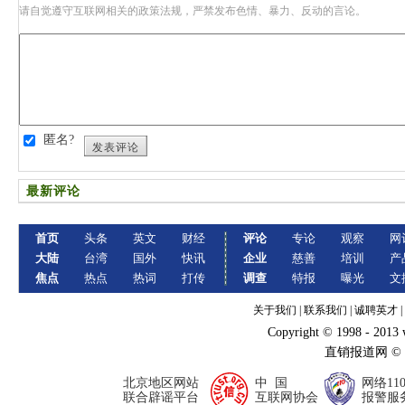
请自觉遵守互联网相关的政策法规，严禁发布色情、暴力、反动的言论。
匿名?
发表评论
最新评论
首页
头条
英文
财经
评论
专论
观察
网
大陆
台湾
国外
快讯
企业
慈善
培训
产
焦点
热点
热词
打传
调查
特报
曝光
文
关于我们
|
联系我们
|
诚聘英才
|
Copyright © 1998 - 2013
直销报道网 ©
北京地区网站
中 国
网络11
联合辟谣平台
互联网协会
报警服