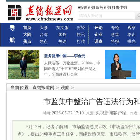
■报道直销 服务直销 打击传销
导
首页
头条
英文版
财经
评论
专论
观察
大陆
台湾
国外
快讯
企业
慈善
培训
航
焦点
热点
热词
打传
调查
特报
曝光
服务健康中国——李金元
东风浩荡，万物生辉。2026年，中
国正迈入“十五五”规划的开局之
年，全面建设社会主
当前位置:
直销报道网
>
观察
>
市监集中整治广告违法行为和
2026-05-22 17:10
央视新闻客户端
时间:
来源:
作者:
5月17日，记者了解到，市场监管总局印发《市场监管部门促
点》，提出34项重点工作任务，围绕政策保障、市场秩序、监