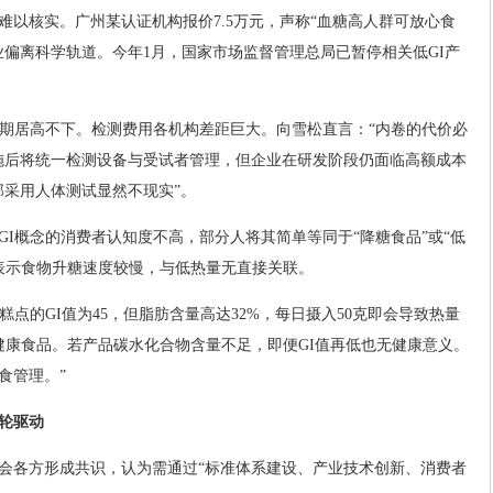
难以核实。广州某认证机构报价7.5万元，声称“血糖高人群可放心食
业偏离科学轨道。今年1月，国家市场监督管理总局已暂停相关低GI产
长期居高不下。检测费用各机构差距巨大。向雪松直言：“内卷的代价必
实施后将统一检测设备与受试者管理，但企业在研发阶段仍面临高额成本
部采用人体测试显然不现实”。
GI概念的消费者认知度不高，部分人将其简单等同于“降糖食品”或“低
仅表示食物升糖速度较慢，与低热量无直接关联。
糕点的GI值为45，但脂肪含量高达32%，每日摄入50克即会导致热量
于健康食品。若产品碳水化合物含量不足，即便GI值再低也无健康意义。
食管理。”
轮驱动
会各方形成共识，认为需通过“标准体系建设、产业技术创新、消费者