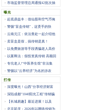
市场监督管理总局通报42批次抽
曝光
起底鼎益丰：借仙股和空气币掩
警惕“盲盒传销”，这烫手的快
云南元江：依法查处一起介绍他
卖盲盒是假，搞传销是真！
以免费旅游等手段诱骗老人高价
以案释法：假投资真传销 高额回
专坑老人!“中医养生馆”非法集
警惕以“云养经济”为名的涉农
打传
深度曝光！山西“分享经济财富
深陷成都“1040阳光工程”传销骗
【长城易趣】最近进展！以及
北京延庆：2026年以网络传销为