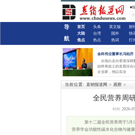
■
导
首页
头条
英文版
财
大陆
台湾
国外
快
航
焦点
热点
热词
打
金科伟业董事长冯柏乔
从电白走向香港深耕
始终将故土的发展挂在
企业家，他以实业
当前位置:
直销报道网
>
观察
>
全民营养周研
2026-0
时间:
第十二届全民营养周于5月1
营养学会功能性碳水化合物与健康