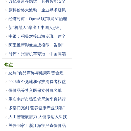
万亿赛道存隐忧 具身智能安全
原料价格大波动 企业寻求避风
经济时评：OpenAI庭审揭AI治理
困
新“机器人”辈出！中国人形机
中银：积极对接出海专班 建全
阿里推新影像生成模型 告别“
时评：张雪机车夺冠 中国高端
焦点
总局“食品声称与健康科普合规
2026直企党建和保护消费者权益
研
保健品等禁入医保支付白名单
重庆南岸市场监管局筑牢直销行
多部门亮剑 营养健康产业须靠“
人工智能展潜力 大健康迈入科技
关停48家！浙江海宁严查保健品