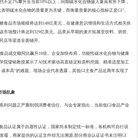
年代不足1%攀升至当前10%以上，同期碳水化合物摄入量虽有所下降，
这表明碳水化合物的质量更为关键，而衡量质量的核心指标正是GI”。
血糖食品市场规模将达到148亿美元，在健康意识增强和生活方式相关疾
，该市场预计将达到329亿美元。品类从早期的麦片拓展至饮料、烘焙、
药店等渠道全面铺开。
GI食品成交额同比飙升10倍。企业加快布局，功能性碳水化合物与健康
学院缪铭教授展示了AI技术驱动高直链淀粉原料挖掘、精准适度加工
、成本高”的难题。现场企业代表透露，其低GI主食产品近两年实现了
市场乱象
系列问题正严重削弱消费者信任。与会专家指出，当前低GI食品产业
I”食品认证属于自愿性认证，国家尚未制定统一标准，各机构可自行设
发霉，商家提供的认证文件却无法溯源;部分商业认证证书未注明GI