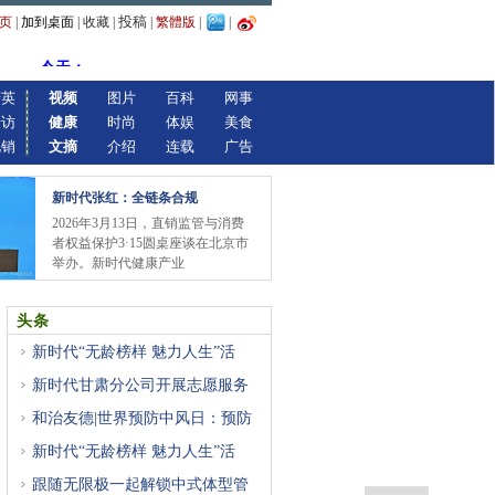
投稿
页
|
加到桌面
|
收藏
|
|
繁體版
|
|
精英
视频
图片
百科
网事
专访
健康
时尚
体娱
美食
视销
文摘
介绍
连载
广告
新时代张红：全链条合规
2026年3月13日，直销监管与消费
者权益保护3·15圆桌座谈在北京市
举办。新时代健康产业
头条
新时代“无龄榜样 魅力人生”活
新时代甘肃分公司开展志愿服务
和治友德|世界预防中风日：预防
新时代“无龄榜样 魅力人生”活
跟随无限极一起解锁中式体型管