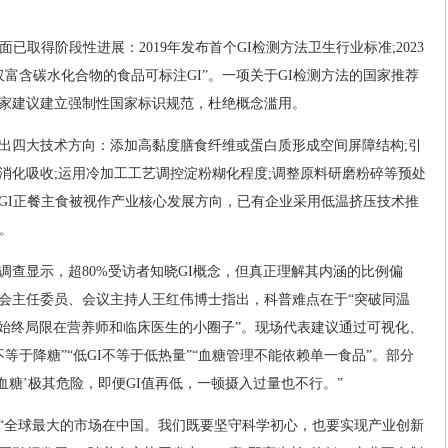
已取得阶段性进展：2019年发布首个GI检测方法卫生行业标准;2023
仅富含碳水化合物的食品可标注GI”。一项关于GI检测方法的国家推荐
家建议建立强制性国家标识规范，杜绝概念滥用。
出四大技术方向：添加高黏度膳食纤维或蛋白质形成空间屏障结构;引
消化吸收;运用冷加工工艺调控淀粉糊化程度;调整原料研磨粉碎等预处
GI正餐主食被视作产业核心发展方向，已有企业采用低温挤压技术推
。
年调查显示，超80%受访者知晓GI概念，但真正理解其内涵的比例偏
会主任委员、会议主持人王红伟博士指出，科普难点在于“突破同温
“始终局限在营养师和临床医生的小圈子”。现场代表建议通过可视化、
等于降糖”“低GI不等于低热量”“血糖管理不能依赖单一食品”。部分
血糖’极其危险，即便GI值再低，一顿摄入过量也不行。”
“全球最大的市场在中国。我们既要坚守科学初心，也要实现产业创新