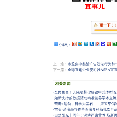
(1)
顶一下
分享到：
上一篇：
市监集中整治广告违法行为和“
下一篇：
全球直销企业安司雅ASEA官
相关新闻
·
全民集合！无限极带你解锁中式体型管
·
如新支持的数据驱动精准营养学术交流
·
营养+运动，科学为基石——康宝莱倡
式
·
吉美·爱膳颜谷物营养膳食粉新批次产
·
自然阳光十周年：深耕严肃营养 焕新