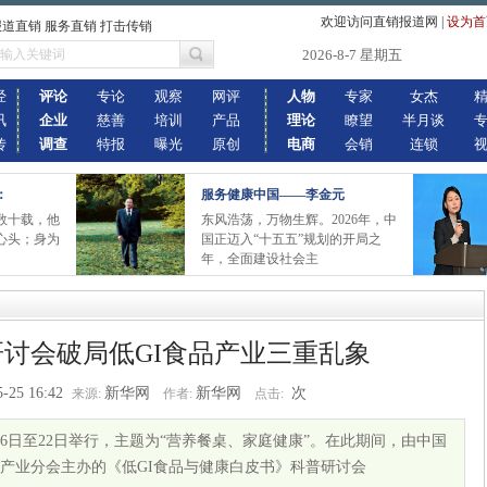
欢迎访问直销报道网
|
设为首
报道直销 服务直销 打击传销
2026-8-7 星期五
经
评论
专论
观察
网评
人物
专家
女杰
讯
企业
慈善
培训
产品
理论
瞭望
半月谈
传
调查
特报
曝光
原创
电商
会销
连锁
：
服务健康中国——李金元
数十载，他
东风浩荡，万物生辉。2026年，中
心头；身为
国正迈入“十五五”规划的开局之
年，全面建设社会主
讨会破局低GI食品产业三重乱象
5-25 16:42
新华网
新华网
次
来源:
作者:
点击:
6日至22日举行，主题为“营养餐桌、家庭健康”。在此期间，由中国
产业分会主办的《低GI食品与健康白皮书》科普研讨会