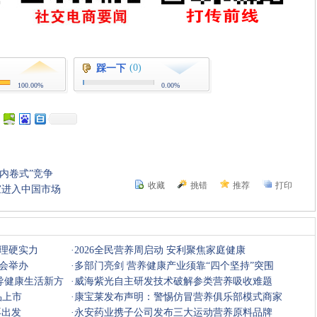
(0)
踩一下
100.00%
0.00%
内卷式”竞争
收藏
挑错
推荐
打印
宣进入中国市场
理硬实力
·
2026全民营养周启动 安利聚焦家庭健康
会举办
·
多部门亮剑 营养健康产业须靠“四个坚持”突围
导健康生活新方
·
威海紫光自主研发技术破解参类营养吸收难题
品上市
·
康宝莱发布声明：警惕仿冒营养俱乐部模式商家
再出发
·
永安药业携子公司发布三大运动营养原料品牌