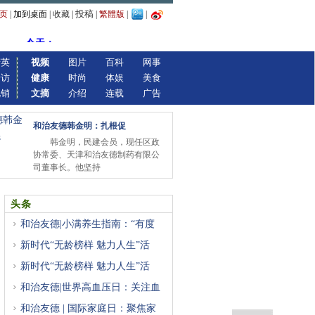
投稿
页
|
加到桌面
|
收藏
|
|
繁體版
|
|
精英
视频
图片
百科
网事
专访
健康
时尚
体娱
美食
视销
文摘
介绍
连载
广告
和治友德韩金明：扎根促
韩金明，民建会员，现任区政
协常委、天津和治友德制药有限公
司董事长。他坚持
头条
和治友德|小满养生指南：“有度
新时代“无龄榜样 魅力人生”活
新时代“无龄榜样 魅力人生”活
和治友德|世界高血压日：关注血
和治友德 | 国际家庭日：聚焦家