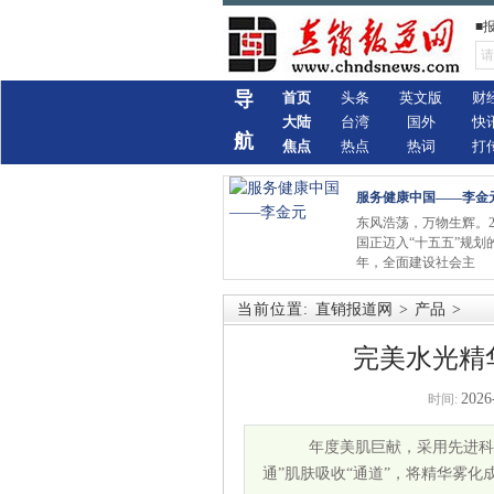
■
导
首页
头条
英文版
财
大陆
台湾
国外
快
航
焦点
热点
热词
打
服务健康中国——李金
东风浩荡，万物生辉。2
国正迈入“十五五”规划
年，全面建设社会主
当前位置:
直销报道网
>
产品
>
完美水光精
2026
时间:
年度美肌巨献，采用先进科技
通”肌肤吸收“通道”，将精华雾