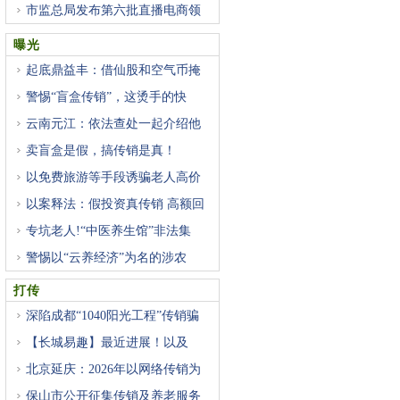
市监总局发布第六批直播电商领
曝光
起底鼎益丰：借仙股和空气币掩
警惕“盲盒传销”，这烫手的快
云南元江：依法查处一起介绍他
卖盲盒是假，搞传销是真！
以免费旅游等手段诱骗老人高价
以案释法：假投资真传销 高额回
专坑老人!“中医养生馆”非法集
警惕以“云养经济”为名的涉农
打传
深陷成都“1040阳光工程”传销骗
【长城易趣】最近进展！以及
北京延庆：2026年以网络传销为
重
保山市公开征集传销及养老服务