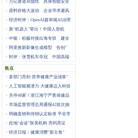
万亿赛道存隐忧 具身智能安全
原料价格大波动 企业寻求避风
经济时评：OpenAI庭审揭AI治理
困
新“机器人”辈出！中国人形机
中银：积极对接出海专班 建全
阿里推新影像生成模型 告别“
时评：张雪机车夺冠 中国高端
焦点
多部门亮剑 营养健康产业须靠“
人工智能展潜力 大健康迈入科技
关停48家！浙江海宁严查保健品
市场监督管理总局通报42批次抽
明确直销和传销认定标准 平谷市
此地“会诊”医美机构 亮码亮证
经济日报：健康消费“新主角”