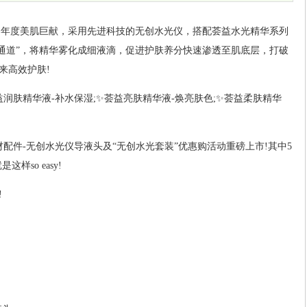
)
年度美肌巨献，采用先进科技的无创水光仪，搭配荟益水光精华系列
“通道”，将精华雾化成细液滴，促进护肤养分快速渗透至肌底层，打破
来高效护肤!
益润肤精华液-补水保湿;✨荟益亮肤精华液-焕亮肤色;✨荟益柔肤精华
配件-无创水光仪导液头及“无创水光套装”优惠购活动重磅上市!其中5
样so easy!
!