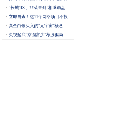
“长城1区、韭菜果鲜”相继崩盘
立即自查！这11个网络项目不投
真金白银买入的“元宇宙”概念
央视起底“京圈富少”荐股骗局