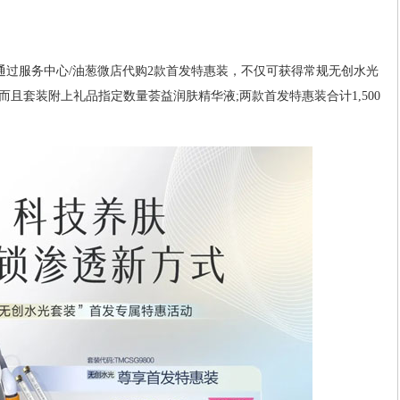
可通过服务中心/油葱微店代购2款首发特惠装，不仅可获得常规无创水光
且套装附上礼品指定数量荟益润肤精华液;两款首发特惠装合计1,500