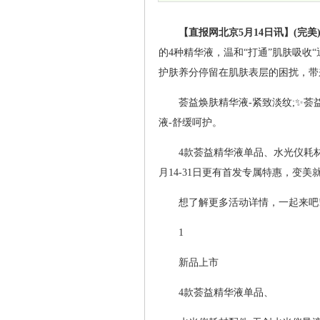
【直报网北京5月14日讯】(完美
的4种精华液，温和“打通”肌肤吸收
护肤养分停留在肌肤表层的困扰，带
荟益焕肤精华液-紧致淡纹;✨荟
液-舒缓呵护。
4款荟益精华液单品、水光仪耗材
月14-31日更有首发专属特惠，变美就是这
想了解更多活动详情，一起来吧
1
新品上市
4款荟益精华液单品、