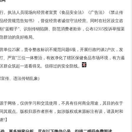
网”
行。执法人员现场向经营者宣贯《食品安全法》《广告法》《禁止传
品经营规范告知书》，督促经营者诚信守法经营。同时在社区设立咨
“蓝帽子”、识别传销陷阱、防范消费者欺诈，公布12315投诉举报渠
防群治的良好格局。
营单位25家，责令整改标识不规范问题6项，开展行政约谈2户次，发
严打、严宣”三位一体整治，有效净化了辖区保健食品市场环境，有力遏
区群众筑起一道看得见、信得过的安全防线。
假宣传、违法传销乱象)
源于网络，仅供学习和交流使用，不具有任何商业用途，其目的在于
同其观点。版权归原作者所有，如涉版权或来源标注有误，请及时和
谢!】
事件、更多独家分析，尽在以下微信公号，扫描二维码免费阅读。