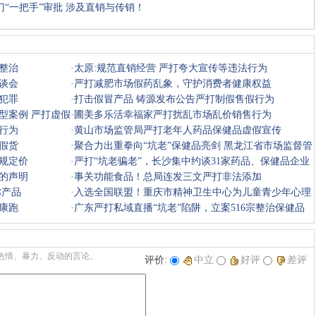
门“一把手”审批 涉及直销与传销！
收藏
挑错
推荐
打印
整治
·
太原:规范直销经营 严打夸大宣传等违法行为
座谈会
·
严打减肥市场假药乱象，守护消费者健康权益
犯罪
·
打击假冒产品 铸源发布公告严打制假售假行为
型案例 严打虚假
·
圃美多乐活幸福家严打扰乱市场乱价销售行为
行为
·
黄山市场监管局严打老年人药品保健品虚假宣传
假货
·
聚合力出重拳向“坑老”保健品亮剑 黑龙江省市场监督管
规定价
理局严
·
严打“坑老骗老”，长沙集中约谈31家药品、保健品企业
的声明
·
事关功能食品！总局连发三文严打非法添加
劣产品
·
入选全国联盟！重庆市精神卫生中心为儿童青少年心理
健康跑
健康护航
·
广东严打私域直播“坑老”陷阱，立案516宗整治保健品
虚假宣传
色情、暴力、反动的言论。
评价:
中立
好评
差评