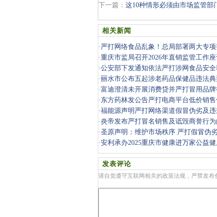
下一篇：
这10种情形必须由市场监管部
相关新闻
·
严打网络食品乱象！总局部署两大专项
·
重庆市监局召开2026年直销监管工作
·
公安部下发通知依法严打涉网食品安全
·
丽水市公布五起涉老药品保健品违法典
宣传欺诈
·
富迪澄清未开展消费贷并严打冒用品牌
·
东方药林发公告严打电商平台低价销售
·
福能源声明严打网络渠道假冒伪劣及违
·
炎帝发布严打冒名销售及诋毁商誉行为
·
圣原声明：维护市场秩序 严打假冒伪
·
安利承办2025重庆市健康进万家公益
发表评论
请自觉遵守互联网相关的政策法规，严禁发布