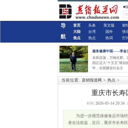
■
导
首页
头条
英文版
财
大陆
台湾
国外
快
航
焦点
热点
热词
打
服务健康中国——李金
东风浩荡，万物生辉。2
国正迈入“十五五”规划
年，全面建设社会主
当前位置:
直销报道网
>
热点
>
重庆市长寿
2026-05-14 20:34
时间:
为进一步规范保健食品市场经
者合法权益，近日，重庆市长寿区