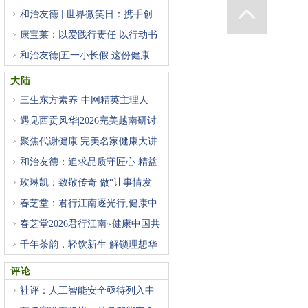
和治友德 | 世界微笑日：携手创
康宝莱：以爱践行责任 以行动书
和治友德|五一小长假 这份健康
大陆
三生东方素养·中网精英主理人
遇见西贡风华|2026完美越南研讨
聚焦代谢健康 完美名家健康大讲
和治友德：追求品质守匠心 精益
玫琳凯：致敬传奇 做“让事情发
春芝堂：君行江南逐光行,健康中
春芝堂2026君行江南~健康中国共
千年茶韵，轻饮新生 解锁理想华
评论
社评：人工智能安全亟待列入中