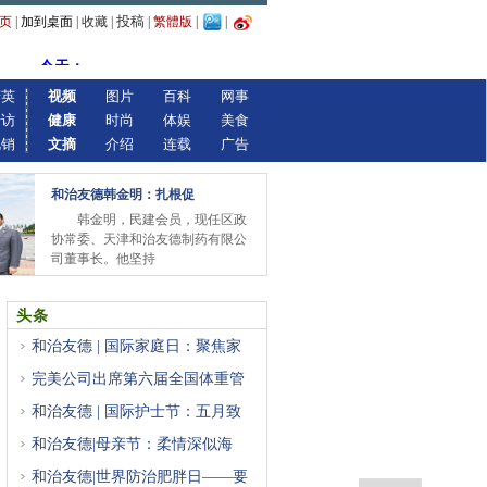
投稿
页
|
加到桌面
|
收藏
|
|
繁體版
|
|
精英
视频
图片
百科
网事
专访
健康
时尚
体娱
美食
视销
文摘
介绍
连载
广告
和治友德韩金明：扎根促
韩金明，民建会员，现任区政
协常委、天津和治友德制药有限公
司董事长。他坚持
头条
和治友德 | 国际家庭日：聚焦家
完美公司出席第六届全国体重管
和治友德 | 国际护士节：五月致
和治友德|母亲节：柔情深似海
和治友德|世界防治肥胖日——要