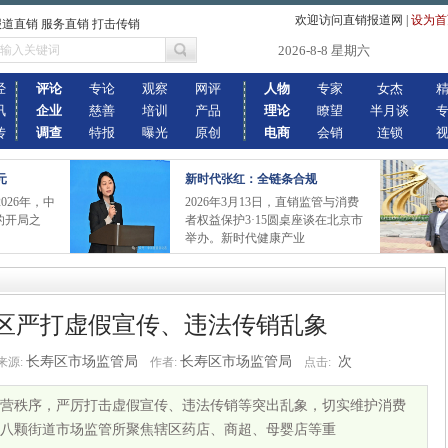
欢迎访问直销报道网
|
设为首
报道直销 服务直销 打击传销
2026-8-8 星期六
经
评论
专论
观察
网评
人物
专家
女杰
讯
企业
慈善
培训
产品
理论
瞭望
半月谈
传
调查
特报
曝光
原创
电商
会销
连锁
元
新时代张红：全链条合规
026年，中
2026年3月13日，直销监管与消费
的开局之
者权益保护3·15圆桌座谈在北京市
举办。新时代健康产业
区严打虚假宣传、违法传销乱象
长寿区市场监管局
长寿区市场监管局
次
来源:
作者:
点击:
营秩序，严厉打击虚假宣传、违法传销等突出乱象，切实维护消费
八颗街道市场监管所聚焦辖区药店、商超、母婴店等重