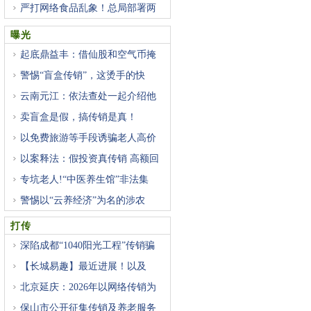
严打网络食品乱象！总局部署两
曝光
起底鼎益丰：借仙股和空气币掩
警惕“盲盒传销”，这烫手的快
云南元江：依法查处一起介绍他
卖盲盒是假，搞传销是真！
以免费旅游等手段诱骗老人高价
以案释法：假投资真传销 高额回
专坑老人!“中医养生馆”非法集
警惕以“云养经济”为名的涉农
打传
深陷成都“1040阳光工程”传销骗
【长城易趣】最近进展！以及
北京延庆：2026年以网络传销为
重
保山市公开征集传销及养老服务