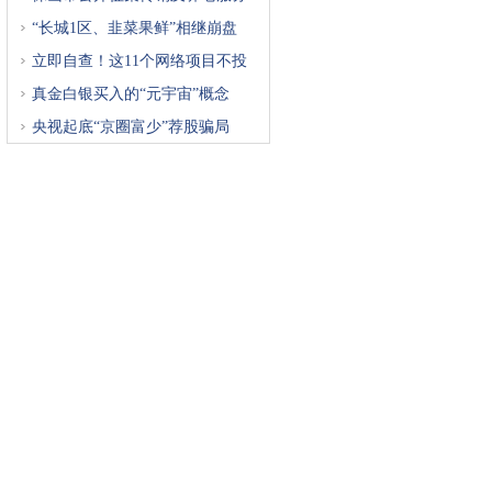
“长城1区、韭菜果鲜”相继崩盘
立即自查！这11个网络项目不投
真金白银买入的“元宇宙”概念
央视起底“京圈富少”荐股骗局