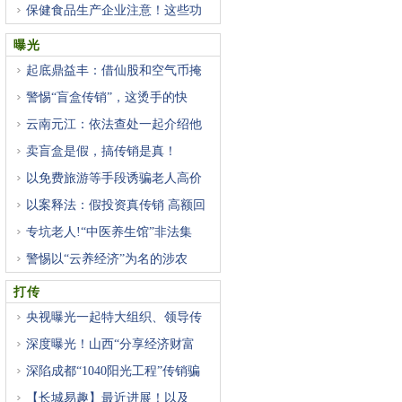
保健食品生产企业注意！这些功
曝光
起底鼎益丰：借仙股和空气币掩
警惕“盲盒传销”，这烫手的快
云南元江：依法查处一起介绍他
卖盲盒是假，搞传销是真！
以免费旅游等手段诱骗老人高价
以案释法：假投资真传销 高额回
专坑老人!“中医养生馆”非法集
警惕以“云养经济”为名的涉农
打传
央视曝光一起特大组织、领导传
深度曝光！山西“分享经济财富
深陷成都“1040阳光工程”传销骗
【长城易趣】最近进展！以及