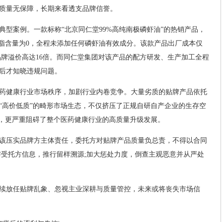
质量无保障，长期来看透支品牌信誉。
典型案例。一款标称“北京同仁堂99%高纯南极磷虾油”的热销产品，
磷脂含量为0，全程未添加任何磷虾油有效成分。该款产品出厂成本仅
，品牌溢价高达16倍。而同仁堂集团对该产品的配方研发、生产加工全程
后才知晓违规问题。
药健康行业市场秩序，加剧行业内卷竞争。大量劣质的贴牌产品依托
“高价低质”的畸形市场生态，不仅挤压了正规自研自产企业的生存空
象，更严重阻碍了整个医药健康行业的高质量升级发展。
该压实品牌方主体责任，委托方对贴牌产品质量负总责，不得以合同
与受托方信息，推行留样溯源;加大惩处力度，倒查主观恶意并从严处
续放任贴牌乱象、忽视主业深耕与质量管控，未来或将丧失市场信