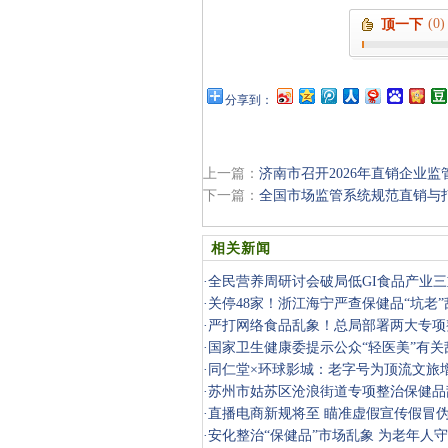
(0)
顶一下
分享到：
上一篇：
济南市召开2026年直销企业监
下一篇：
全国市场监管系统规范直销与
相关新闻
·
全民营养周研讨会破局低GI食品产业
·
关停48家！浙江海宁严查保健品“坑老”
·
严打网络食品乱象！总局部署两大专项
·
国家卫生健康委提示公众“轻医美”有关
·
同仁堂×环球影城：老字号为顶流文旅增 “
·
苏州市姑苏区沧浪街道专项整治保健品
人“钱袋子”
·
直播电商新规将至 瞄准虚假宣传假冒
·
安化整治“保健品”市场乱象 为老年人守