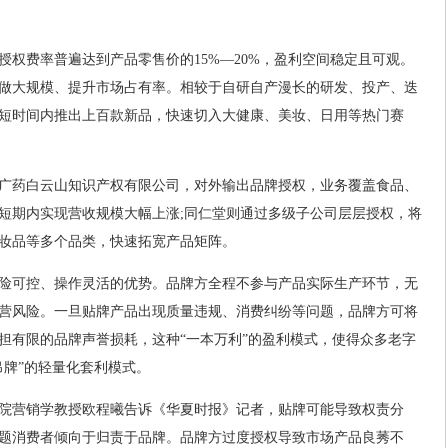
授权费率普遍达到产品零售价的15%—20%，盈利空间稳定且可观。
做大规模、提升市场占有率。相较于自研自产漫长的研发、投产、迭
短时间内推出上百款新品，快速切入大健康、美妆、日用等热门赛
广药白云山知识产权有限公司，对外输出品牌授权，业务覆盖食品、
短期内实现营收规模大幅上涨;同仁堂则通过多级子公司层层授权，将
妆品等多个品类，快速拓宽产品矩阵。
险可控、操作灵活的优势。品牌方全程不参与产品实际生产环节，无
营风险。一旦贴牌产品出现质量违规、消费纠纷等问题，品牌方可将
担有限的品牌声誉损耗，这种“一本万利”的盈利模式，使得众多老字
吊牌”的轻量化套利模式。
商学院营销学教授欧程曦告诉《华夏时报》记者，贴牌可能导致权责分
题消费者倾向于归责于品牌。品牌方过度授权导致市场产品良莠不