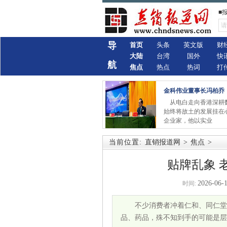
■
导
首页
头条
英文版
财
大陆
台湾
国外
快
航
焦点
热点
热词
打
金科伟业董事长冯柏乔
从电白走向香港深耕
始终将故土的发展挂在
企业家，他以实业
当前位置:
直销报道网
>
焦点
>
贴牌乱象 
2026-06-1
时间:
不少消费者冲着仁和、同仁堂
品、药品，殊不知到手的可能是层