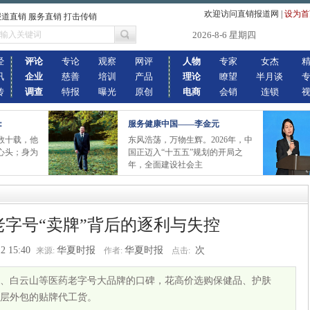
欢迎访问直销报道网
|
设为首
报道直销 服务直销 打击传销
2026-8-6 星期四
经
评论
专论
观察
网评
人物
专家
女杰
讯
企业
慈善
培训
产品
理论
瞭望
半月谈
传
调查
特报
曝光
原创
电商
会销
连锁
：
服务健康中国——李金元
数十载，他
东风浩荡，万物生辉。2026年，中
心头；身为
国正迈入“十五五”规划的开局之
年，全面建设社会主
老字号“卖牌”背后的逐利与失控
2 15:40
华夏时报
华夏时报
次
来源:
作者:
点击:
、白云山等医药老字号大品牌的口碑，花高价选购保健品、护肤
层外包的贴牌代工货。