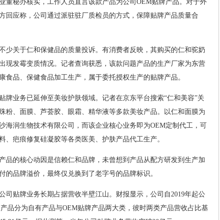
业董秘办核实，工作人员直言该款产品为公司OEM贴牌产品。对于外
方回应称，公司通过派驻驻厂质检员的方式，保障贴牌产品质量合
不少关于仁和保健品的质量投诉。有消费者反映，其购买的仁和驼奶
出现发霉变质情况。记者查询获悉，该款问题产品的生产厂家为东营
康食品、保健食品加工生产，属于委托授权生产的贴牌产品。
贴牌业务已延伸至美妆护肤领域。记者在京东平台搜索“仁和美容”关
珠粉、面膜、芦荟胶、眼霜、精华液等多款美妆产品。以仁和面膜为
沙海润生物技术有限公司，而该企业核心业务即为OEM定制代工，可
料、疤痕修复硅凝胶等各类医美、护肤产品代工生产。
产品的核心动因是信赖仁和品牌，未曾想到产品从配方研发到生产加
付的品牌溢价，最终仅兑换到了老字号的品牌标识。
公司贴牌业务长期占据营收半壁江山。财报显示，公司自2019年起公
司产品分为自有产品与OEM贴牌产品两大类，彼时两类产品营收占比基