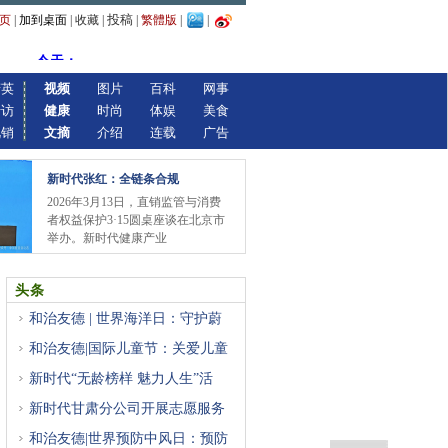
投稿
页
|
加到桌面
|
收藏
|
|
繁體版
|
|
精英
视频
图片
百科
网事
专访
健康
时尚
体娱
美食
视销
文摘
介绍
连载
广告
新时代张红：全链条合规
2026年3月13日，直销监管与消费
者权益保护3·15圆桌座谈在北京市
举办。新时代健康产业
头条
和治友德 | 世界海洋日：守护蔚
和治友德|国际儿童节：关爱儿童
新时代“无龄榜样 魅力人生”活
新时代甘肃分公司开展志愿服务
和治友德|世界预防中风日：预防