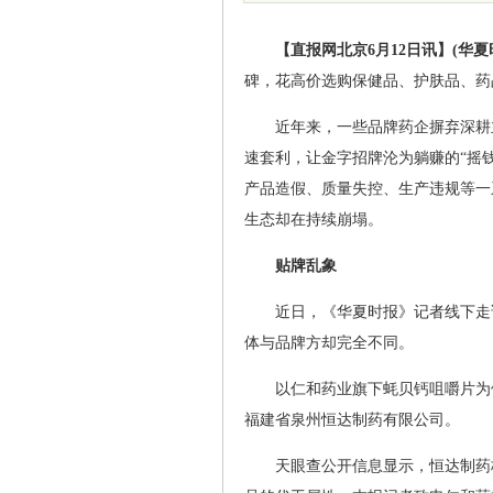
【直报网北京6月12日讯】(华夏
碑，花高价选购保健品、护肤品、药
近年来，一些品牌药企摒弃深耕
速套利，让金字招牌沦为躺赚的“摇
产品造假、质量失控、生产违规等一
生态却在持续崩塌。
贴牌乱象
近日，《华夏时报》记者线下走
体与品牌方却完全不同。
以仁和药业旗下蚝贝钙咀嚼片为
福建省泉州恒达制药有限公司。
天眼查公开信息显示，恒达制药