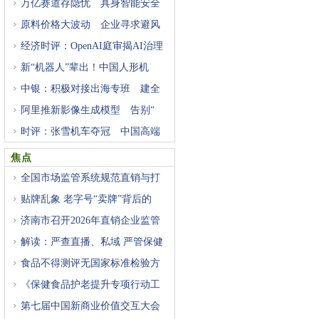
万亿赛道存隐忧 具身智能安全
原料价格大波动 企业寻求避风
经济时评：OpenAI庭审揭AI治理
困
新“机器人”辈出！中国人形机
中银：积极对接出海专班 建全
阿里推新影像生成模型 告别“
时评：张雪机车夺冠 中国高端
焦点
全国市场监管系统规范直销与打
贴牌乱象 老字号“卖牌”背后的
济南市召开2026年直销企业监管
工
解读：严查直播、私域 严管保健
食品不得测评无国家标准检验方
《保健食品护老提升专项行动工
第七届中国新商业价值交互大会