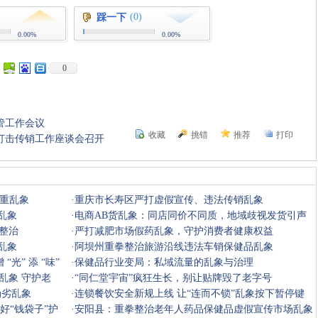
(0)
踩一下
0.00%
0.00%
0
管工作会议
收藏
挑错
推荐
打印
打击传销工作座谈会召开
三重乱象
·
重庆市长寿区严打虚假宣传、违法传销乱象
乱象
·
电商AB货乱象：同店同价不同质，地域歧视发货引声
整治
讨
·
严打减肥市场假药乱象，守护消费者健康权益
乱象
·
阿坝州重拳整治旅游沿线违法车销保健品乱象
光” 添 “味”
·
保健品行业变局：私域流量的乱象与治理
乱象 守护老
·
“同仁堂宇宙”疯狂生长，别让贴牌毁了老字号
伪劣乱象
·
连锁餐饮安全新规上线 让“连而不锁”乱象按下暂停键
好“钱袋子”护
·
安阳县：重拳整治老年人药品保健品虚假宣传市场乱象