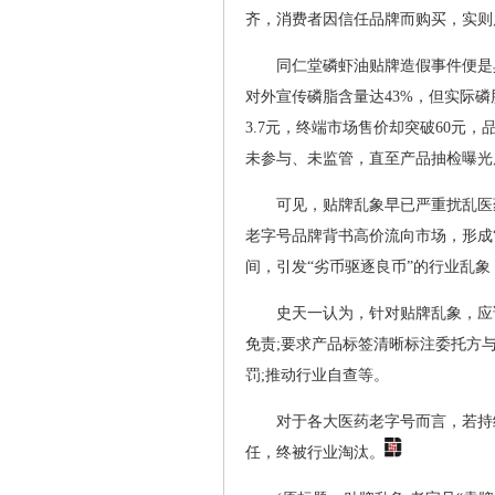
齐，消费者因信任品牌而购买，实则
同仁堂磷虾油贴牌造假事件便是
对外宣传磷脂含量达43%，但实际
3.7元，终端市场售价却突破60元
未参与、未监管，直至产品抽检曝光
可见，贴牌乱象早已严重扰乱医
老字号品牌背书高价流向市场，形成
间，引发“劣币驱逐良币”的行业乱
史天一认为，针对贴牌乱象，应
免责;要求产品标签清晰标注委托方
罚;推动行业自查等。
对于各大医药老字号而言，若持
任，终被行业淘汰。