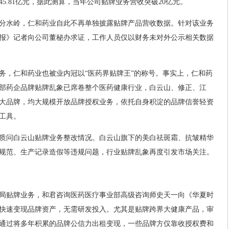
45.81亿元，据此测算，当年公司贴牌业务营收突破20亿元。
重要分水岭，仁和药业自此不再单独披露贴牌产品营收数据。针对该业务
报》记者向公司董秘办求证，工作人员仅以财务未对外公示相关数据
务，仁和药业也被业内冠以“医药界贴牌王”的称号。事实上，仁和药
部药企品牌贴牌乱象已席卷整个医药健康行业，白云山、修正、江
大品牌，均大规模开放品牌授权业务，依托自身积淀的品牌信誉轻资
工具。
质问白云山贴牌业务整改情况。白云山旗下的美白祛斑霜、抗皱精华
规范、生产记录造假等违规问题，行业贴牌乱象再度引发市场关注。
局贴牌业务，和君咨询医药医疗事业部高级咨询师史天一向《华夏时
快速变现品牌资产，无需研发投入。尤其是贴牌跨界大健康产品，审
通过将多年积累的品牌公信力出租变现，一些品牌方仅靠收授权费和