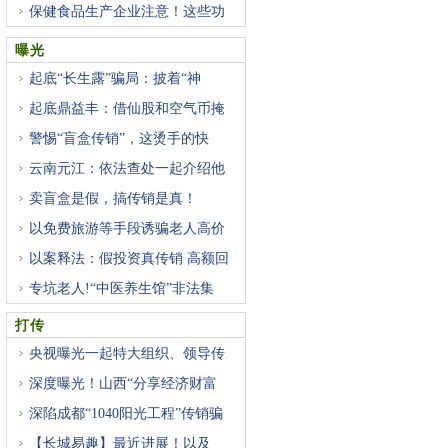
保健食品生产企业注意！这些功
曝光
起底“长生露”骗局：披着“神
起底鼎益丰：借仙股和空气币掩
警惕“盲盒传销”，这烫手的快
云南元江：依法查处一起介绍他
卖盲盒是假，搞传销是真！
以免费旅游等手段诱骗老人高价
以案释法：假投资真传销 高额回
专坑老人!“中医养生馆”非法集
打传
央视曝光一起特大组织、领导传
深度曝光！山西“分享经济财富
深陷成都“1040阳光工程”传销骗
【长城易趣】最近进展！以及