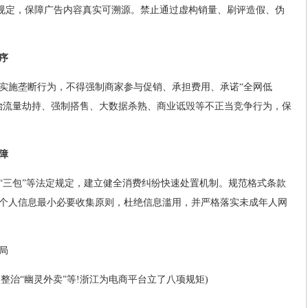
标识规定，保障广告内容真实可溯源。禁止通过虚构销量、刷评造假、伪
序
实施垄断行为，不得强制商家参与促销、承担费用、承诺“全网低
治流量劫持、强制搭售、大数据杀熟、商业诋毁等不正当竞争行为，保
障
“三包”等法定规定，建立健全消费纠纷快速处置机制。规范格式条款
个人信息最小必要收集原则，杜绝信息滥用，并严格落实未成年人网
局
点整治“幽灵外卖”等!浙江为电商平台立了八项规矩)