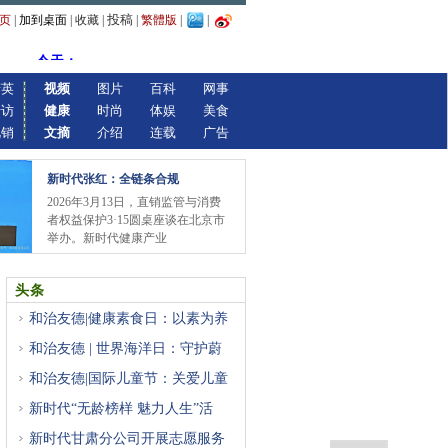
投稿
页
|
加到桌面
|
收藏
|
|
繁體版
|
|
精英
视频
图片
百科
网事
专访
健康
时尚
体娱
美食
视销
文摘
介绍
连载
广告
新时代张红：全链条合规
2026年3月13日，直销监管与消费
者权益保护3·15圆桌座谈在北京市
举办。新时代健康产业
头条
和治友德|健康素食日：以素为养
和治友德 | 世界海洋日：守护蔚
和治友德|国际儿童节：关爱儿童
新时代“无龄榜样 魅力人生”活
新时代甘肃分公司开展志愿服务