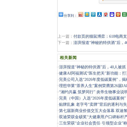
分享到：
上一篇：
付款页的猫鼠博弈：618电商
下一篇：
澎湃报道“神秘的特供酒”后，
相关新闻
·
澎湃报道“神秘的特供酒”后，40人被抓
罚
·
健康AI阿福测试“医生把关”新功能：打开
作想象
·
完美公司入选“2026年度低碳案例”，
·
理想华莱“茶养人生”案例荣膺第26届I
优秀奖
·
“湘约共赢 筑梦同行” 炎帝生物事业说
·
完美（中国）入选“2026年度低碳案例”
·
贴牌乱象 老字号“卖牌”背后的逐利与
·
第七届新商业价值交互大会落幕 双迪氢
·
双迪荣获金硕奖“大健康用户口碑标杆产
·
三生荣获“企业社会责任·引领型企业”