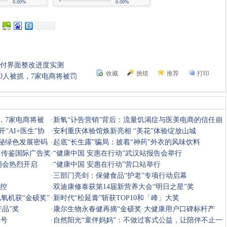
0.00%
0.00%
支付界面整改进度实测
收藏
挑错
推荐
打印
40人被抓，7家电商将被罚
，7家电商将被
·
新氧“讣告营销”背后：流量饥渴症与医美电商的信任崩
“AI+医生”协
塌
·
安利重庆体验馆焕新亮相 “美花”体验绽放山城
揭秘绿色发展密码
·
起底“长生露”骗局：披着“神药”外衣的风味饮料
AI传鉴国际广告奖
·
“健康中国 安惠在行动”武汉站报告会举行
明会热烈开启
·
“健康中国 安惠在行动”营口站举行
·
三部门亮剑：保健食品“护老”专项行动启幕
失控
·
双迪康修泰获第14届新营养大会“明日之星”奖
氧机获“金硕奖”
·
新时代“松延膏”斩获TOP10和「峰」大奖
品”奖
·
康尔生物永春健再摘“金硕奖·大健康用户口碑标杆产
称号
品”殊荣
·
自然阳光“童伴妈妈”：不做过客式公益，让陪伴不止一