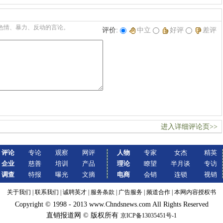
季
色情、暴力、反动的言论。
评价:
中立
好评
差评
进入详细评论页>>
评论
专论
观察
网评
人物
专家
女杰
精英
企业
慈善
培训
产品
理论
瞭望
半月谈
专访
调查
特报
曝光
文摘
电商
会销
连锁
视销
关于我们
|
联系我们
|
诚聘英才
|
服务条款
|
广告服务
|
频道合作
|
本网内容授权书
Copyright © 1998 - 2013 www.Chndsnews.com All Rights Reserved
直销报道网 © 版权所有
京ICP备13035451号-1