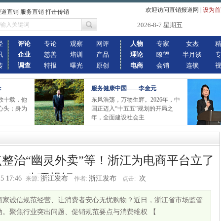
欢迎访问直销报道网
|
设为首
报道直销 服务直销 打击传销
2026-8-7 星期五
经
评论
专论
观察
网评
人物
专家
女杰
讯
企业
慈善
培训
产品
理论
瞭望
半月谈
传
调查
特报
曝光
原创
电商
会销
连锁
：
服务健康中国——李金元
数十载，他
东风浩荡，万物生辉。2026年，中
心头；身为
国正迈入“十五五”规划的开局之
年，全面建设社会主
点整治“幽灵外卖”等！浙江为电商平台立了
八项规矩
5 17:46
浙江发布
浙江发布
次
来源:
作者:
点击:
何让商家诚信规范经营、让消费者安心无忧购物？近日，浙江省市场监管
活动。聚焦行业突出问题、促销规范要点与消费维权 【