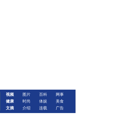
视频
图片
百科
网事
健康
时尚
体娱
美食
文摘
介绍
连载
广告