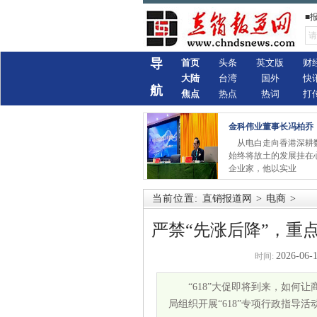
■
导
首页
头条
英文版
财
大陆
台湾
国外
快
航
焦点
热点
热词
打
金科伟业董事长冯柏乔
从电白走向香港深耕
始终将故土的发展挂在
企业家，他以实业
当前位置:
直销报道网
>
电商
>
严禁“先涨后降”，重
2026-06-1
时间:
“618”大促即将到来，如
局组织开展“618”专项行政指导