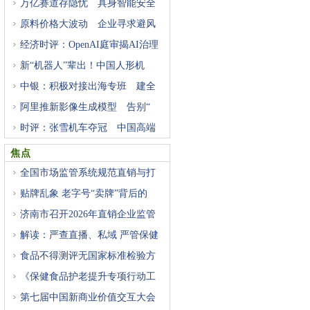
万亿赛道存隐忧 具身智能安全
原料价格大波动 企业寻求避风
经济时评：OpenAI庭审揭AI治理
困
新“机器人”辈出！中国人形机
中银：积极对接出海专班 建全
阿里推新影像生成模型 告别“
时评：张雪机车夺冠 中国高端
焦点
全国市场监管系统规范直销与打
贴牌乱象 老字号“卖牌”背后的
济南市召开2026年直销企业监管
工
解读：严查直播、私域 严管保健
食品不得测评无国家标准检验方
《保健食品护老提升专项行动工
第七届中国新商业价值交互大会