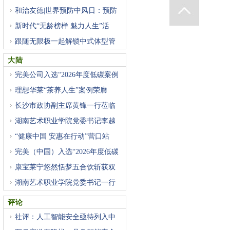
和治友德|世界预防中风日：预防
新时代“无龄榜样 魅力人生”活
跟随无限极一起解锁中式体型管
大陆
完美公司入选“2026年度低碳案例
理想华莱“茶养人生”案例荣膺
长沙市政协副主席黄锋一行莅临
湖南艺术职业学院党委书记李越
“健康中国 安惠在行动”营口站
完美（中国）入选“2026年度低碳
康宝莱宁悠然恬梦五合饮斩获双
湖南艺术职业学院党委书记一行
评论
社评：人工智能安全亟待列入中