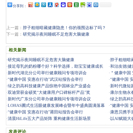
分享到：
上一篇：
脖子粗细暗藏健康隐患！你的颈围达标了吗？
下一篇：
研究揭示夜间睡眠不足危害大脑健康
相关新闻
·
研究揭示夜间睡眠不足危害大脑健康
·
脖子粗细暗
·
接近母乳的奶粉哪个好？科学选择，助宝宝健康成长
·
和治友德|
·
新时代湖北分公司举行健康顾问专项培训会
·
＂健康中国
·
“健康中国 安惠在行动”武汉站报告会举行
·
“健康中国 
·
绿之韵高科技健康产品惊艳中国林业产业盛会
·
新时代微短
·
双迪荣获金硕奖“大健康用户口碑标杆产品”奖
·
康尔生物永
·
新时代广东分公司举办健康顾问专项培训会议
品”殊荣
·
绿之韵高科
·
LOHAS圃式生活眼健康发展峰会暨年中盛典圆满落幕
业盛会
·
“健康中国 
·
“健康中国 安惠在行动”莆田站报告会举行
·
康恩贝携手
·
清晨HiLife五大产品矩阵 重构健康生活新场景
·
以AI赋能
发表评论