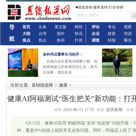
■报道直销 服务直销 打击传销
导
首页
头条
英文版
财经
评论
专论
观察
大陆
台湾
国外
快讯
企业
慈善
培训
航
焦点
热点
热词
打传
调查
特报
曝光
金科伟业董事长冯柏乔：
从电白走向香港深耕数十载，他
始终将故土的发展挂在心头；身为
企业家，他以实业
当前位置:
直销报道网
>
健康
>
健康AI阿福测试“医生把关”新功能：打开
2026-06-15 17:35
澎湃新闻
时间:
来源:
作者:
6月15日，健康AI应用"蚂蚁阿福"宣布“拍皮肤”功能升级：
种，覆盖99%的线上就医常见皮肤问题。同时，阿福还上线了“