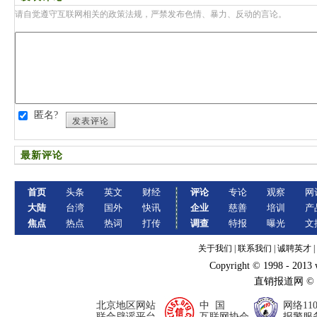
请自觉遵守互联网相关的政策法规，严禁发布色情、暴力、反动的言论。
匿名?
发表评论
最新评论
首页
头条
英文
财经
评论
专论
观察
网
大陆
台湾
国外
快讯
企业
慈善
培训
产
焦点
热点
热词
打传
调查
特报
曝光
文
关于我们
|
联系我们
|
诚聘英才
|
Copyright © 1998 - 2013
直销报道网 ©
北京地区网站
中 国
网络11
联合辟谣平台
互联网协会
报警服