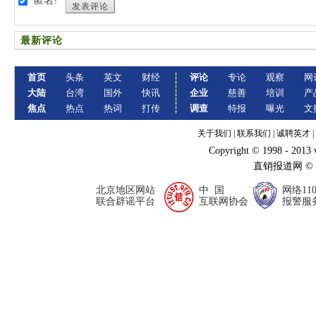
匿名?
发表评论
最新评论
首页
头条
英文
财经
评论
专论
观察
网
大陆
台湾
国外
快讯
企业
慈善
培训
产
焦点
热点
热词
打传
调查
特报
曝光
文
关于我们
|
联系我们
|
诚聘英才
|
Copyright © 1998 - 2013
直销报道网 ©
北京地区网站
中 国
网络11
联合辟谣平台
互联网协会
报警服