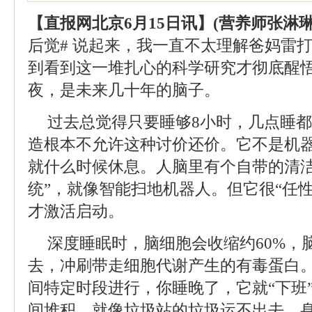
【直报网北京6月15日讯】(营养师张淋琳
后觉# 说起来，我一直不太理解爸妈雷打
到看到这一堆扎心的科学研究才彻底醒
夜，是未来几十年的脑子。
过去总觉得只要睡够8小时，几点睡
造根本不允许这种讨价还价。它不是机
就什么时候休息。人脑里有个自带的清洁
统”，就像智能扫地机器人。但它很“任
才激活启动。
深度睡眠时，脑细胞会收缩约60%，
去，冲刷带走细胞代谢产生的有毒蛋白。
间特定时段进行，你睡晚了，它就“下班
间堆积，就像垃圾站的垃圾运不出去，