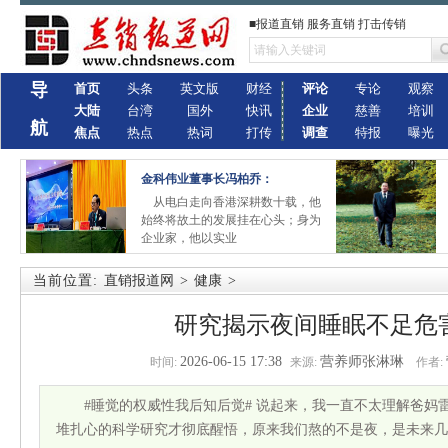
■报道直销 服务直销 打击传销
导
首页
头条
英文版
财经
评论
专论
观察
大陆
台湾
国外
快讯
企业
慈善
培训
航
焦点
热点
热词
打传
调查
特报
曝光
金科伟业董事长冯柏乔：
从电白走向香港深耕数十载，他
始终将故土的发展挂在心头；身为
企业家，他以实业
当前位置:
直销报道网
>
健康
>
研究揭示夜间睡眠不足危
2026-06-15 17:38
营养师张淋琳
时间:
来源:
作者:
#睡觉的权威性我后知后觉# 说起来，我一直不太理解爸妈
堆扎心的科学研究才彻底醒悟，原来我们熬的不是夜，是未来几