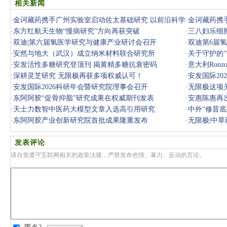
相关新闻
·
金诃藏药携手广州实验室启动佐太基础研究 以前沿科学
·
金诃藏药携
赋能藏医
·
东方红航天生物“慢病研究”方向再获突破
·
三八妇乐细
·
双迪|第六届氢医学研究与健康产业研讨会召开
·
双迪第6届
·
安然与地大（武汉）成立纳米材料联合研究所
·
关于守护的“
·
安发活性多糖研究登顶刊 揭黄精多糖抗衰密码
·
意大利Ron
·
深耕灵芝研究 无限极再获多项权威认可！
·
安发国际2
·
安发国际2026科研年会暨研究院理事会召开
物研究院理
·
无限极这项
·
东阿阿胶“促骨抑脂”研究成果在权威期刊发表
·
安惠陈惠再
·
天士力数智中医药大模型文章入选高引用研究
长
·
中外“修昔
·
东阿阿胶产业创新研究院首批成果隆重发布
越
·
无限极|中
发表评论
请自觉遵守互联网相关的政策法规，严禁发布色情、暴力、反动的言论。