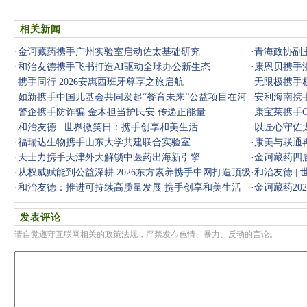
相关新闻
·
金诃藏药携手广州实验室启动佐太基础研究
·
青海政协副
·
和治友德携手飞书打造AI驱动全球办公新生态
·
康恩贝携手
·
携手同行 2026安惠西班牙尊享之旅启航
·
无限极携手
·
如新携手中国儿基会共同发起“餐育未来”公益项目在河
·
安利海南携
北启动
·
警企携手防诈骗 金木担当护民安 传递正能量
·
康宝莱携手C
·
和治友德 | 世界微笑日：携手创享和美生活
·
以匠心守佐
·
福瑞达生物携手山东大学共建联合实验室
巴加布
·
康美与联通
·
天士力携手天津外大解锁中医药出海新引擎
·
金诃藏药四
·
从权威赋能到公益深耕 2026东方素养携手中网打造顶级
·
和治友德 |
IP红利
·
和治友德：推进可持续高质量发展 携手创享和美生活
·
金诃藏药20
发表评论
请自觉遵守互联网相关的政策法规，严禁发布色情、暴力、反动的言论。