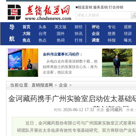
■报道直销 服务直销 打击传销
导
首页
头条
英文版
财经
评论
专论
观察
大陆
台湾
国外
快讯
企业
慈善
培训
航
焦点
热点
热词
打传
调查
特报
曝光
金科伟业董事长冯柏乔：
从电白走向香港深耕数十载，他
始终将故土的发展挂在心头；身为
企业家，他以实业
当前位置:
直销报道网
>
企业
>
金诃藏药携手广州实验室启动佐太基础研
药创新发展
2026-06-12 17:32
金诃藏药
时间:
来源:
作者:
近日，金诃藏药股份有限公司与广州国家实验室正式签署科
研团队开展佐太非临床有效性专项基础研究。双方将联动产业实