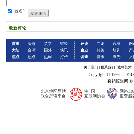
匿名?
发表评论
最新评论
首页
头条
英文
财经
评论
专论
观察
网
大陆
台湾
国外
快讯
企业
慈善
培训
产
焦点
热点
热词
打传
调查
特报
曝光
文
关于我们
|
联系我们
|
诚聘英才
|
Copyright © 1998 - 2013
直销报道网 ©
北京地区网站
中 国
网络11
联合辟谣平台
互联网协会
报警服