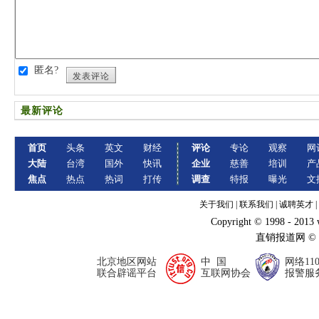
匿名?
发表评论
最新评论
首页
头条
英文
财经
评论
专论
观察
网
大陆
台湾
国外
快讯
企业
慈善
培训
产
焦点
热点
热词
打传
调查
特报
曝光
文
关于我们
|
联系我们
|
诚聘英才
|
Copyright © 1998 - 2013
直销报道网 ©
北京地区网站
中 国
网络11
联合辟谣平台
互联网协会
报警服