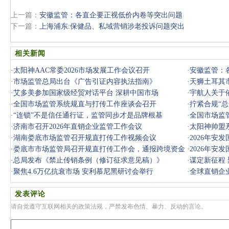
上一篇：
安徽监管：各直企要正视低价内卷等突出问题
下一篇：
上海浦东:保健品、私域营销涉老投诉问题突出
相关新闻
·
太阳神AAC常委2026市场发展工作会议召开
·
安徽监管：
·
市场监管总局出台《广告引证内容执法指南》
·
天狮土耳其
·
艾多美参加国家级经贸对话平台 深耕中国市场
·
宇航人关于
·
全国市场监管系统规直与打传工作座谈会召开
·
拧紧合规“总
·
“连锁”不是信任通行证，监管同步才是品牌根基
对辖
·
全国市场监
·
济南市召开2026年直销企业监管工作会议
·
太阳神帅盟
·
湖南娄底市场监管召开规直打传工作视频会议
·
2026年安
·
娄底市市场监管局召开规直打传工作会，通报跨境资金
·
2026年安
盘处置情
·
总局发布《禁止传销条例（修订征求意见稿）》
·
谋定新征程
·
聚焦4.6万亿抗衰市场 安利慕尼黑研讨会举行
大启幕
·
全球直销企
发表评论
请自觉遵守互联网相关的政策法规，严禁发布色情、暴力、反动的言论。