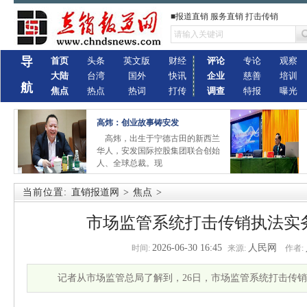
■报道直销 服务直销 打击传销
导
首页
头条
英文版
财经
评论
专论
观察
大陆
台湾
国外
快讯
企业
慈善
培训
航
焦点
热点
热词
打传
调查
特报
曝光
高炜：创业故事铸安发
高炜，出生于宁德古田的新西兰
华人，安发国际控股集团联合创始
人、全球总裁。现
当前位置:
直销报道网
>
焦点
>
市场监管系统打击传销执法实
2026-06-30 16:45
人民网
时间:
来源:
作者:
记者从市场监管总局了解到，26日，市场监管系统打击传