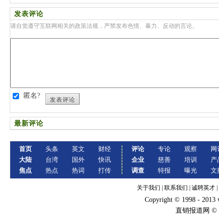
发表评论
请自觉遵守互联网相关的政策法规，严禁发布色情、暴力、反动的言论。
匿名?
发表评论
最新评论
首页
头条
英文
财经
评论
专论
观察
网
大陆
台湾
国外
快讯
企业
慈善
培训
产
焦点
热点
热词
打传
调查
特报
曝光
文
关于我们
|
联系我们
|
诚聘英才
|
Copyright © 1998 - 2013
直销报道网 ©