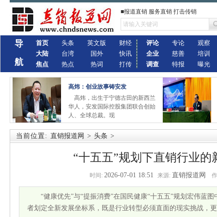
■报道直销 服务直销 打击传销
导
首页
头条
英文版
财经
评论
专论
观察
大陆
台湾
国外
快讯
企业
慈善
培训
航
焦点
热点
热词
打传
调查
特报
曝光
高炜：创业故事铸安发
高炜，出生于宁德古田的新西兰
华人，安发国际控股集团联合创始
人、全球总裁。现
当前位置:
直销报道网
>
头条
>
“十五五”规划下直销行业的
2026-07-01 18:51
直销报道网
时间:
来源:
作
“健康优先”与“提振消费”在国民健康“十五五”规划宏伟蓝
者划定全新发展坐标系，既是行业转型必须直面的现实挑战，更