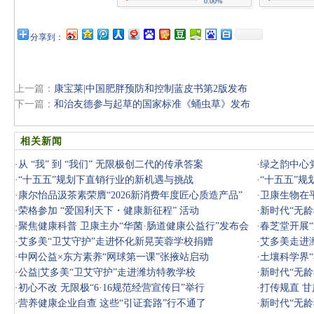
0.00%
分享到：
上一篇：
康宝莱|中国肥胖预防和控制蓝皮书第2版发布
下一篇：
和治友德参与起草的国家标准《蛹虫草》发布
相关新闻
·
从 “我” 到 “我们” 无限极创二代的传承答案
·
绿之韵中心
·
“十五五”规划下直销行业的新机遇与挑战
·
“十五五”
·
康尔怡品汲茶素荣膺“2026新消费年度匠心质造产品”
·
卫康生物在
·
荣格参加 “爱国利天下・健康新征程” 活动
·
新时代“无龄
·
聚焦健康科普 卫康主办“华菌·肠道健康公益行”发布会
·
春芝堂开展
·
艾多美“卫艾守护”走进怀化新晃芙蓉学校捐赠
·
艾多美走进
·
中网公益×东方素养“网球第一课”张掖站启动
·
土壤科学界
·
公益|艾多美“卫艾守护”走进潍坊特教学校
·
新时代“无龄
·
初心不改 无限极“6·16规范经营宣传日”举行
·
打传规直 甘
·
营养健康企业自查 这些“引证套路”行不通了
·
新时代“无龄