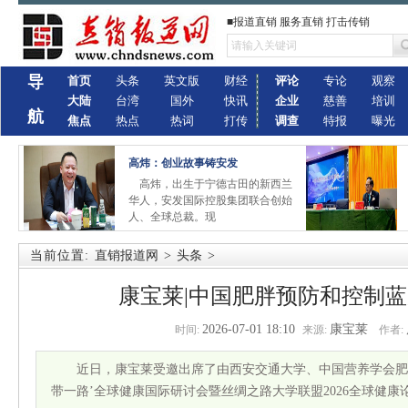
■报道直销 服务直销 打击传销
导
首页
头条
英文版
财经
评论
专论
观察
大陆
台湾
国外
快讯
企业
慈善
培训
航
焦点
热点
热词
打传
调查
特报
曝光
高炜：创业故事铸安发
高炜，出生于宁德古田的新西兰
华人，安发国际控股集团联合创始
人、全球总裁。现
当前位置:
直销报道网
>
头条
>
康宝莱|中国肥胖预防和控制蓝
2026-07-01 18:10
康宝莱
时间:
来源:
作者:
近日，康宝莱受邀出席了由西安交通大学、中国营养学会肥
带一路’全球健康国际研讨会暨丝绸之路大学联盟2026全球健康