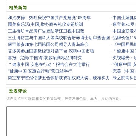
相关新闻
·
和治友德：热烈庆祝中国共产党建党105周年
·
中国生殖健
·
圃美多乐活(中国)举办商务礼仪专题培训
·
康宝莱xC
·
三生御坊堂品牌广告登陆浙江卫视中国蓝
·
中国企联发
·
三生御坊堂与中国科大等高校联合培养博士后审查会圆
·
品牌价值11
满落幕
·
康宝莱参加第七届跨国公司领导人青岛峰会
牌
·
《中国居民
·
艾多美参加国家级经贸对话平台 深耕中国市场
·
＂健康中国
·
喜报 | 完美(中国)斩获多项商标品牌殊荣
·
央视曝光：
·
＂健康中国 安惠在行动＂报告会在大连举行
年，境内人
·
“健康中国 
·
“健康中国 安惠在行动”营口站举行
·
完美（中国）
·
康宝莱宁悠然恬梦五合饮斩获双项权威大奖，硬核实力
·
绿之韵高科
获行业认
发表评论
请自觉遵守互联网相关的政策法规，严禁发布色情、暴力、反动的言论。