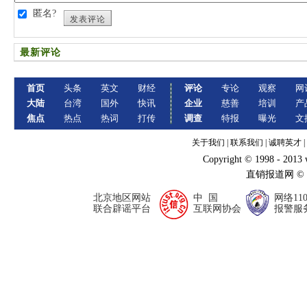
匿名?
发表评论
最新评论
首页
头条
英文
财经
评论
专论
观察
网
大陆
台湾
国外
快讯
企业
慈善
培训
产
焦点
热点
热词
打传
调查
特报
曝光
文
关于我们
|
联系我们
|
诚聘英才
|
Copyright © 1998 - 2013
直销报道网 ©
北京地区网站
中 国
网络11
联合辟谣平台
互联网协会
报警服