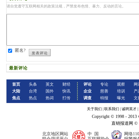
请自觉遵守互联网相关的政策法规，严禁发布色情、暴力、反动的言论。
匿名?
发表评论
最新评论
首页
头条
英文
财经
评论
专论
观察
网
大陆
台湾
国外
快讯
企业
慈善
培训
产
焦点
热点
热词
打传
调查
特报
曝光
文
关于我们
|
联系我们
|
诚聘英才
|
Copyright © 1998 - 2013
直销报道网 ©
北京地区网站
中 国
网络11
联合辟谣平台
互联网协会
报警服