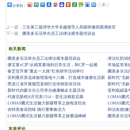
0
分享到：
上一篇：
三生第三届清华大学卓越领导人高级研修班圆满收官
下一篇：
圃美多乐活举办员工法律法规专题培训会
相关新闻
·
圃美多乐活举办员工法律法规专题培训会
·
津沽红韵润
·
康宝莱xC罗!从精英赛场到日常生活，和C罗一起燃
·
市场监管系
·
春芝堂开展“重走一大路”红色研学活动举行
·
圃美多乐活闪
·
安利重庆美花体验馆落地十八梯，打造城市健康生活新
奖
·
新时代“无龄
地标
·
黑龙江省开展规范直销打击传销宣传活动
·
新时代“无龄
·
新时代内蒙古分公司举办健康畅走主题活动
·
安利低碳嘉
·
代谢启新程|6月完美1314・荟生活精彩启幕
·
LOHAS
·
LOHAS圃式生活魅力新疆尊享之旅电音狂欢
·
LOHAS
·
农特美食添韵味 骑行赛事焕活力
·
和治友德|
·
LOHAS圃式生活魅力新疆尊享之旅重温峥嵘
·
圃美多乐活
发表评论