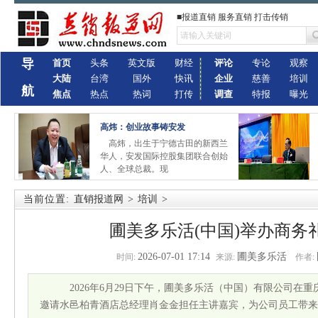
■报道直销 服务直销 打击传销
导
首页
头条
英文版
财经
评论
专论
观察
大陆
台湾
国外
快讯
企业
慈善
培训
航
焦点
热点
热词
打传
调查
特报
曝光
高炜：创业故事铸安发
高炜，出生于宁德古田的新西兰
华人，安发国际控股集团联合创始
人、全球总裁。现
当前位置:
直销报道网
>
培训
>
圃美多乐活(中国)举办商务
2026-07-01 17:14
圃美多乐活
时间:
来源:
作者:
2026年6月29日下午，圃美多乐活（中国）有限公司在
邀请水邑柏青酒店总经理肖金金担任主讲嘉宾，为公司员工带来