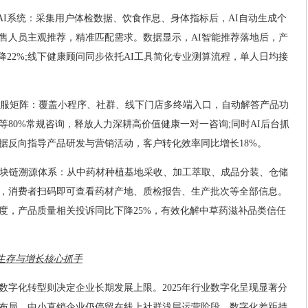
匹配AI系统：采集用户体检数据、饮食作息、身体指标后，AI自动生成个
售人员主观推荐，精准匹配需求。数据显示，AI智能推荐落地后，产
降22%;线下健康顾问同步依托AI工具简化专业测算流程，单人日均接
I客服矩阵：覆盖小程序、社群、线下门店多终端入口，自动解答产品功
80%常规咨询，释放人力深耕高价值健康一对一咨询;同时AI后台抓
据反向指导产品研发与营销活动，客户转化效率同比增长18%。
链区块链溯源体系：从中药材种植基地采收、加工萃取、成品分装、仓储
，消费者扫码即可查看药材产地、质检报告、生产批次等全部信息。
度，产品质量相关投诉同比下降25%，有效化解中草药滋补品类信任
业生存与增长核心抓手
数字化转型则决定企业长期发展上限。2025年行业数字化呈现显著分
布局，中小直销企业仍停留在线上社群浅层运营阶段，数字化差距持