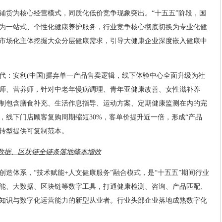
铺货为核心经营模式，同质化低价竞争现象突出。“十五五”阶段，国
为一站式、个性化健康养护服务，行业竞争核心彻底切换为专业化健
市场化主体挖掘大众分层健康需求，引导大健康企业深度嵌入健康中
代：安利(中国)摒弃单一产品售卖逻辑，线下体验中心全面升级为社
师、营养师，针对中老年慢病调理、青年亚健康改善、女性滋补养
制包含膳食补充、生活作息指导、运动方案、定期健康监测在内的完
，线下门店顾客复购周期缩短30%，客单价提升近一倍，形成“产品
业转型提供可复制范本。
大数据、区块链全链条落地降本增效
造体系，“技术赋能+人文健康服务”融合模式，是“十五五”期间行业
能、大数据、区块链等数字工具，打通健康检测、咨询、产品匹配、
知识与数字化运营能力的新型从业者。行业头部企业落地成熟数字化