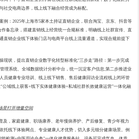
与社交电商边界，线上线下融合经营成为标配。
案例：2025年上海市5家本土持证直销企业，联合淘宝、京东、抖音等
合作备忘录，搭建直销线上经营统一合规标准，明确线上社群宣传、直
通直销企业线下体验门店与电商平台线上流量通道，实现合规前提下
操现状，提出直销企业数字化转型标准化“三步走”路径：第一步完成
户管理系统、全域数据统计分析中台，统一沉淀客户信息;第二步推进业
人员健康专业培训、线上线下销售、售后健康回访全流程线上闭环管
“公域线上获客+线下实体健康体验+私域社群长效健康运营”一体化融
费场景打开增量空间
念普及，家庭健康、职场康养、老年慢病养护、产后修复、青少年视力
依托线下体验网点、专业健康人才优势，切入多元细分健康场景。例
智能检测+中医四诊合参”一体化健康服务站，设备可完成气血、体质、