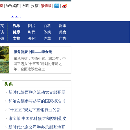
投稿
页
|
加到桌面
|
收藏
|
|
繁體版
|
|
精英
视频
图片
百科
网事
专访
健康
时尚
体娱
美食
视销
文摘
介绍
连载
广告
服务健康中国——李金元
东风浩荡，万物生辉。2026年，中
国正迈入“十五五”规划的开局之
年，全面建设社会主
头条
新时代陕西联合流动党支部开展
和治友德参与起草的国家标准《
“十五五”规划下直销行业的新
康宝莱|中国肥胖预防和控制蓝皮
新时代北京公司举办总部基地开