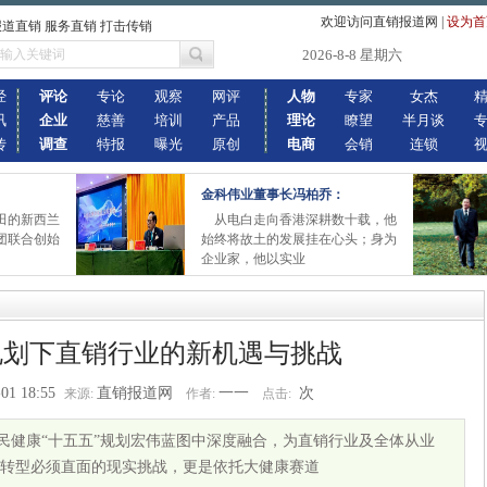
欢迎访问直销报道网
|
设为首
报道直销 服务直销 打击传销
2026-8-8 星期六
经
评论
专论
观察
网评
人物
专家
女杰
讯
企业
慈善
培训
产品
理论
瞭望
半月谈
传
调查
特报
曝光
原创
电商
会销
连锁
金科伟业董事长冯柏乔：
田的新西兰
从电白走向香港深耕数十载，他
团联合创始
始终将故土的发展挂在心头；身为
企业家，他以实业
规划下直销行业的新机遇与挑战
01 18:55
直销报道网
一一
次
来源:
作者:
点击:
国民健康“十五五”规划宏伟蓝图中深度融合，为直销行业及全体从业
转型必须直面的现实挑战，更是依托大健康赛道