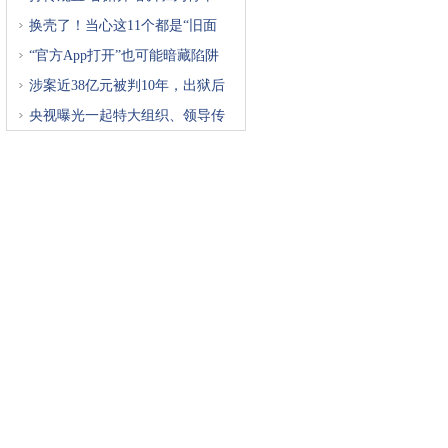
换壳了！当心这11个都是“旧面
“官方App打开”也可能暗藏陷阱
涉案近38亿元被判10年，出狱后
再
央视曝光一起特大组织、领导传