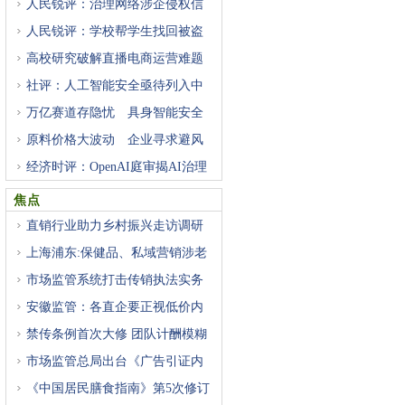
人民锐评：治理网络涉企侵权信
人民锐评：学校帮学生找回被盗
高校研究破解直播电商运营难题
社评：人工智能安全亟待列入中
万亿赛道存隐忧 具身智能安全
原料价格大波动 企业寻求避风
经济时评：OpenAI庭审揭AI治理
困
焦点
直销行业助力乡村振兴走访调研
上海浦东:保健品、私域营销涉老
市场监管系统打击传销执法实务
安徽监管：各直企要正视低价内
禁传条例首次大修 团队计酬模糊
市场监管总局出台《广告引证内
《中国居民膳食指南》第5次修订