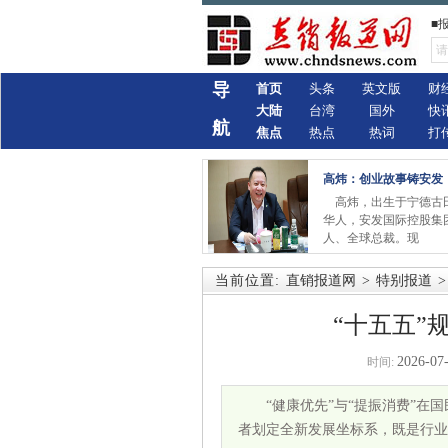
■
导
首页
头条
英文版
财
大陆
台湾
国外
快
航
焦点
热点
热词
打
高炜：创业故事铸安发
高炜，出生于宁德古
华人，安发国际控股集
人、全球总裁。现
当前位置:
直销报道网
>
特别报道
>
“十五五”
2026-07-
时间:
“健康优先”与“提振消费”在
者划定全新发展坐标系，既是行业