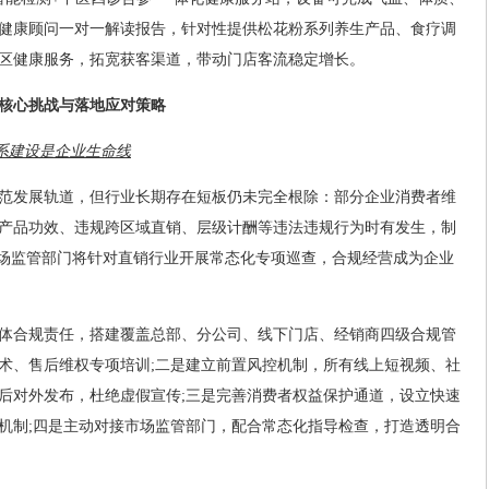
健康顾问一对一解读报告，针对性提供松花粉系列养生产品、食疗调
区健康服务，拓宽获客渠道，带动门店客流稳定增长。
临核心挑战与落地应对策略
体系建设是企业生命线
范发展轨道，但行业长期存在短板仍未完全根除：部分企业消费者维
产品功效、违规跨区域直销、层级计酬等违法违规行为时有发生，制
市场监管部门将针对直销行业开展常态化专项巡查，合规经营成为企业
体合规责任，搭建覆盖总部、分公司、线下门店、经销商四级合规管
术、售后维权专项培训;二是建立前置风控机制，所有线上短视频、社
后对外发布，杜绝虚假宣传;三是完善消费者权益保护通道，设立快速
应机制;四是主动对接市场监管部门，配合常态化指导检查，打造透明合