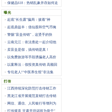
保健品618：热销乱象并存如何走
曝光
起底“长生露”骗局：披着“神
起底鼎益丰：借仙股和空气币掩
警惕“盲盒传销”，这烫手的快
云南元江：依法查处一起介绍他
卖盲盒是假，搞传销是真！
以免费旅游等手段诱骗老人高价
以案释法：假投资真传销 高额回
专坑老人!“中医养生馆”非法集
打传
江西持续深化防范打击传销工作
黑龙江省开展规范直销打击传销
网信、通信、人民银行等增列为
打传规直 甘肃开培训班为骨干“