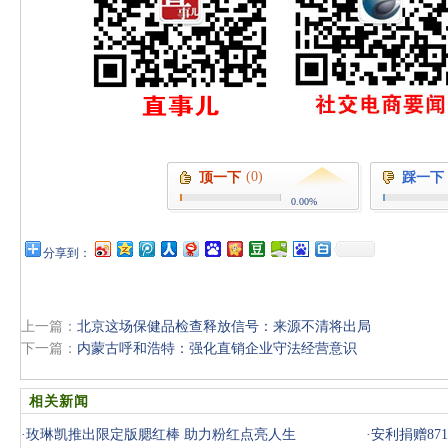
(0)
顶一下
踩一下
0.00%
分享到：
上一篇：
北京这场保健品检查释放信号：来源不清将出局
下一篇：
内蒙古呼和浩特：强化直销企业守法经营意识
相关新闻
·
玫琳凯推出限定版腮红棒 助力粉红点亮人生
·
安利捐赠87