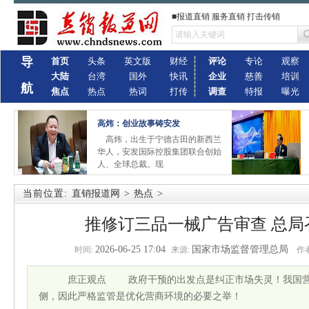
■报道直销 服务直销 打击传销
导
首页
头条
英文版
财经
评论
专论
观察
大陆
台湾
国外
快讯
企业
慈善
培训
航
焦点
热点
热词
打传
调查
特报
曝光
高炜：创业故事铸安发
高炜，出生于宁德古田的新西兰
华人，安发国际控股集团联合创始
人、全球总裁。现
当前位置:
直销报道网
>
热点
>
推修订三品一械广告审查 总局
2026-06-25 17:04
国家市场监督管理总局
时间:
来源:
作者
庶正观点 政府干预的出发点是纠正市场失灵！我国营
侧，因此严格监管是优化营商环境的必要之举！