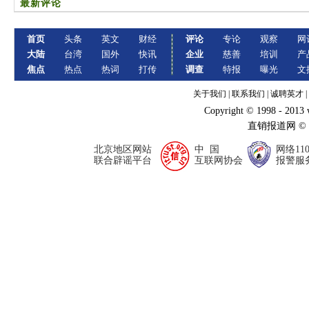
最新评论
首页
头条
英文
财经
评论
专论
观察
网
大陆
台湾
国外
快讯
企业
慈善
培训
产
焦点
热点
热词
打传
调查
特报
曝光
文
关于我们
|
联系我们
|
诚聘英才
|
Copyright © 1998 - 2013
直销报道网 ©
北京地区网站
中 国
网络11
联合辟谣平台
互联网协会
报警服