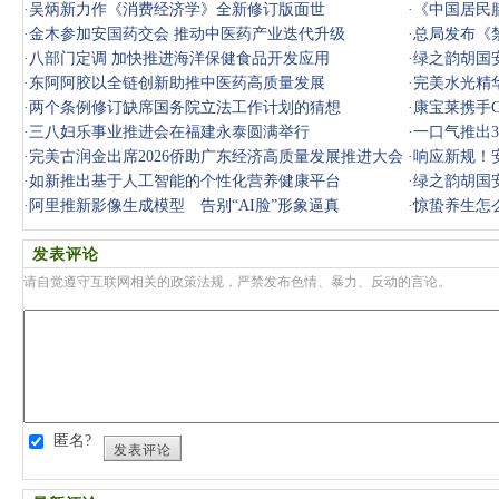
·
吴炳新力作《消费经济学》全新修订版面世
·
《中国居民
·
金木参加安国药交会 推动中医药产业迭代升级
·
总局发布《
·
八部门定调 加快推进海洋保健食品开发应用
·
绿之韵胡国
·
东阿阿胶以全链创新助推中医药高质量发展
·
完美水光精
·
两个条例修订缺席国务院立法工作计划的猜想
·
康宝莱携手C
·
三八妇乐事业推进会在福建永泰圆满举行
·
一口气推出
·
完美古润金出席2026侨助广东经济高质量发展推进大会
·
响应新规！
·
如新推出基于人工智能的个性化营养健康平台
·
绿之韵胡国
·
阿里推新影像生成模型 告别“AI脸”形象逼真
·
惊蛰养生怎
春笋，
发表评论
请自觉遵守互联网相关的政策法规，严禁发布色情、暴力、反动的言论。
匿名?
发表评论