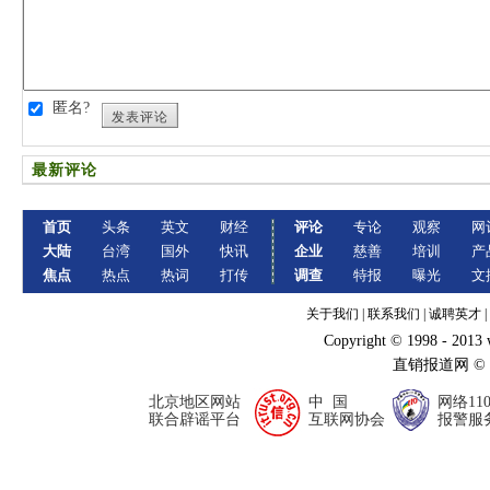
匿名?
发表评论
最新评论
首页
头条
英文
财经
评论
专论
观察
网
大陆
台湾
国外
快讯
企业
慈善
培训
产
焦点
热点
热词
打传
调查
特报
曝光
文
关于我们
|
联系我们
|
诚聘英才
|
Copyright © 1998 - 2013
直销报道网 ©
北京地区网站
中 国
网络11
联合辟谣平台
互联网协会
报警服