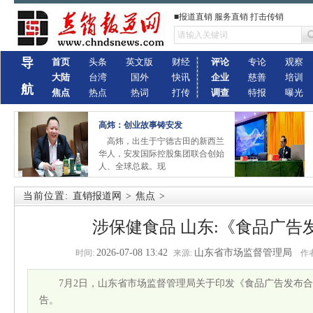
■报道直销 服务直销 打击传销
导
首页
头条
英文版
财经
评论
专论
观察
大陆
台湾
国外
快讯
企业
慈善
培训
航
焦点
热点
热词
打传
调查
特报
曝光
高炜：创业故事铸安发
高炜，出生于宁德古田的新西兰
华人，安发国际控股集团联合创始
人、全球总裁。现
当前位置:
直销报道网
>
焦点
>
涉保健食品 山东:《食品广告
2026-07-08 13:42
山东省市场监督管理局
时间:
来源:
作者
7月2日，山东省市场监督管理局关于印发《食品广告发布
告。