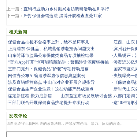
上一篇：
直销行业助力乡村振兴走访调研活动在川举行
下一篇：
严打保健会销违法 淄博开展检查查处12家
相关新闻
·
保健食品抽检不合格率上升，绝不是坏事儿
·
江西、山东 
·
上海浦东:保健品、私域营销涉老投诉问题突出
·
滨州召开保
·
山东菏泽市监局公布保健类食品专项抽检结果
·
人民锐评：
·
“官方App打开”也可能暗藏陷阱：警惕涉诈深度链接跳
·
涉案近38亿
转
·
三部门亮剑：保健食品“护老”专项行动启幕
字化转型”
·
国家市监总
·
网信办公布AI编造涉军虚假信息典型案例
·
央视曝光一
·
涉及直销经营痛点 中山市对企业开展合规指导
案近38亿
·
《保健食品
·
保健食品生产企业注意！这些功能产品成重点
·
新时代山东公
·
谋定新征程 聚力启新篇——山东益宝市场发展研讨会盛
·
八部门定调
大启幕
·
三部门联合开展保健食品护老提升专项行动
·
这10种情形
与传销
发表评论
请自觉遵守互联网相关的政策法规，严禁发布色情、暴力、反动的言论。