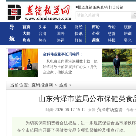
■报道直销 服务直销 打击传销
导
首页
头条
英文版
财经
评论
专论
观察
大陆
台湾
国外
快讯
企业
慈善
培训
航
焦点
热点
热词
打传
调查
特报
曝光
金科伟业董事长冯柏乔：
从电白走向香港深耕数十载，他
始终将故土的发展挂在心头；身为
企业家，他以实业
当前位置:
直销报道网
>
热点
>
山东菏泽市监局公布保健类食
2026-06-17 15:12
菏泽市场监管
时间:
来源:
作者:
为切实保障消费者合法权益，进一步规范保健食品市场秩序
在全市范围内开展了保健类食品专项监督抽检及排查行动。