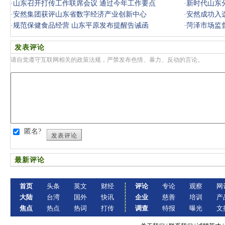
·
山东召开打传工作联席会议 通过今年工作要点
·
新时代山东分
·
安然集团获评山东省数字经济产业创新中心
·
安然成功入
·
规范保健食品经营 山东平原发布提醒告诫函
·
菏泽市场监
发表评论
请自觉遵守互联网相关的政策法规，严禁发布色情、暴力、反动的言论。
匿名?
发表评论
最新评论
首页
头条
英文
财经
评论
专论
观察
网
大陆
台湾
国外
快讯
企业
慈善
培训
产
焦点
热点
热词
打传
调查
特报
曝光
文