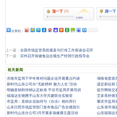
(0)
顶一下
踩一下
0.00%
分享到：
上一篇：
全国市场监管系统规直与打传工作座谈会召开
下一篇：
滨州召开保健食品合规生产经营行政指导会
相关新闻
·
济南市监局下半年将对问题企业开展重点约谈
·
湖南省娄底
·
新时代山东公司办“无龄榜样 魅力人生”活动
·
谋定新征程
·
明确直销和传销认定标准 平谷市监局开展培训
大启幕
·
提升网络交
·
福瑞达生物携手山东大学共建联合实验室
·
艾多美朴炳
·
市监局：直销企业如何与《办法》相向而行
·
重庆市监局召
·
山东日照市场监管部门发布食品广告合规指引
·
山东省市场
·
新时代山东分公司3月开展多场健康主题活动
·
山东福瑞达党