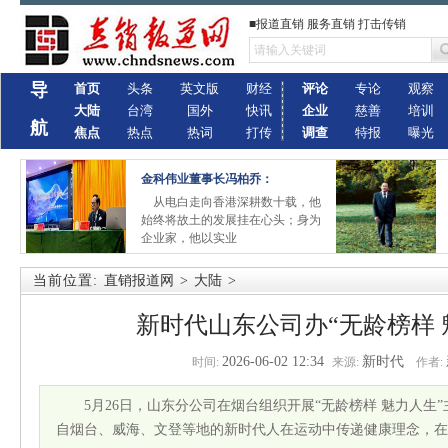
■报道直销 服务直销 打击传销
导
首页
头条
英文版
财经
评论
专论
观察
大陆
台湾
国外
快讯
企业
慈善
培训
航
焦点
热点
热词
打传
调查
特报
曝光
金科伟业董事长冯柏乔：
从电白走向香港深耕数十载，他
始终将故土的发展挂在心头；身为
企业家，他以实业
当前位置:
直销报道网
>
大陆
>
新时代山东公司办“无龄榜样 
2026-06-02 12:34
新时代
时间:
来源:
作者:
5月26日，山东分公司在烟台组织开展“无龄榜样 魅力人生
自烟台、威海、文登等地的新时代人在运动中传递健康理念，在