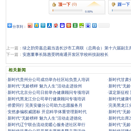
(0)
顶一下
踩一下
0.00%
分享到：
上一篇：
绿之韵劳嘉总裁当选长沙市工商联（总商会）第十六届副主
下一篇：
安惠董事长陈惠受聘南通开发区学校科技副校长
相关新闻
·
新时代贵州分公司成功举办社区站负责人培训
·
新时代甘肃
·
新时代“无龄榜样 魅力人生”活动走进徐州
·
新时代“无龄
·
新时代北京分公司日前举办健康顾问专项培训
·
谋定新征程
·
新时代黑龙江分公司举行健康顾问专项培训
大启幕
·
新时代健康
·
侨爱同行 完美安徽分公司助力志愿服务月
·
完美黑龙江
·
安然参编权威团标 开启科学体重管理新时代
·
新时代“无龄
·
新时代“无龄榜样 魅力人生”活动走进德化
·
新时代出席2
·
新时代辽宁联合流动党暖心服务进社区举行
·
新时代“无龄