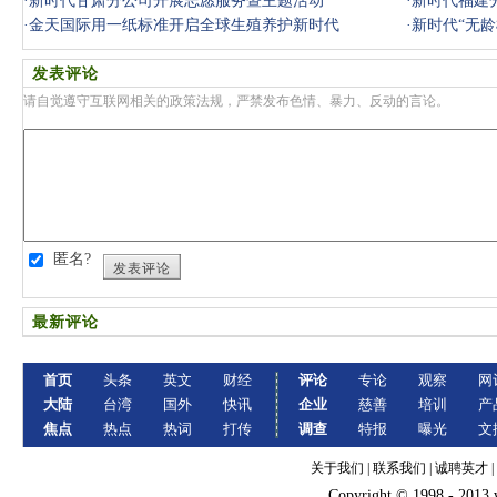
·
新时代甘肃分公司开展志愿服务暨主题活动
·
新时代福建
·
金天国际用一纸标准开启全球生殖养护新时代
·
新时代“无龄
发表评论
请自觉遵守互联网相关的政策法规，严禁发布色情、暴力、反动的言论。
匿名?
发表评论
最新评论
首页
头条
英文
财经
评论
专论
观察
网
大陆
台湾
国外
快讯
企业
慈善
培训
产
焦点
热点
热词
打传
调查
特报
曝光
文
关于我们
|
联系我们
|
诚聘英才
|
Copyright © 1998 - 2013