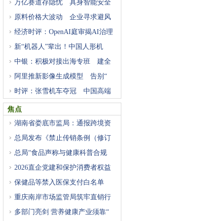
万亿赛道存隐忧 具身智能安全
原料价格大波动 企业寻求避风
经济时评：OpenAI庭审揭AI治理
困
新“机器人”辈出！中国人形机
中银：积极对接出海专班 建全
阿里推新影像生成模型 告别“
时评：张雪机车夺冠 中国高端
焦点
湖南省娄底市监局：通报跨境资
总局发布《禁止传销条例（修订
总局“食品声称与健康科普合规
2026直企党建和保护消费者权益
研
保健品等禁入医保支付白名单
重庆南岸市场监管局筑牢直销行
多部门亮剑 营养健康产业须靠“