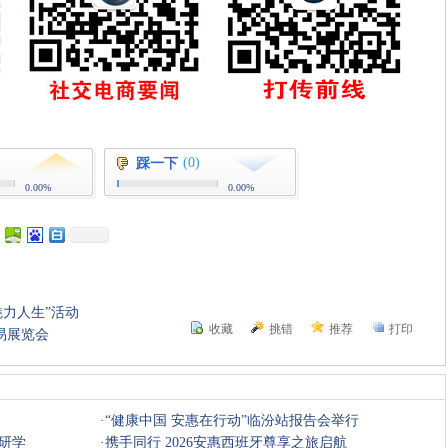
(0)
踩一下
0.00%
0.00%
魅力人生”活动
收藏
挑错
推荐
打印
易展览会
·
“健康中国 安惠在行动”临汾站报告会举行
研学
·
携手同行 2026安惠西班牙尊享之旅启航