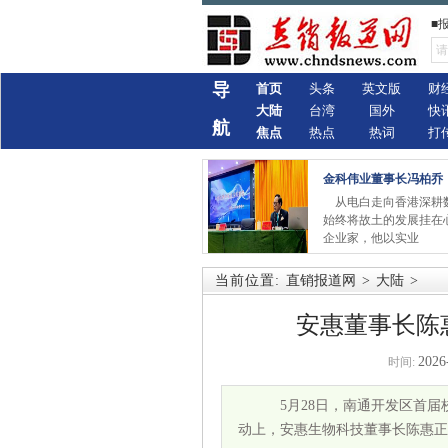
■
导
首页
头条
英文版
财
大陆
台湾
国外
快
航
焦点
热点
热词
打
金科伟业董事长冯柏乔
从电白走向香港深耕
始终将故土的发展挂在
企业家，他以实业
当前位置:
直销报道网
>
大陆
>
安惠董事长陈
2026
时间:
5月28日，南通开发区首届
动上，安惠生物科技董事长陈惠正