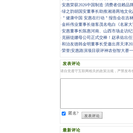
·
安惠荣获2026中国制造·消费者信赖品
·
绿之韵胡国安董事长助推湘港两地文化
·
＂健康中国 安惠在行动＂报告会在吉
·
金科伟业董事长做客茂名电白《名家大
·
安惠董事长陈惠河南、山西市场走访纪
·
克丽缇娜母公司正式交棒！赵承佑出任
·
和治友德韩金明董事长受邀出席天津20
会
·
荣誉|安惠路演项目获评神农创智大赛
发表评论
请自觉遵守互联网相关的政策法规，严禁发布
匿名?
发表评论
最新评论