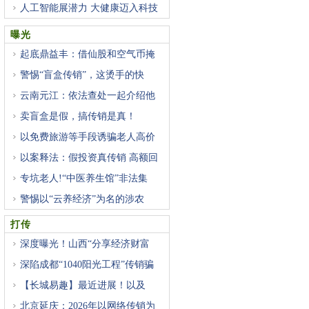
人工智能展潜力 大健康迈入科技
曝光
起底鼎益丰：借仙股和空气币掩
警惕“盲盒传销”，这烫手的快
云南元江：依法查处一起介绍他
卖盲盒是假，搞传销是真！
以免费旅游等手段诱骗老人高价
以案释法：假投资真传销 高额回
专坑老人!“中医养生馆”非法集
警惕以“云养经济”为名的涉农
打传
深度曝光！山西“分享经济财富
深陷成都“1040阳光工程”传销骗
【长城易趣】最近进展！以及
北京延庆：2026年以网络传销为