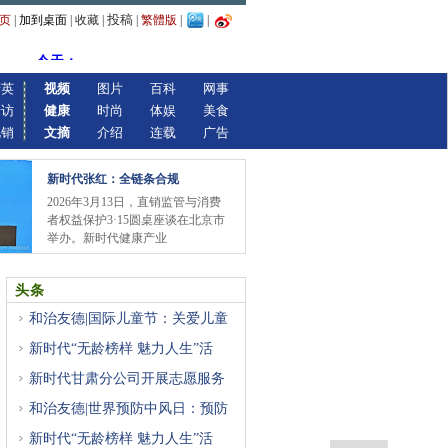
投稿
页
|
加到桌面
|
收藏
|
|
繁體版
|
|
精英
视频
图片
百科
网事
专访
健康
时尚
体娱
美食
视销
文摘
介绍
连载
广告
新时代张红：全链条合规
2026年3月13日，直销监管与消费
者权益保护3·15圆桌座谈在北京市
举办。新时代健康产业
头条
和治友德|国际儿童节：关爱儿童
新时代“无龄榜样 魅力人生”活
新时代甘肃分公司开展志愿服务
和治友德|世界预防中风日：预防
新时代“无龄榜样 魅力人生”活