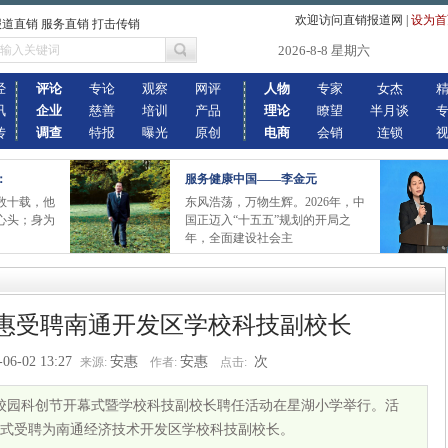
欢迎访问直销报道网
|
设为首
报道直销 服务直销 打击传销
2026-8-8 星期六
经
评论
专论
观察
网评
人物
专家
女杰
讯
企业
慈善
培训
产品
理论
瞭望
半月谈
传
调查
特报
曝光
原创
电商
会销
连锁
：
服务健康中国——李金元
数十载，他
东风浩荡，万物生辉。2026年，中
心头；身为
国正迈入“十五五”规划的开局之
年，全面建设社会主
惠受聘南通开发区学校科技副校长
-06-02 13:27
安惠
安惠
次
来源:
作者:
点击:
校园科创节开幕式暨学校科技副校长聘任活动在星湖小学举行。活
式受聘为南通经济技术开发区学校科技副校长。