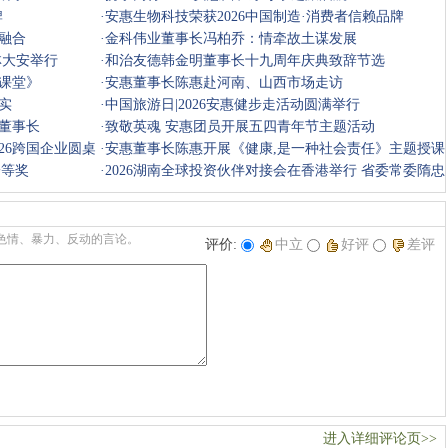
牌
·
安惠生物科技荣获2026中国制造·消费者信赖品牌
融合
·
金科伟业董事长冯柏乔：情牵故土谋发展
林大安举行
·
和治友德韩金明董事长十九周年庆典致辞节选
课堂》
·
安惠董事长陈惠赴河南、山西市场走访
实
·
中国旅游日|2026安惠健步走活动圆满举行
董事长
·
致敬英魂 安惠团员开展五四青年节主题活动
26跨国企业圆桌
·
安惠董事长陈惠开展《健康,是一种社会责任》主题授课
一等奖
·
2026湖南全球投资伙伴对接会在香港举行 省委常委隋忠
诚出席 胡
色情、暴力、反动的言论。
评价:
中立
好评
差评
进入详细评论页>>