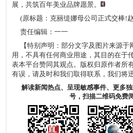
展，共筑百年美业品牌愿景。
(原标题：克丽缇娜母公司正式交棒!
责任编辑：一一
【特别声明：部分文字及图片来源于
用，不具有任何商业用途，其目的在于
表本平台赞同其观点。版权归原作者所
有误，请及时和我们取得联系，我们将迅
解读新闻热点、呈现敏感事件、更多独
号，扫描二维码免费