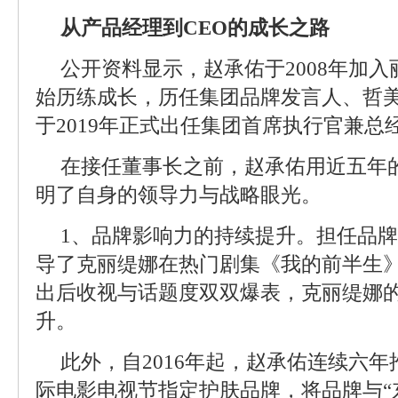
从产品经理到CEO的成长之路
公开资料显示，赵承佑于2008年加
始历练成长，历任集团品牌发言人、哲
于2019年正式出任集团首席执行官兼总
在接任董事长之前，赵承佑用近五年的
明了自身的领导力与战略眼光。
1、品牌影响力的持续提升。担任品
导了克丽缇娜在热门剧集《我的前半生
出后收视与话题度双双爆表，克丽缇娜
升。
此外，自2016年起，赵承佑连续六
际电影电视节指定护肤品牌，将品牌与“东