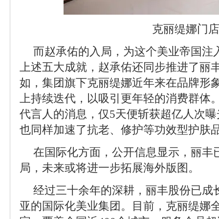
克丽缇娜门
而赵承佑的入局，为这个美业帝国注
上述五大成就，赵承佑还同步推进了丽
如，集团旗下克丽缇娜近年来在品牌形
上持续迭代，以吸引更年轻的消费群体
代言人的消息，仅5天便斩获超亿人次曝
也同样加速了抗老、修护等功效型护肤
在国际化方面，公开信息显示，丽丰
局，未来或将进一步拓展海外版图。
经过三十余年的深耕，丽丰股份已成
亚的国际化美业集团。目前，克丽缇娜全