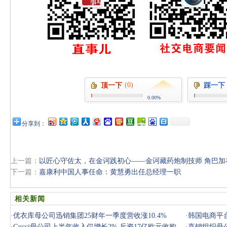
(0)
顶一下
踩一下
0.00%
分享到：
上一篇：
以匠心守佐太，在金诃践初心——金诃藏药炮制技师 角巴加
下一篇：
嘉康利中国人事任命：黄慧勇出任总经理一职
相关新闻
·
优衣库母公司迅销集团25财年一季度营收涨10.4%
·
韩国电商平台
·
Gucci母公司上半年收入仅增长2% 斥资17亿欧元收购
资
·
直销组织母公