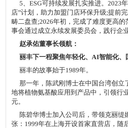
5、ESG可持续发展扎实推进。2023
店”计划，助力加盟门店环保升级;提前
畴二盘查;2026年初，完成了难度更高
事会通过成立永续发展委员会，践行企
赵承佑董事长领航：
丽丰下一程聚焦年轻化、AI智能化、
丽丰的故事始于1989年。
那一年，陈武刚博士在中国台湾创立
地将植物氨基酸应用到产品中，引领行业
元。
陈碧华博士加入公司后，带领克丽缇
张：1999年在上海开设首家直营店，