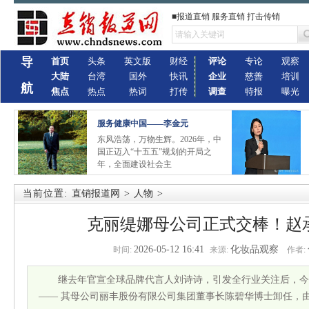
■报道直销 服务直销 打击传销
导
首页
头条
英文版
财经
评论
专论
观察
大陆
台湾
国外
快讯
企业
慈善
培训
航
焦点
热点
热词
打传
调查
特报
曝光
服务健康中国——李金元
东风浩荡，万物生辉。2026年，中
国正迈入“十五五”规划的开局之
年，全面建设社会主
当前位置:
直销报道网
>
人物
>
克丽缇娜母公司正式交棒！赵
2026-05-12 16:41
化妆品观察
时间:
来源:
作者:
继去年官宣全球品牌代言人刘诗诗，引发全行业关注后，今
—— 其母公司丽丰股份有限公司集团董事长陈碧华博士卸任，