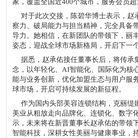
家，覆盖全国近400个城市，服务会员超
对于此次交接，陈碧华博士表示，赵
察力、破局能力与担当精神，完全具备
导力。她相信，在新团队的带领下，丽
姿态，迎战全球市场新格局，开启下一
据悉，赵承佑接任董事长后，将传承集
念，以年轻化、AI智能化、国际化为核
能与业务创新，优化加盟生态与用户服
球市场，开启可持续发展的新征程。
作为国内头部美容连锁结构，克丽缇
美业从粗放走向品牌化、连锁化、数字
示，未来将在新晋董事长赵承佑的带领
智能科技，深耕女性美丽与健康事业，