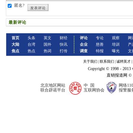
匿名?
发表评论
最新评论
首页
头条
英文
财经
评论
专论
观察
网
大陆
台湾
国外
快讯
企业
慈善
培训
产
焦点
热点
热词
打传
调查
特报
曝光
文
关于我们
|
联系我们
|
诚聘英才
|
Copyright © 1998 - 2013
直销报道网 ©
北京地区网站
中 国
网络11
联合辟谣平台
互联网协会
报警服