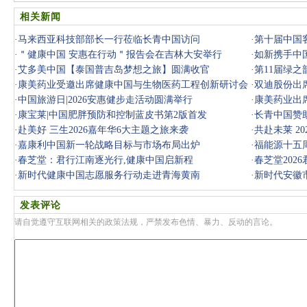
相关新闻
·
马来西亚科技部部长一行莅临长青中国访问
·
第十届中国
·
＂健康中国 安惠在行动＂报告会在吉林大安举行
·
如新携手中
·
艾多美中国【泰国普吉岛梦想之旅】圆满收官
北启动
·
第11届绿
·
康美药业受邀出席健康中国与生物医药工程创新研讨会
·
双迪股份出
·
中国旅游日|2026安惠健步走活动圆满举行
·
康美药业出
·
康宝莱|中国肥胖预防和控制蓝皮书第2版首发
·
长青中国赞
·
赴美好 三生2026嘉年华6大主题之旅来袭
·
共赴未莱 2
·
嘉康利中国新一轮战略目标与市场布局出炉
·
福能源十五
·
春芝堂：君行江南逐光行,健康中国启新程
·
春芝堂202
·
新时代健康中国志愿服务行动走进青海黄南
同行！
·
新时代安徽
发表评论
请自觉遵守互联网相关的政策法规，严禁发布色情、暴力、反动的言论。