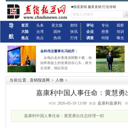
■报道直销 服务直销 打击传销
导
首页
头条
英文版
财经
评论
专论
观察
大陆
台湾
国外
快讯
企业
慈善
培训
航
焦点
热点
热词
打传
调查
特报
曝光
金科伟业董事长冯柏乔：
从电白走向香港深耕数十载，他
始终将故土的发展挂在心头；身为
企业家，他以实业
当前位置:
直销报道网
>
人物
>
嘉康利中国人事任命：黄慧勇
2026-05-19 13:09
嘉康利嘉康利
时间:
来源:
作
嘉康利中国人事任命：黄慧勇出任总经理一职