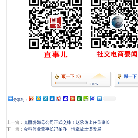
(0)
顶一下
踩一下
0.00%
分享到：
上一篇：
克丽缇娜母公司正式交棒！赵承佑出任董事长
下一篇：
金科伟业董事长冯柏乔：情牵故土谋发展