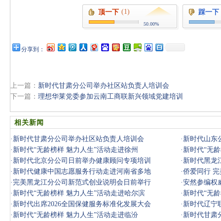
(1)
顶一下
踩一下
50.00%
分享到：
上一篇：
新时代甘肃分公司举办社区站负责人培训会
下一篇：
理想华莱党委参加云南工商联新兴领域党建培训
相关新闻
·
新时代甘肃分公司举办社区站负责人培训会
·
新时代山东公
·
新时代“无龄榜样 魅力人生”活动走进徐州
·
新时代“无龄
·
新时代北京分公司日前举办健康顾问专项培训
·
新时代黑龙
·
新时代健康中国志愿服务行动走进河南省多地
·
侨爱同行 
·
完美黑龙江分公司新范式创业说明会日前举行
·
安然参编权
·
新时代“无龄榜样 魅力人生”活动走进哈尔滨
·
新时代“无龄
·
新时代出席2026全国保健服务标准化发展大会
·
新时代辽宁
·
新时代“无龄榜样 魅力人生”活动走进临汾
·
新时代甘肃