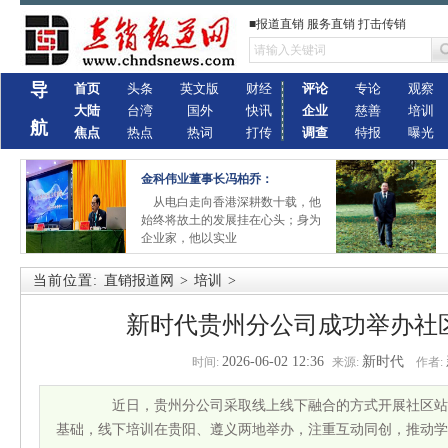
■报道直销 服务直销 打击传销
导
首页
头条
英文版
财经
评论
专论
观察
大陆
台湾
国外
快讯
企业
慈善
培训
航
焦点
热点
热词
打传
调查
特报
曝光
金科伟业董事长冯柏乔：
从电白走向香港深耕数十载，他
始终将故土的发展挂在心头；身为
企业家，他以实业
当前位置:
直销报道网
>
培训
>
新时代贵州分公司成功举办社
2026-06-02 12:36
新时代
时间:
来源:
作者:
近日，贵州分公司采取线上线下融合的方式开展社区站
基础，线下培训在贵阳、遵义两地举办，注重互动同创，推动学