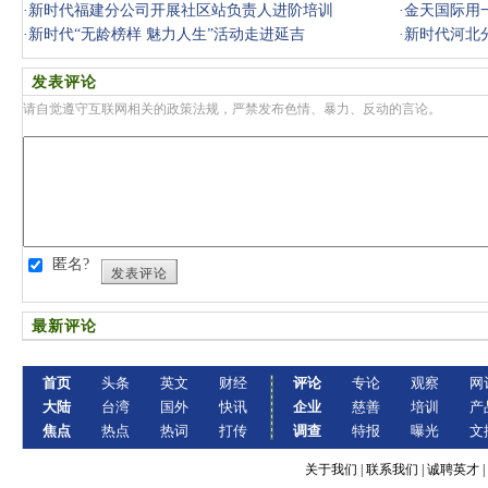
·
新时代福建分公司开展社区站负责人进阶培训
·
金天国际用
·
新时代“无龄榜样 魅力人生”活动走进延吉
·
新时代河北
发表评论
请自觉遵守互联网相关的政策法规，严禁发布色情、暴力、反动的言论。
匿名?
发表评论
最新评论
首页
头条
英文
财经
评论
专论
观察
网
大陆
台湾
国外
快讯
企业
慈善
培训
产
焦点
热点
热词
打传
调查
特报
曝光
文
关于我们
|
联系我们
|
诚聘英才
|