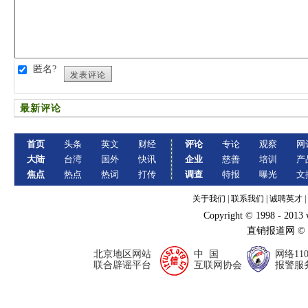
匿名?
发表评论
最新评论
首页
头条
英文
财经
评论
专论
观察
网
大陆
台湾
国外
快讯
企业
慈善
培训
产
焦点
热点
热词
打传
调查
特报
曝光
文
关于我们
|
联系我们
|
诚聘英才
|
Copyright © 1998 - 2013
直销报道网 ©
北京地区网站
中 国
网络11
联合辟谣平台
互联网协会
报警服