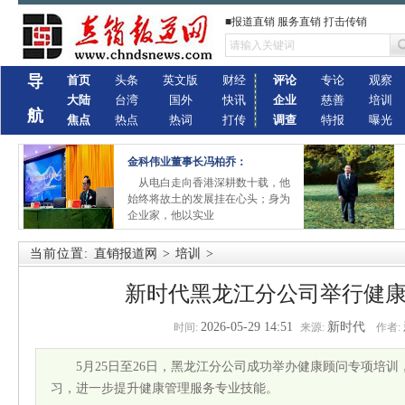
■报道直销 服务直销 打击传销
导
首页
头条
英文版
财经
评论
专论
观察
大陆
台湾
国外
快讯
企业
慈善
培训
航
焦点
热点
热词
打传
调查
特报
曝光
金科伟业董事长冯柏乔：
从电白走向香港深耕数十载，他
始终将故土的发展挂在心头；身为
企业家，他以实业
当前位置:
直销报道网
>
培训
>
新时代黑龙江分公司举行健
2026-05-29 14:51
新时代
时间:
来源:
作者:
5月25日至26日，黑龙江分公司成功举办健康顾问专项培
习，进一步提升健康管理服务专业技能。