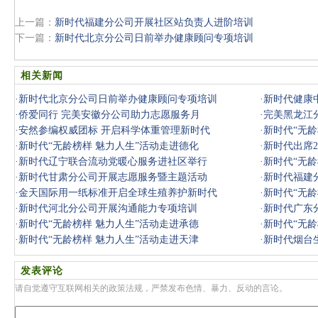
上一篇：
新时代福建分公司开展社区站负责人进阶培训
下一篇：
新时代北京分公司日前举办健康顾问专项培训
相关新闻
·
新时代北京分公司日前举办健康顾问专项培训
·
新时代健康
·
侨爱同行 完美安徽分公司助力志愿服务月
·
完美黑龙江
·
安然参编权威团标 开启科学体重管理新时代
·
新时代“无龄
·
新时代“无龄榜样 魅力人生”活动走进德化
·
新时代出席2
·
新时代辽宁联合流动党暖心服务进社区举行
·
新时代“无龄
·
新时代甘肃分公司开展志愿服务暨主题活动
·
新时代福建
·
金天国际用一纸标准开启全球生殖养护新时代
·
新时代“无龄
·
新时代河北分公司开展沟通能力专项培训
·
新时代广东
·
新时代“无龄榜样 魅力人生”活动走进承德
·
新时代“无龄
·
新时代“无龄榜样 魅力人生”活动走进天津
·
新时代烟台
发表评论
请自觉遵守互联网相关的政策法规，严禁发布色情、暴力、反动的言论。