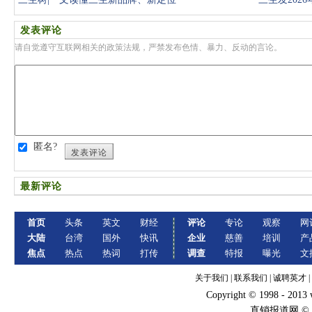
发表评论
请自觉遵守互联网相关的政策法规，严禁发布色情、暴力、反动的言论。
匿名?
发表评论
最新评论
首页
头条
英文
财经
评论
专论
观察
网
大陆
台湾
国外
快讯
企业
慈善
培训
产
焦点
热点
热词
打传
调查
特报
曝光
文
关于我们
|
联系我们
|
诚聘英才
|
Copyright © 1998 - 2013
直销报道网 ©