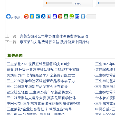
0.00%
分享到：
上一篇：
完美安徽分公司举办健康体测免费体验活动
下一篇：
康宝莱助力消费科普公益 践行健康中国行动
相关新闻
·
三生荣登2026世界直销品牌影响力100榜
·
三生2026
·
葆婴:以升级公共营养师认证项目赋能万千家庭
·
康婷瑞倪维
·
吴炳新力作《消费经济学》全新修订版面世
·
三生御坊堂
·
三生2026嘉年华社区轻创新产品发布会举办
·
三生御坊堂
·
三生2026嘉年华新产品发布会正在直播
满落幕
·
三生第三届
·
锚定社区轻创 三生2026嘉年华新品将发布
·
三生御坊堂
·
三生21天脂达人瘦身大赛 真实见证科学控体
·
金木参加安
·
中网公益×三生东方素养张掖站获权威媒体报道
·
三生东方素
·
三生荣获“企业社会责任·引领型企业”称号
·
中网公益×
·
三生树|一文读懂三生新品牌、新定位
·
三生发202