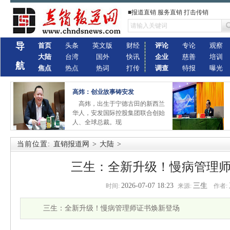
■报道直销 服务直销 打击传销
导
首页
头条
英文版
财经
评论
专论
观察
大陆
台湾
国外
快讯
企业
慈善
培训
航
焦点
热点
热词
打传
调查
特报
曝光
高炜：创业故事铸安发
高炜，出生于宁德古田的新西兰
华人，安发国际控股集团联合创始
人、全球总裁。现
当前位置:
直销报道网
>
大陆
>
三生：全新升级！慢病管理
2026-07-07 18:23
三生
时间:
来源:
作者:
三生：全新升级！慢病管理师证书焕新登场