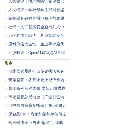
人民锐评：治理网络涉企侵权信
人民锐评：学校帮学生找回被盗
高校研究破解直播电商运营难题
社评：人工智能安全亟待列入中
万亿赛道存隐忧 具身智能安全
原料价格大波动 企业寻求避风
经济时评：OpenAI庭审揭AI治理
困
焦点
市场监管系统打击传销执法实务
安徽监管：各直企要正视低价内
禁传条例首次大修 团队计酬模糊
市场监管总局出台《广告引证内
《中国居民膳食指南》第5次修订
保健品618：热销乱象并存如何走
营养健康企业自查 这些“引证套