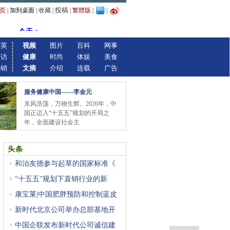
投稿
页
|
加到桌面
|
收藏
|
|
繁體版
|
|
精英
视频
图片
百科
网事
专访
健康
时尚
体娱
美食
视销
文摘
介绍
连载
广告
服务健康中国——李金元
东风浩荡，万物生辉。2026年，中
国正迈入“十五五”规划的开局之
年，全面建设社会主
头条
和治友德参与起草的国家标准《
“十五五”规划下直销行业的新
康宝莱|中国肥胖预防和控制蓝皮
新时代北京公司举办总部基地开
中国企联发布新时代公司诚信建