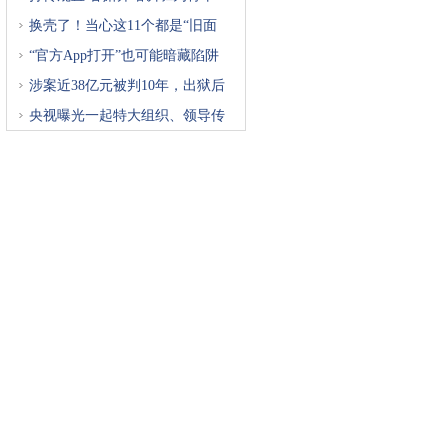
换壳了！当心这11个都是“旧面
“官方App打开”也可能暗藏陷阱
涉案近38亿元被判10年，出狱后
再
央视曝光一起特大组织、领导传