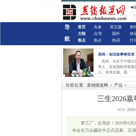
■
导
首页
头条
英文版
财
大陆
台湾
国外
快
航
焦点
热点
热词
打
高炜：创业故事铸安发
高炜，出生于宁德古
华人，安发国际控股集
人、全球总裁。现
当前位置:
直销报道网
>
产品
>
三生202
2026
时间:
梦工厂，赴美好！2026年6月2
布会在万众瞩目中正式启幕。五湖