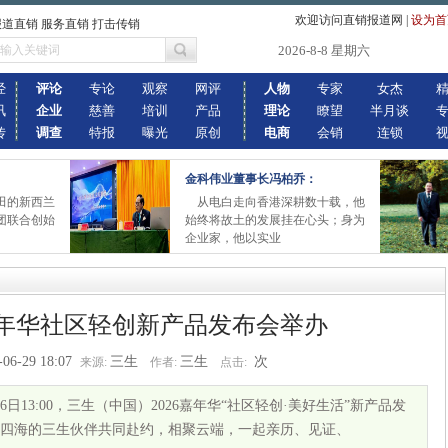
欢迎访问直销报道网
|
设为首
报道直销 服务直销 打击传销
2026-8-8 星期六
经
评论
专论
观察
网评
人物
专家
女杰
讯
企业
慈善
培训
产品
理论
瞭望
半月谈
传
调查
特报
曝光
原创
电商
会销
连锁
金科伟业董事长冯柏乔：
田的新西兰
从电白走向香港深耕数十载，他
团联合创始
始终将故土的发展挂在心头；身为
企业家，他以实业
6嘉年华社区轻创新产品发布会举办
-06-29 18:07
三生
三生
次
来源:
作者:
点击:
6日13:00，三生（中国）2026嘉年华“社区轻创·美好生活”新产品发
四海的三生伙伴共同赴约，相聚云端，一起亲历、见证、