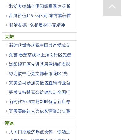
和治友德韩金明闪耀夏季达沃斯
品牌价值115.56亿元!东方素养首
登
和治友德 | 弘扬奥林匹克精神
大陆
新时代举办庆祝中国共产党成立
荣誉|春芝堂获评上海闵行区先进
浏阳经开区先进基层党组织表彰
绿之韵中心党支部获雨花区“先
完美公司参加安徽省直销行业自
完美支持禁毒公益健步走全国行
新时代2026首批新时优品新店专
项
完美美丽达人秀成长营暨总决赛
评论
人民日报经济热点快评：假酒进