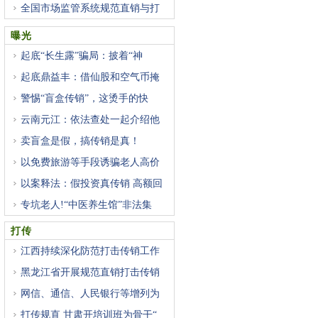
全国市场监管系统规范直销与打
曝光
起底“长生露”骗局：披着“神
起底鼎益丰：借仙股和空气币掩
警惕“盲盒传销”，这烫手的快
云南元江：依法查处一起介绍他
卖盲盒是假，搞传销是真！
以免费旅游等手段诱骗老人高价
以案释法：假投资真传销 高额回
专坑老人!“中医养生馆”非法集
打传
江西持续深化防范打击传销工作
黑龙江省开展规范直销打击传销
网信、通信、人民银行等增列为
打传规直 甘肃开培训班为骨干“