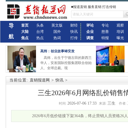
■报道直销 服务直销 打击传销
导
首页
头条
英文版
财经
评论
专论
观察
大陆
台湾
国外
快讯
企业
慈善
培训
航
焦点
热点
热词
打传
调查
特报
曝光
高炜：创业故事铸安发
高炜，出生于宁德古田的新西兰
华人，安发国际控股集团联合创始
人、全球总裁。现
当前位置:
直销报道网
>
快讯
>
三生2026年6月网络乱价销
2026-07-06 17:33
三生
时间:
来源:
作者:
2026年6月低价链接下架364条，终止营销人员资格26