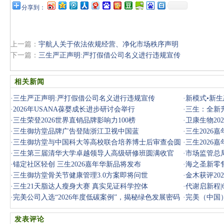
分享到：
上一篇：
宇航人关于依法依规经营、净化市场秩序声明
下一篇：
三生严正声明:严打假借公司名义进行违规宣传
相关新闻
·
三生严正声明:严打假借公司名义进行违规宣传
·
新模式•新生
·
2026年USANA葆婴成长进步研讨会举行
·
三生：全新
·
三生荣登2026世界直销品牌影响力100榜
·
卫康生物2
·
三生御坊堂品牌广告登陆浙江卫视中国蓝
议召开
·
三生2026
·
三生御坊堂与中国科大等高校联合培养博士后审查会圆
·
三生2026
满落幕
·
三生第三届清华大学卓越领导人高级研修班圆满收官
·
市场监管总
·
锚定社区轻创 三生2026嘉年华新品将发布
·
海之圣新零售
·
三生御坊堂骨关节健康管理3.0方案即将问世
·
金木获评20
·
三生21天脂达人瘦身大赛 真实见证科学控体
·
代谢启新程|
·
完美公司入选“2026年度低碳案例”，揭秘绿色发展密码
·
完美（中国）
发表评论