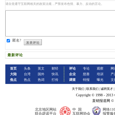
请自觉遵守互联网相关的政策法规，严禁发布色情、暴力、反动的言论。
匿名?
发表评论
最新评论
首页
头条
英文
财经
评论
专论
观察
网
大陆
台湾
国外
快讯
企业
慈善
培训
产
焦点
热点
热词
打传
调查
特报
曝光
文
关于我们
|
联系我们
|
诚聘英才
|
Copyright © 1998 - 2013
直销报道网 ©
北京地区网站
中 国
网络11
联合辟谣平台
互联网协会
报警服