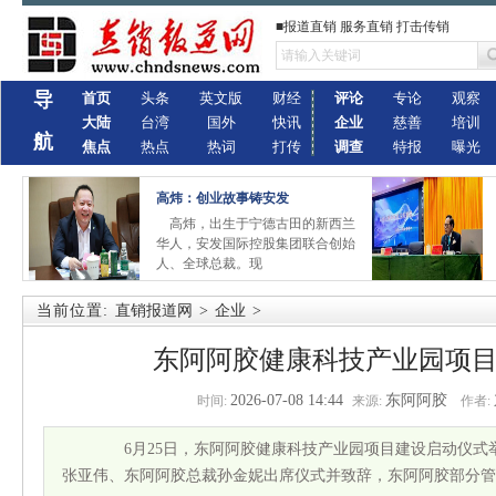
■报道直销 服务直销 打击传销
导
首页
头条
英文版
财经
评论
专论
观察
大陆
台湾
国外
快讯
企业
慈善
培训
航
焦点
热点
热词
打传
调查
特报
曝光
高炜：创业故事铸安发
高炜，出生于宁德古田的新西兰
华人，安发国际控股集团联合创始
人、全球总裁。现
当前位置:
直销报道网
>
企业
>
东阿阿胶健康科技产业园项
2026-07-08 14:44
东阿阿胶
时间:
来源:
作者:
6月25日，东阿阿胶健康科技产业园项目建设启动仪式
张亚伟、东阿阿胶总裁孙金妮出席仪式并致辞，东阿阿胶部分管