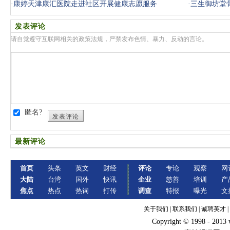
·
康婷天津康汇医院走进社区开展健康志愿服务
·
三生御坊堂
发表评论
请自觉遵守互联网相关的政策法规，严禁发布色情、暴力、反动的言论。
匿名?
发表评论
最新评论
首页
头条
英文
财经
评论
专论
观察
网
大陆
台湾
国外
快讯
企业
慈善
培训
产
焦点
热点
热词
打传
调查
特报
曝光
文
关于我们
|
联系我们
|
诚聘英才
|
Copyright © 1998 - 2013