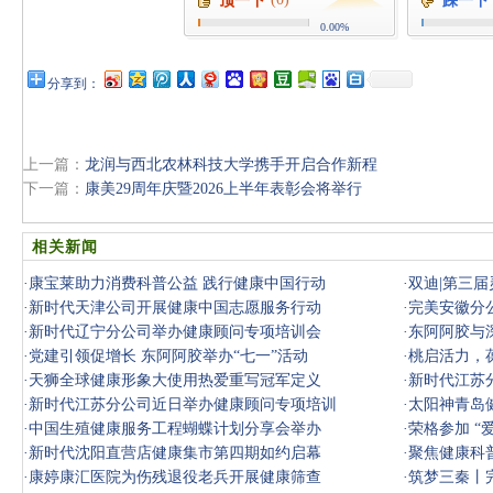
顶一下
踩一下
0.00%
分享到：
上一篇：
龙润与西北农林科技大学携手开启合作新程
下一篇：
康美29周年庆暨2026上半年表彰会将举行
相关新闻
·
康宝莱助力消费科普公益 践行健康中国行动
·
双迪|第三
·
新时代天津公司开展健康中国志愿服务行动
·
完美安徽分
·
新时代辽宁分公司举办健康顾问专项培训会
·
东阿阿胶与
·
党建引领促增长 东阿阿胶举办“七一”活动
·
桃启活力，
·
天狮全球健康形象大使用热爱重写冠军定义
活力
·
新时代江苏
·
新时代江苏分公司近日举办健康顾问专项培训
·
太阳神青岛
·
中国生殖健康服务工程蝴蝶计划分享会举办
·
荣格参加 “
·
新时代沈阳直营店健康集市第四期如约启幕
·
聚焦健康科普
·
康婷康汇医院为伤残退役老兵开展健康筛查
·
筑梦三秦丨