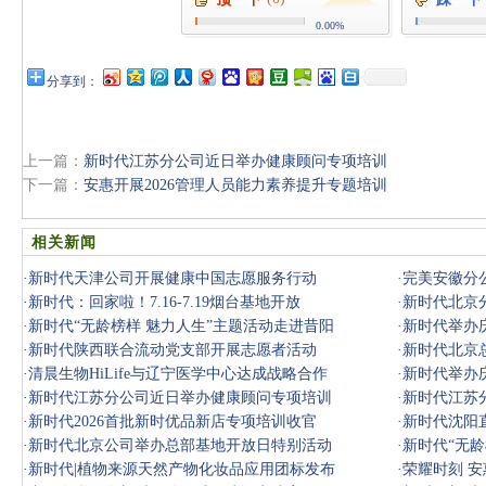
0.00%
分享到：
上一篇：
新时代江苏分公司近日举办健康顾问专项培训
下一篇：
安惠开展2026管理人员能力素养提升专题培训
相关新闻
·
新时代天津公司开展健康中国志愿服务行动
·
完美安徽分
·
新时代：回家啦！7.16-7.19烟台基地开放
·
新时代北京
·
新时代“无龄榜样 魅力人生”主题活动走进昔阳
·
新时代举办
·
新时代陕西联合流动党支部开展志愿者活动
·
新时代北京
·
清晨生物HiLife与辽宁医学中心达成战略合作
·
新时代举办
·
新时代江苏分公司近日举办健康顾问专项培训
·
新时代江苏
·
新时代2026首批新时优品新店专项培训收官
·
新时代沈阳
·
新时代北京公司举办总部基地开放日特别活动
·
新时代“无龄
·
新时代|植物来源天然产物化妆品应用团标发布
·
荣耀时刻 