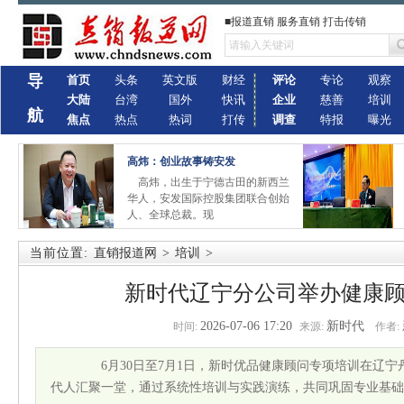
■报道直销 服务直销 打击传销
导
首页
头条
英文版
财经
评论
专论
观察
大陆
台湾
国外
快讯
企业
慈善
培训
航
焦点
热点
热词
打传
调查
特报
曝光
高炜：创业故事铸安发
高炜，出生于宁德古田的新西兰
华人，安发国际控股集团联合创始
人、全球总裁。现
当前位置:
直销报道网
>
培训
>
新时代辽宁分公司举办健康
2026-07-06 17:20
新时代
时间:
来源:
作者:
6月30日至7月1日，新时优品健康顾问专项培训在辽宁
代人汇聚一堂，通过系统性培训与实践演练，共同巩固专业基础