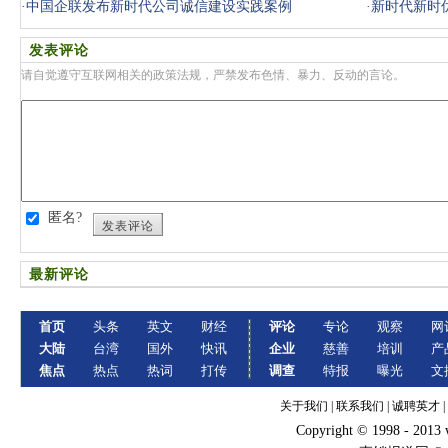
·
中国企联发布新时代公司诚信建设实践案例
·
新时代新时
发表评论
请自觉遵守互联网相关的政策法规，严禁发布色情、暴力、反动的言论。
匿名?
发表评论
最新评论
首页
头条
英文
财经
评论
专论
观察
网
大陆
台湾
国外
快讯
企业
慈善
培训
产
焦点
热点
热词
打传
调查
特报
曝光
文
关于我们
|
联系我们
|
诚聘英才
|
Copyright © 1998 - 2013