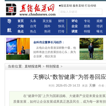
■报道直销 服务直销 打击传销
导
首页
头条
英文版
财经
评论
专论
观察
大陆
台湾
国外
快讯
企业
慈善
培训
航
焦点
热点
热词
打传
调查
特报
曝光
金科伟业董事长冯柏乔：
从电白走向香港深耕数十载，他
始终将故土的发展挂在心头；身为
企业家，他以实业
当前位置:
直销报道网
>
特别报道
>
天狮以“数智健康”为答卷回
2026-05-29 14:33
天狮
时间:
来源:
作者:
在“健康中国”上升为国家战略、大健康产业迎来黄金发展
质量发展，如何让企业发展成果真正惠及民生，成为每一家有担