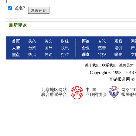
匿名?
发表评论
最新评论
首页
头条
英文
财经
评论
专论
观察
网
大陆
台湾
国外
快讯
企业
慈善
培训
产
焦点
热点
热词
打传
调查
特报
曝光
文
关于我们
|
联系我们
|
诚聘英才
|
Copyright © 1998 - 2013
直销报道网 ©
北京地区网站
中 国
网络11
联合辟谣平台
互联网协会
报警服