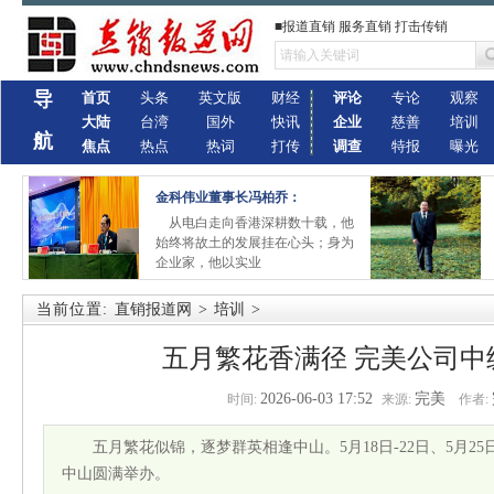
■报道直销 服务直销 打击传销
导
首页
头条
英文版
财经
评论
专论
观察
大陆
台湾
国外
快讯
企业
慈善
培训
航
焦点
热点
热词
打传
调查
特报
曝光
金科伟业董事长冯柏乔：
从电白走向香港深耕数十载，他
始终将故土的发展挂在心头；身为
企业家，他以实业
当前位置:
直销报道网
>
培训
>
五月繁花香满径 完美公司中
2026-06-03 17:52
完美
时间:
来源:
作者:
五月繁花似锦，逐梦群英相逢中山。5月18日-22日、5月2
中山圆满举办。