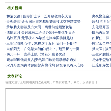
相关新闻
·
和治友德 | 国际护士节：五月致敬白衣天使
·
央视聚焦金
·
央视聚焦!金天国际雪莲基地繁育技术突破获盛赞
·
原创 五月
·
萧敬腾夫妻谈及方大同：离世前曾频繁联络
一家人都
·
安化经开区
·
浓情五月 金诃藏药工会举办5月份集体生日会
·
快乐再出发
·
热辣五月 无限极2024希望之旅泰国扬帆起航
·
如新任一萍
·
三生宝哥匠心作：就在这个五月 我们一起期待
·
康宝莱全球
·
自然阳光：在化繁为简的减法中，翻开新的一页
·
狐大医 | 
·
16元一杯！喜茶上线《繁花》联名饮品
理问题
·
三生孙鹏博元
·
繁华璀璨低调复古|安然澳门旅游活动报名通知
·
易烊千玺给
·
宋丹丹因为身体原因暂离桃花坞 频繁吸氧惹人心疼
·
江疏影穿繁
发表评论
请自觉遵守互联网相关的政策法规，严禁发布色情、暴力、反动的言论。