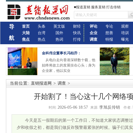
■报道直销 服务直销 打击传销
导
首页
头条
英文版
财经
评论
专论
观察
大陆
台湾
国外
快讯
企业
慈善
培训
航
焦点
热点
热词
打传
调查
特报
曝光
金科伟业董事长冯柏乔：
从电白走向香港深耕数十载，他
始终将故土的发展挂在心头；身为
企业家，他以实业
当前位置:
直销报道网
>
调查
>
开始割了！当心这十几个网络
2026-05-06 18:57
李旭反传销
时间:
来源:
作者:
今天是五一假期后的第一个工作日，不知道大家状态调整过
夕和收假之初，都是我们做反诈预警最紧张的时候。骗子们其实