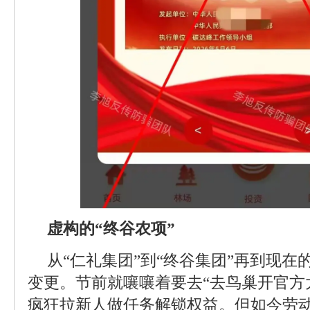
虚构的“终谷农项”
从“仁礼集团”到“终谷集团”再到现在
变更。节前就嚷嚷着要去“去鸟巢开官方
疯狂拉新人做任务解锁权益。但如今劳