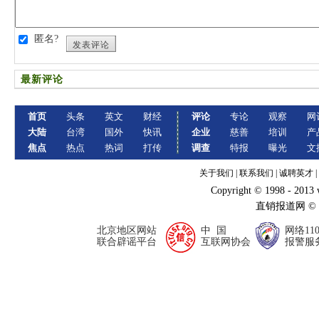
匿名?
发表评论
最新评论
首页
头条
英文
财经
评论
专论
观察
网
大陆
台湾
国外
快讯
企业
慈善
培训
产
焦点
热点
热词
打传
调查
特报
曝光
文
关于我们
|
联系我们
|
诚聘英才
|
Copyright © 1998 - 2013
直销报道网 ©
北京地区网站
中 国
网络11
联合辟谣平台
互联网协会
报警服