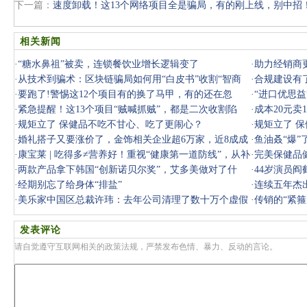
下一篇：
速度卸载！这13个网络项目全是骗局，有的刚上线，别中招
相关新闻
·
“糖水鼻祖”被卖，连锁餐饮业增长逻辑变了
·
助力经销商
·
从技术到骗术：区块链骗局如何用“白皮书”收割“智商
三点希望
·
合规建设有
税”
·
要跑了!警惕这12个项目有的换了马甲，有的还在忽
·
“进口优思益
悠，千万别上
·
紧急提醒！这13个项目“贼喊抓贼”，都是二次收割陷
我们将广
·
成本20元卖
阱，千万
·
规矩立了 保健品不吃不甘心、吃了更闹心？
家还说“过
·
规矩立了 
·
婚礼搭子又要涨价了，金饰相关企业超6万家，近8成成
·
鱼油叒“爆”
立5年以上
·
康宝莱 | 吃得多≠营养好！重视“健康第一道防线”，从补
·
完美保健品
充蛋
·
两款产品拿下韩国“创新诺贝尔奖”，艾多美做对了什
开始
·
44岁演员
么？
·
经期别忘了给身体“排盐”
了!
·
连续五年杰
·
美乐家中国区总裁许玮：去年公司清理了数十万个虚假
对了什么
·
传销的“紧箍
会员
法》施行
发表评论
请自觉遵守互联网相关的政策法规，严禁发布色情、暴力、反动的言论。