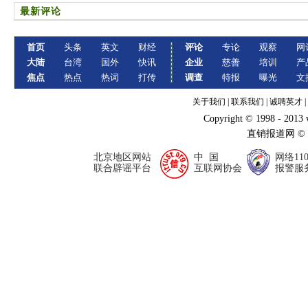
最新评论
首页
头条
英文
财经
评论
专论
观察
网
大陆
台湾
国外
快讯
企业
慈善
培训
产
焦点
热点
热词
打传
调查
特报
曝光
文
关于我们
|
联系我们
|
诚聘英才
|
Copyright © 1998 - 2013
直销报道网 ©
北京地区网站
中 国
网络11
联合辟谣平台
互联网协会
报警服