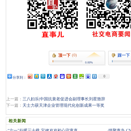
(0)
顶一下
踩一下
0.00%
0
分享到：
上一篇：
三八妇乐|中国抗衰老促进会副理事长刘星致辞
下一篇：
天士力获天津企业管理现代化创新成果一等奖
相关新闻
·
“六一”赴暖三十载 宝健岁岁初心守童真
·
情聚青岛 C