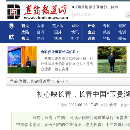
■报道直销 服务直销 打击传销
导
首页
头条
英文版
财经
评论
专论
观察
大陆
台湾
国外
快讯
企业
慈善
培训
航
焦点
热点
热词
打传
调查
特报
曝光
金科伟业董事长冯柏乔：
从电白走向香港深耕数十载，他
始终将故土的发展挂在心头；身为
企业家，他以实业
当前位置:
直销报道网
>
企业
>
初心映长青，长青中国“玉贵湖
2026-06-03 17:45
长青
时间:
来源:
作者:
日前，长青（中国）日用品有限公司隆重举行“玉贵湖”
中国饮水思源、薪火相传的企业情怀，也为长青四十年发展历程