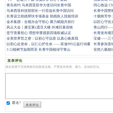
·
青岛有约 马来西亚驻华大使访问长青中国
·
同心致远 C
·
马来西亚科技部部长一行莅临长青中国访问
·
长青中国赞
·
长青设立助残帮扶专项基金 助残疾人技能培训
·
十载映芳华
·
金木集团：合规办会守初心 聚力赋能共前行
·
以匠心守佐
·
风云大会｜康宝莱x震旦大楼 外滩巨幕首映
巴加布
·
青山同行—
·
坚守质量初心 理想华莱揽获四项权威认证
·
长青发布规
·
全美世界皙之密：以初心守品质 以真心焕真我
·
宝健——三
·
以初心赴使命，以仁心护生命 ——富迪995公益行动蓄
·
长青参加直销
势待发，
·
3.12植树节如期而至 长青中国植绿守青山
·
安然八载植
发表评论
请自觉遵守互联网相关的政策法规，严禁发布色情、暴力、反动的言论。
匿名?
发表评论