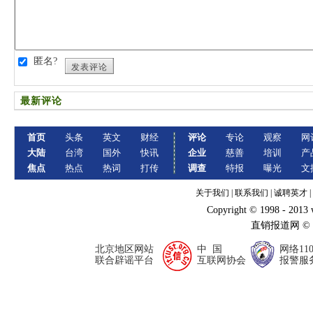
匿名?
发表评论
最新评论
首页
头条
英文
财经
评论
专论
观察
网
大陆
台湾
国外
快讯
企业
慈善
培训
产
焦点
热点
热词
打传
调查
特报
曝光
文
关于我们
|
联系我们
|
诚聘英才
|
Copyright © 1998 - 2013
直销报道网 ©
北京地区网站
中 国
网络11
联合辟谣平台
互联网协会
报警服