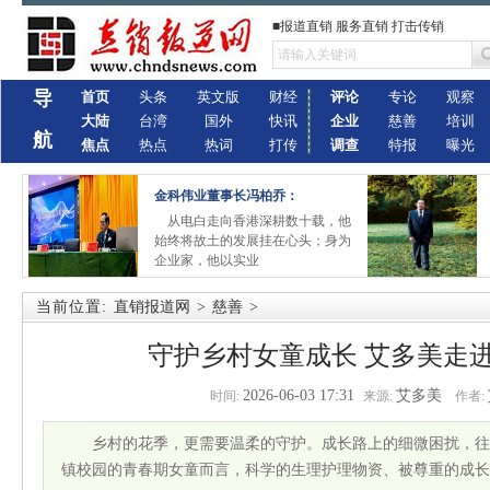
■报道直销 服务直销 打击传销
导
首页
头条
英文版
财经
评论
专论
观察
大陆
台湾
国外
快讯
企业
慈善
培训
航
焦点
热点
热词
打传
调查
特报
曝光
金科伟业董事长冯柏乔：
从电白走向香港深耕数十载，他
始终将故土的发展挂在心头；身为
企业家，他以实业
当前位置:
直销报道网
>
慈善
>
守护乡村女童成长 艾多美走
2026-06-03 17:31
艾多美
时间:
来源:
作者:
乡村的花季，更需要温柔的守护。成长路上的细微困扰，往
镇校园的青春期女童而言，科学的生理护理物资、被尊重的成长