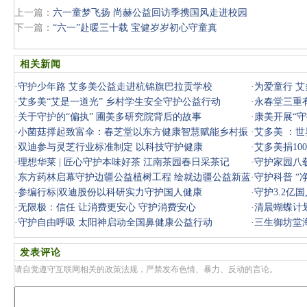
上一篇：
六一童梦飞扬 尚赫公益回访季携国风走进校园
下一篇：
“六一”赴暖三十载 宝健岁岁初心守童真
相关新闻
·
守护少年路 艾多美公益走进杭锦旗巴拉贡学校
·
为爱童行 
·
艾多美“艾是一道光” 乡村学生安全守护公益行动
·
永春堂三重
·
关于守护的“偏执” 圃美多研究院背后的故事
·
康美开展“守
·
小菌菇撑起致富伞：春芝堂以东方健康智慧赋能乡村振
·
艾多美 ：
兴
·
双迪参与灵芝行业标准制定 以科技守护健康
与微笑同
·
艾多美捐1
·
理想华莱 | 匠心守护本味好茶 江南茶园春日采茶记
·
守护家园八
·
东方药林启幕守护边疆公益植树工程 绘就边疆公益新蓝
·
守护科普 “
图
·
参编行标|双迪股份以科研实力守护国人健康
议
·
守护3.2亿
·
无限极：信任 让消费更安心 守护消费安心
动
·
清晨蝴蝶计
·
守护自由呼吸 太阳神启动全国鼻健康公益行动
·
三生御坊堂
健康
发表评论
请自觉遵守互联网相关的政策法规，严禁发布色情、暴力、反动的言论。