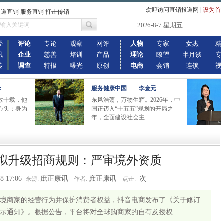
欢迎访问直销报道网
|
设为首
报道直销 服务直销 打击传销
2026-8-7 星期五
经
评论
专论
观察
网评
人物
专家
女杰
讯
企业
慈善
培训
产品
理论
瞭望
半月谈
传
调查
特报
曝光
原创
电商
会销
连锁
：
服务健康中国——李金元
数十载，他
东风浩荡，万物生辉。2026年，中
心头；身为
国正迈入“十五五”规划的开局之
年，全面建设社会主
拟升级招商规则：严审境外资质
8 17:06
庶正康讯
庶正康讯
次
来源:
作者:
点击:
境商家的经营行为并保护消费者权益，抖音电商发布了《关于修订
示通知》。根据公告，平台将对全球购商家的自有及授权