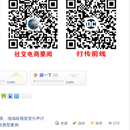
(0)
踩一下
0.00%
0.00%
同质，地域歧视发货引声讨
收藏
挑错
推荐
打印
息典型案例