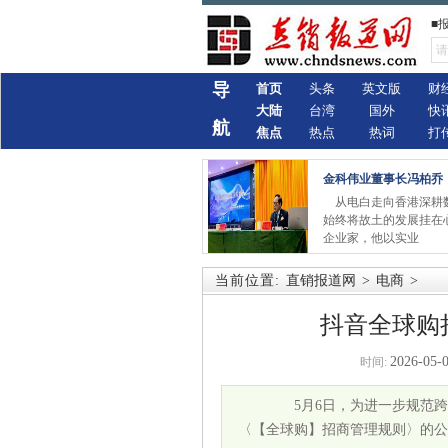
■
导
首页
头条
英文版
财
大陆
台湾
国外
快
航
焦点
热点
热词
打
金科伟业董事长冯柏乔
从电白走向香港深耕
始终将故土的发展挂在
企业家，他以实业
当前位置:
直销报道网
>
电商
>
抖音全球购
2026-05-0
时间:
5月6日，为进一步规范跨
〈【全球购】招商管理规则〉的公