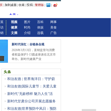
投稿
页
|
加到桌面
|
收藏
|
|
繁體版
|
|
精英
视频
图片
百科
网事
专访
健康
时尚
体娱
美食
视销
文摘
介绍
连载
广告
新时代张红：全链条合规
2026年3月13日，直销监管与消费
者权益保护3·15圆桌座谈在北京市
举办。新时代健康产业
头条
和治友德 | 世界海洋日：守护蔚
和治友德|国际儿童节：关爱儿童
新时代“无龄榜样 魅力人生”活
新时代甘肃分公司开展志愿服务
和治友德|世界预防中风日：预防