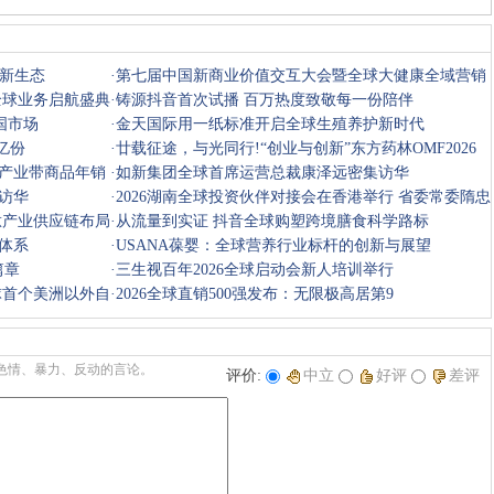
公新生态
·
第七届中国新商业价值交互大会暨全球大健康全域营销
全球业务启航盛典
AI赋能峰
·
铸源抖音首次试播 百万热度致敬每一份陪伴
国市场
·
金天国际用一纸标准开启全球生殖养护新时代
亿份
·
廿载征途，与光同行!“创业与创新”东方药林OMF2026
产业带商品年销
全球抗衰领
·
如新集团全球首席运营总裁康泽远密集访华
访华
·
2026湖南全球投资伙伴对接会在香港举行 省委常委隋忠
肽产业供应链布局
诚出席 胡
·
从流量到实证 抖音全球购塑跨境膳食科学路标
体系
·
USANA葆婴：全球营养行业标杆的创新与展望
篇章
·
三生视百年2026全球启动会新人培训举行
球首个美洲以外自
·
2026全球直销500强发布：无限极高居第9
色情、暴力、反动的言论。
评价:
中立
好评
差评