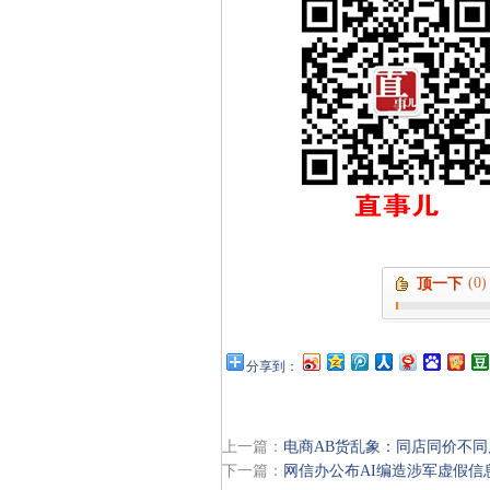
(0)
顶一下
分享到：
上一篇：
电商AB货乱象：同店同价不
下一篇：
网信办公布AI编造涉军虚假信