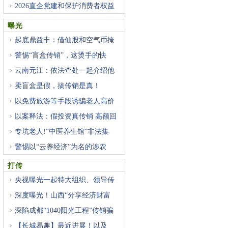
2026直企党建和保护消费者权益
研
曝光
起底鼎益丰：借仙股和空气币掩
警惕“盲盒传销”，这烫手的快
云南元江：依法查处一起介绍他
卖盲盒是假，搞传销是真！
以免费旅游等手段诱骗老人高价
以案释法：假投资真传销 高额回
专坑老人!“中医养生馆”非法集
警惕以“云养经济”为名的涉农
打传
央视曝光一起特大组织、领导传
深度曝光！山西“分享经济财富
深陷成都“1040阳光工程”传销骗
【长城易趣】最近进展！以及