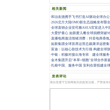
相关新闻
·
和治友德携手飞书打造AI驱动全球办
·
2026北方大陆OMO新生态战略发布暨
圆满举行
·
全球直销企业安司雅ASEA官宣进入中
·
大爱护童心 如新蜜儿餐全球捐赠突破9
·
直播电商激活情绪消费：抖音电商香氛
超1亿单
·
如新集团全球首席运营总裁康泽远密集
·
富迪：以核心肽技术为引领 构建全球
·
中银：积极对接出海专班 建全球服务
·
金木集团开启“本草+细胞”全球合作新
·
扎根中国、服务中国 安利在蓉投建全
有有机农
发表评论
请自觉遵守互联网相关的政策法规，严禁发布