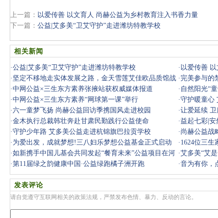
上一篇：
以爱传善 以文育人 尚赫公益为乡村教育注入书香力量
下一篇：
公益|艾多美“卫艾守护”走进潍坊特教学校
相关新闻
·
公益|艾多美“卫艾守护”走进潍坊特教学校
·
以爱传善 
·
坚定不移地走实体发展之路，金天雪莲艾佳欧品质馆战
·
完美参与的
略分享会
·
中网公益×三生东方素养张掖站获权威媒体报道
·
自然阳光“
·
中网公益×三生东方素养“网球第一课”举行
季
·
守护暖童心
·
六一童梦飞扬 尚赫公益回访季携国风走进校园
·
让爱延续 
·
金木执行总裁韩壮奔赴甘肃民勤践行公益使命
·
益起七彩|
·
守护少年路 艾多美公益走进杭锦旗巴拉贡学校
·
尚赫公益战
·
为爱出发，成就梦想!三八妇乐梦想公益基金正式启动
·
1624位三
·
如新携手中国儿基会共同发起“餐育未来”公益项目在河
·
艾多美“艾
北启动
·
第11届绿之韵健康中国·公益绿跑橘子洲开跑
·
音为有你，
发表评论
请自觉遵守互联网相关的政策法规，严禁发布色情、暴力、反动的言论。