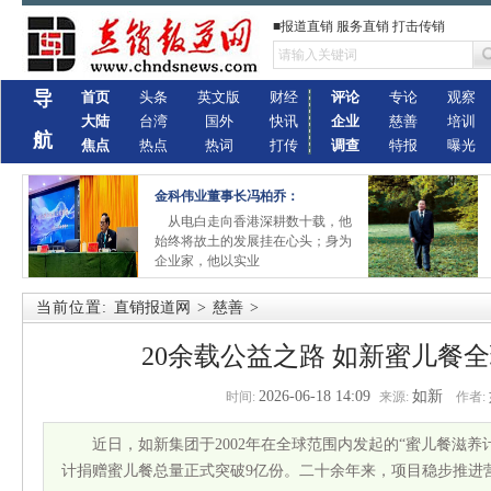
■报道直销 服务直销 打击传销
导
首页
头条
英文版
财经
评论
专论
观察
大陆
台湾
国外
快讯
企业
慈善
培训
航
焦点
热点
热词
打传
调查
特报
曝光
金科伟业董事长冯柏乔：
从电白走向香港深耕数十载，他
始终将故土的发展挂在心头；身为
企业家，他以实业
当前位置:
直销报道网
>
慈善
>
20余载公益之路 如新蜜儿餐
2026-06-18 14:09
如新
时间:
来源:
作者:
近日，如新集团于2002年在全球范围内发起的“蜜儿餐滋
计捐赠蜜儿餐总量正式突破9亿份。二十余年来，项目稳步推进