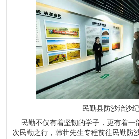
民勤县防沙治沙
民勤不仅有着坚韧的学子，更有着一
次民勤之行，韩壮先生专程前往民勤防