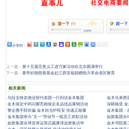
(0)
顶一下
踩一下
0.00%
分享到：
上一篇：
第十五届完美义工进万家活动在北京圆满举行
下一篇：
黄帝好德慈善基金赴江西安福捐赠助力革命老区教育
相关新闻
·
乌拉圭牧农渔业部代表团一行到访金木集团
·
金木马来西
·
金木保定中药闪耀亮相保企名品优品展销活动
·
深耕南亚 
·
警企携手防诈骗 金木担当护民安 传递正能量
·
金木集团：
·
金木集团举办“五一”劳动节一线员工表彰活动
·
如新集团全
·
如新集团全球首席运营总裁康泽远密集访华
·
金木书院第