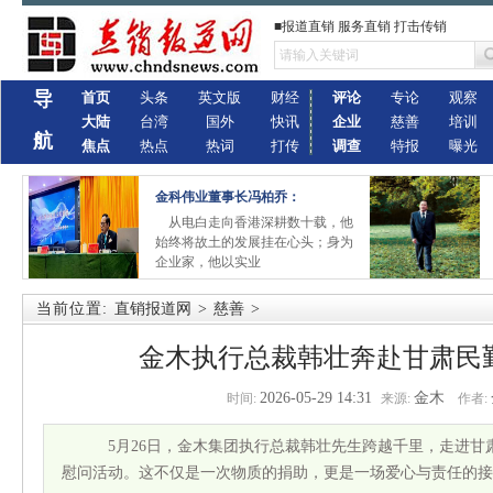
■报道直销 服务直销 打击传销
导
首页
头条
英文版
财经
评论
专论
观察
大陆
台湾
国外
快讯
企业
慈善
培训
航
焦点
热点
热词
打传
调查
特报
曝光
金科伟业董事长冯柏乔：
从电白走向香港深耕数十载，他
始终将故土的发展挂在心头；身为
企业家，他以实业
当前位置:
直销报道网
>
慈善
>
金木执行总裁韩壮奔赴甘肃民
2026-05-29 14:31
金木
时间:
来源:
作者:
5月26日，金木集团执行总裁韩壮先生跨越千里，走进甘
慰问活动。这不仅是一次物质的捐助，更是一场爱心与责任的接