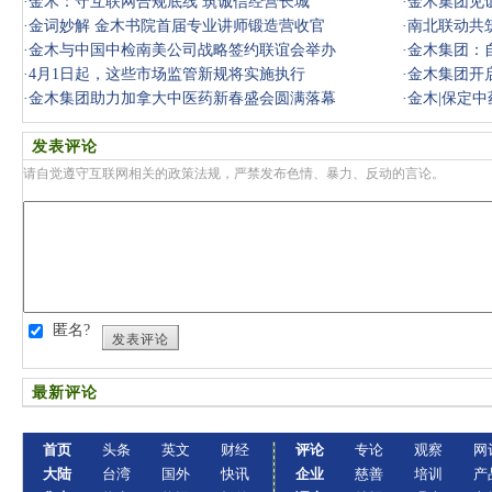
·
金木：守互联网合规底线 筑诚信经营长城
·
金木集团见
·
金词妙解 金木书院首届专业讲师锻造营收官
·
南北联动共
·
金木与中国中检南美公司战略签约联谊会举办
收！
·
金木集团：
·
4月1日起，这些市场监管新规将实施执行
·
金木集团开
·
金木集团助力加拿大中医药新春盛会圆满落幕
·
金木|保定中
发表评论
请自觉遵守互联网相关的政策法规，严禁发布色情、暴力、反动的言论。
匿名?
发表评论
最新评论
首页
头条
英文
财经
评论
专论
观察
网
大陆
台湾
国外
快讯
企业
慈善
培训
产