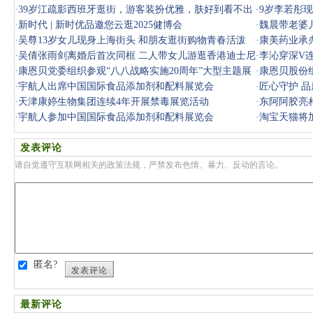
·
39岁江疏影西班牙逛街，游客装扮优雅，肤好到看不出
·
9岁李若彤
年纪
·
新时代 | 新时优品邀您云逛2025健博会
态超好
·
魏晨带老婆
·
吴尊13岁女儿现身上海街头 和朋友逛街购物青春活泼
·
康美药业承
·
吴倩张雨剑离婚后首次同框 二人带女儿游逛香港迪士尼
·
李沁穿深V
·
康恩贝党委组织参观“八八战略实施20周年”大型主题展
·
康恩贝股份
览
·
宇航人出席中国国际食品添加剂和配料展览会
题展览
·
匠心守护 
·
天津康婷生物集团连续4年开展禁毒展览活动
品添加剂
·
东阿阿胶亮相
·
宇航人参加中国国际食品添加剂和配料展览会
·
淘宝天猫将
发表评论
请自觉遵守互联网相关的政策法规，严禁发布色情、暴力、反动的言论。
匿名?
发表评论
最新评论