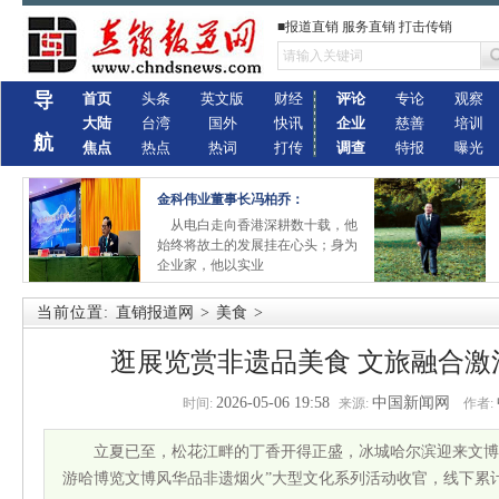
■报道直销 服务直销 打击传销
导
首页
头条
英文版
财经
评论
专论
观察
大陆
台湾
国外
快讯
企业
慈善
培训
航
焦点
热点
热词
打传
调查
特报
曝光
金科伟业董事长冯柏乔：
从电白走向香港深耕数十载，他
始终将故土的发展挂在心头；身为
企业家，他以实业
当前位置:
直销报道网
>
美食
>
逛展览赏非遗品美食 文旅融合激
2026-05-06 19:58
中国新闻网
时间:
来源:
作者:
立夏已至，松花江畔的丁香开得正盛，冰城哈尔滨迎来文博
游哈博览文博风华品非遗烟火”大型文化系列活动收官，线下累计接