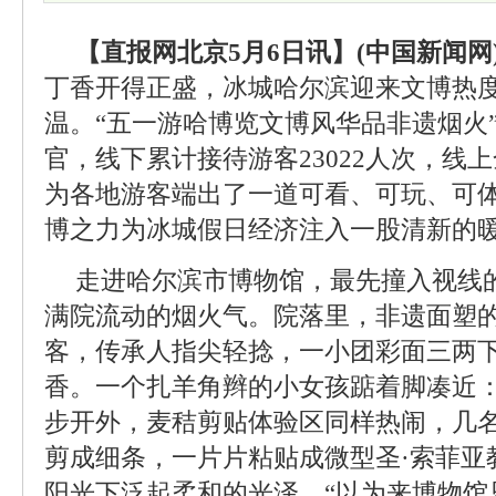
【直报网北京5月6日讯】(中国新闻网
丁香开得正盛，冰城哈尔滨迎来文博热
温。“五一游哈博览文博风华品非遗烟火
官，线下累计接待游客23022人次，线上
为各地游客端出了一道可看、可玩、可
博之力为冰城假日经济注入一股清新的
走进哈尔滨市博物馆，最先撞入视线
满院流动的烟火气。院落里，非遗面塑
客，传承人指尖轻捻，一小团彩面三两
香。一个扎羊角辫的小女孩踮着脚凑近：
步开外，麦秸剪贴体验区同样热闹，几
剪成细条，一片片粘贴成微型圣·索菲亚
阳光下泛起柔和的光泽。“以为来博物馆