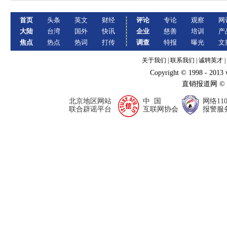
首页
头条
英文
财经
评论
专论
观察
网
大陆
台湾
国外
快讯
企业
慈善
培训
产
焦点
热点
热词
打传
调查
特报
曝光
文
关于我们
|
联系我们
|
诚聘英才
|
Copyright © 1998 - 2013
直销报道网 ©
北京地区网站
中 国
网络11
联合辟谣平台
互联网协会
报警服