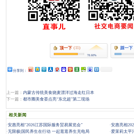
(11)
顶一下
踩一下
78.60%
分享到：
上一篇：
内蒙古传统美食烧麦漂洋过海走红日本
下一篇：
都市圈美食荟点亮“东北超”第二现场
相关新闻
·
安惠亮相“2026江苏国际服务贸易展览会”
·
安惠亮相20
·
无限极|国民养生在行动 一起逛逛养生充电局
·
爱茉莉太平洋