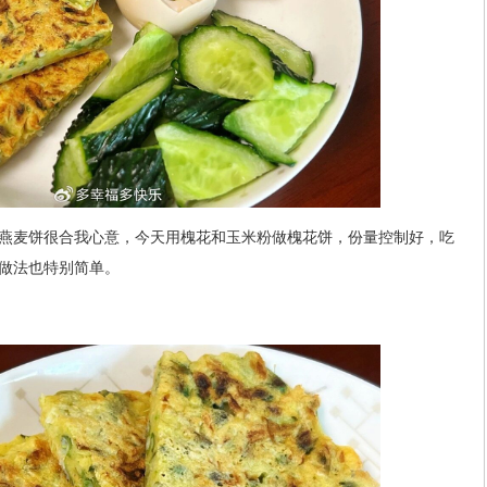
燕麦饼很合我心意，今天用槐花和玉米粉做槐花饼，份量控制好，吃
做法也特别简单。