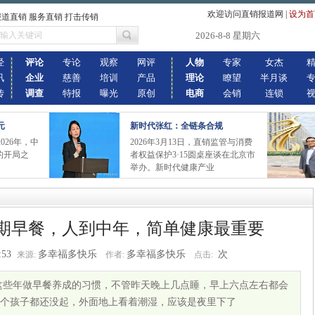
欢迎访问直销报道网
|
设为首
报道直销 服务直销 打击传销
2026-8-8 星期六
经
评论
专论
观察
网评
人物
专家
女杰
讯
企业
慈善
培训
产品
理论
瞭望
半月谈
传
调查
特报
曝光
原创
电商
会销
连锁
元
新时代张红：全链条合规
026年，中
2026年3月13日，直销监管与消费
的开局之
者权益保护3·15圆桌座谈在北京市
举办。新时代健康产业
期早餐，人到中年，简单健康最重要
:53
多幸福多快乐
多幸福多快乐
次
来源:
作者:
点击:
这些年做早餐养成的习惯，不管昨天晚上几点睡，早上六点左右都会
个孩子都还没起，外面地上看着潮湿，应该是夜里下了