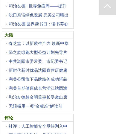
和治友德 | 世界免疫周——提升
脱口秀话绿色发展 完美公司晒出
和治友德|世界读书日：读书养心
大陆
春芝堂：以新质生产力 焕新中华
绿之韵绿跑大型公益计划先导片
中共浏阳市委常委、市纪委书记
新时代新时优品沈阳直营店健康
完美公司旗下品牌臻荟成功斩获
完美首期健康成长营浙江站圆满
和治友德韩金明董事长受邀出席
无限极用一项“金标准”解读前
评论
社评：人工智能安全亟待列入中