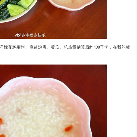
洋槐花鸡蛋饼、麻酱鸡蛋、黄瓜。总热量估算后约400千卡，在我的标