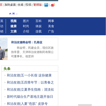
投稿
页
|
加到桌面
|
收藏
|
|
繁體版
|
|
精英
视频
图片
百科
网事
专访
健康
时尚
体娱
美食
视销
文摘
介绍
连载
广告
和治友德韩金明：扎根促
韩金明，民建会员，现任区政
协常委、天津和治友德制药有限公
司董事长。他坚持
头条
和治友德|五一小长假 这份健康
和治友德|五四青年节：以青春之
和治友德|立夏养生指南：清淡祛
新时代烟台生产基地主题开放日
和治友德|入夏“危肌” 皮肤专