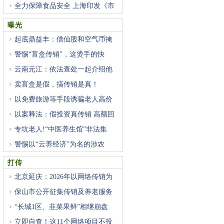
全力保障食品安全 上海印发《市
曝光
起底鼎益丰：借仙股和空气币掩
警惕“盲盒传销”，这烫手的快
云南元江：依法查处一起介绍他
卖盲盒是假，搞传销是真！
以免费旅游等手段诱骗老人高价
以案释法：假投资真传销 高额回
专坑老人!“中医养生馆”非法集
警惕以“云养经济”为名的涉农
打传
北京延庆：2026年以网络传销为
重
保山市公开征集传销及养老服务
“长城1区、韭菜果鲜”相继崩盘
立即自查！这11个网络项目不投