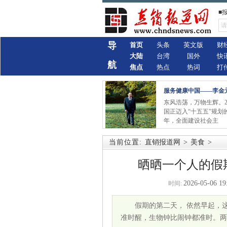
■
导
首页
头条
英文版
财
大陆
台湾
国外
快
航
焦点
热点
热词
打
服务健康中国——李金
东风浩荡，万物生辉。2
国正迈入“十五五”规划
年，全面建设社会主
当前位置:
直销报道网
>
美食
>
晒晒一个人的假
2026-05-06 19
时间:
假期的第二天， 依然早起，
准时醒，生物钟比闹钟都准时。两