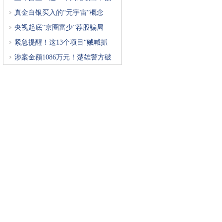
真金白银买入的“元宇宙”概念
央视起底“京圈富少”荐股骗局
紧急提醒！这13个项目“贼喊抓
涉案金额1086万元！楚雄警方破
获