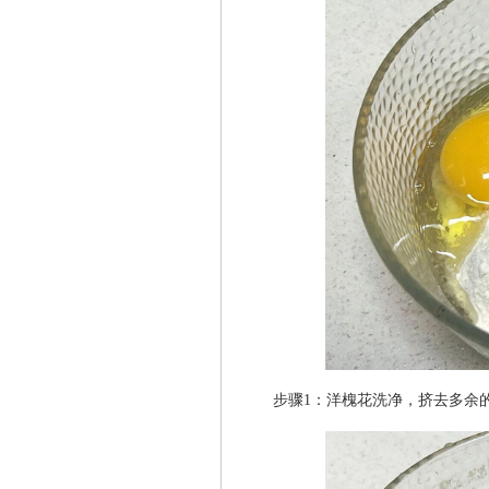
步骤1：洋槐花洗净，挤去多余