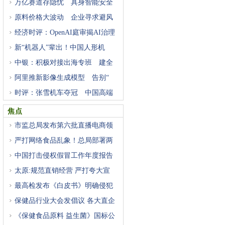
万亿赛道存隐忧 具身智能安全
原料价格大波动 企业寻求避风
经济时评：OpenAI庭审揭AI治理
困
新“机器人”辈出！中国人形机
中银：积极对接出海专班 建全
阿里推新影像生成模型 告别“
时评：张雪机车夺冠 中国高端
焦点
市监总局发布第六批直播电商领
严打网络食品乱象！总局部署两
中国打击侵权假冒工作年度报告
太原:规范直销经营 严打夸大宣
最高检发布《白皮书》明确侵犯
保健品行业大会发倡议 各大直企
《保健食品原料 益生菌》国标公