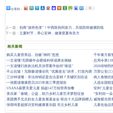
0
分享到：
上一篇：
别再“谈癌色变”！中西医协同发力，共筑防癌健康防线
下一篇：
立夏时节，养心安神，健康度夏有良方
相关新闻
·
购买儿童营养品，别被“神药”忽悠
·
千年膏方新
·
一文读懂!无限极年会硬核科研成果全揭秘
·
总局令第1
·
一文读懂行政执法机关涉罪案件如何“移送”
·
2026传
·
不止抗皱！无限极读懂全民 “优雅老去”诉求，打造内调
须读懂这
·
万荣公安|
外养组
·
三分钟读懂：非法传销还是合法直销？关键区别在这
别在这里
·
病人食物岂
里！
·
一张图读懂康恩贝2025年第三季度报告
查
·
入选全国联
·
USANA葆婴关爱儿童 捐超147万份营养加餐
健康护航
·
安利“儿童
·
美乐家「春晓」公益，助力乡村儿童艺术梦想绽放
·
“安利你一
·
美团携手北京妇女儿童发展基金会 联合十大品牌捐赠儿
儿童卫
·
威海紫光营
童健康礼
·
张雨绮姜超探访安利健康童乐园 关注乡村儿童
·
儿童化妆品