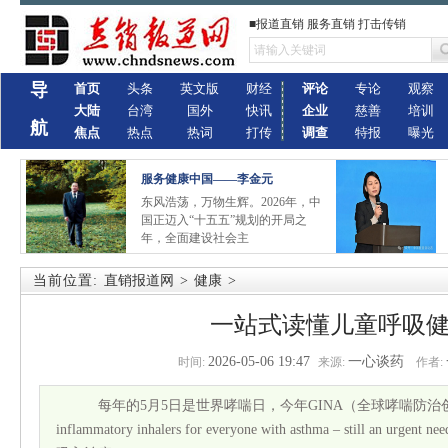
■报道直销 服务直销 打击传销
导
首页
头条
英文版
财经
评论
专论
观察
大陆
台湾
国外
快讯
企业
慈善
培训
航
焦点
热点
热词
打传
调查
特报
曝光
服务健康中国——李金元
东风浩荡，万物生辉。2026年，中
国正迈入“十五五”规划的开局之
年，全面建设社会主
当前位置:
直销报道网
>
健康
>
一站式读懂儿童呼吸
2026-05-06 19:47
一心谈药
时间:
来源:
作者:
每年的5月5日是世界哮喘日，今年GINA（全球哮喘防治创议）的主题
inflammatory inhalers for everyone with asthma – stil