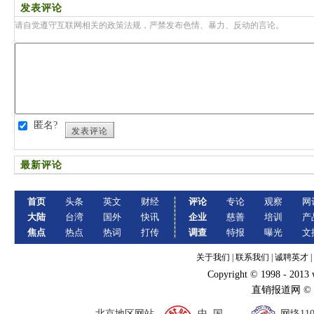
发表评论
请自觉遵守互联网相关的政策法规，严禁发布色情、暴力、反动的言论。
匿名?
发表评论
最新评论
首页
头条
英文
财经
评论
专论
观察
网
大陆
台湾
国外
快讯
企业
慈善
培训
产
焦点
热点
热词
打传
调查
特报
曝光
文
关于我们
|
联系我们
|
诚聘英才
|
Copyright © 1998 - 2013
直销报道网 ©
北京地区网站
中 国
网络11