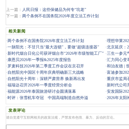
上一篇：
人民日报：这些保健品为何专“坑老”
下一篇：
两个条例不在国务院2026年度立法工作计划
相关新闻
·
两个条例不在国务院2026年度立法工作计划
·
理想华莱20
·
一脉阳光：不甘只当“最大连锁”，要做“超级连接器”
·
北京延庆：2
·
新时代烟台日化公司获评烟台市“2026年市级智能工厂”
·
三生一参元气
·
康恩贝2026年一季报&2025年度报告
·
汇力同心变革
·
罗麦科技2026年第二季度工作会议在京召开
·
和治友德 |
·
自然阳光中国区十周年庆典明确新三大战略
·
富迪参加20
·
自然阳光十周年：深耕严肃营养 焕新再出发
·
重庆市监局召
·
福瑞达召开2026年一季度经营分析会
·
新时代公司亮
·
福能源2026年泰国旅游研讨会圆满落幕
·
安发国际20
·
时评：张雪机车夺冠 中国高端制造自然外溢
·
2026年太
发表评论
请自觉遵守互联网相关的政策法规，严禁发布色情、暴力、反动的言论。