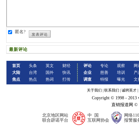
匿名?
发表评论
最新评论
首页
头条
英文
财经
评论
专论
观察
网
大陆
台湾
国外
快讯
企业
慈善
培训
产
焦点
热点
热词
打传
调查
特报
曝光
文
关于我们
|
联系我们
|
诚聘英才
|
Copyright © 1998 - 2013
直销报道网 ©
北京地区网站
中 国
网络11
联合辟谣平台
互联网协会
报警服