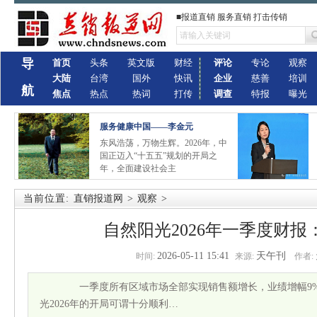
■报道直销 服务直销 打击传销
导
首页
头条
英文版
财经
评论
专论
观察
大陆
台湾
国外
快讯
企业
慈善
培训
航
焦点
热点
热词
打传
调查
特报
曝光
服务健康中国——李金元
东风浩荡，万物生辉。2026年，中
国正迈入“十五五”规划的开局之
年，全面建设社会主
当前位置:
直销报道网
>
观察
>
自然阳光2026年一季度财报
2026-05-11 15:41
天午刊
时间:
来源:
作者:
一季度所有区域市场全部实现销售额增长，业绩增幅9%
光2026年的开局可谓十分顺利…