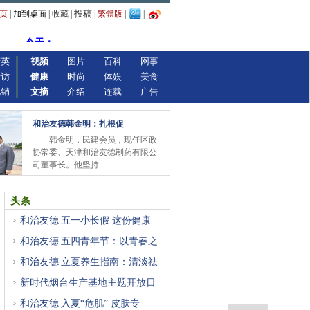
投稿
页
|
加到桌面
|
收藏
|
|
繁體版
|
|
精英
视频
图片
百科
网事
专访
健康
时尚
体娱
美食
视销
文摘
介绍
连载
广告
和治友德韩金明：扎根促
韩金明，民建会员，现任区政
协常委、天津和治友德制药有限公
司董事长。他坚持
头条
和治友德|五一小长假 这份健康
和治友德|五四青年节：以青春之
和治友德|立夏养生指南：清淡祛
新时代烟台生产基地主题开放日
和治友德|入夏“危肌” 皮肤专