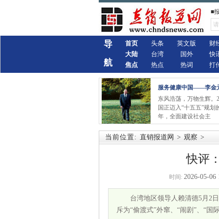
■
导
首页
头条
英文版
财
大陆
台湾
国外
快
航
焦点
热点
热词
打
服务健康中国——李金
东风浩荡，万物生辉。2
国正迈入“十五五”规划
年，全面建设社会主
当前位置:
直销报道网
>
观察
>
快评：
2026-05-06 
时间:
台湾地区领导人赖清德5月2
斥为“偷渡式”外窜、“闹剧”、“国