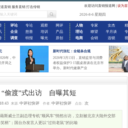
欢迎访问直销报道网
|
设为首
报道直销 服务直销 打击传销
2026-8-6 星期四
经
评论
专论
观察
网评
人物
专家
女杰
讯
企业
慈善
培训
产品
理论
瞭望
半月谈
传
调查
特报
曝光
原创
电商
会销
连锁
元
新时代张红：全链条合规
026年，中
2026年3月13日，直销监管与消费
的开局之
者权益保护3·15圆桌座谈在北京市
举办。新时代健康产业
“偷渡”式出访 自曝其短
18:43
中评社快评
中评社快评
次
来源:
作者:
点击:
日藉斯威士兰副总理专机“顺风车”悄然出访，立刻被北京大陆外交部
际笑柄”；国台办发言人更以“过街老鼠”的比喻