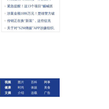
紧急提醒！这13个项目“贼喊抓
涉案金额1086万元！楚雄警方破
获
传销正在换“新装”，这些征兆
关于对“S2M傳媒”APP涉嫌组织、
视频
图片
百科
网事
健康
时尚
体娱
美食
文摘
介绍
连载
广告