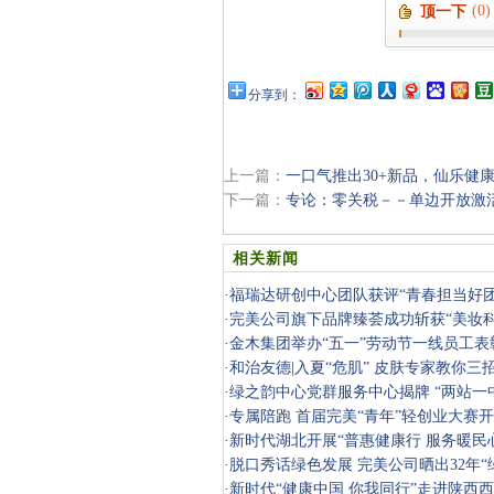
(0)
顶一下
分享到：
上一篇：
一口气推出30+新品，仙乐健
下一篇：
专论：零关税－－单边开放激
相关新闻
·
福瑞达研创中心团队获评“青春担当好团
·
完美公司旗下品牌臻荟成功斩获“美妆科
·
金木集团举办“五一”劳动节一线员工表
·
和治友德|入夏“危肌” 皮肤专家教你三
·
绿之韵中心党群服务中心揭牌 “两站一
·
专属陪跑 首届完美“青年”轻创业大赛
·
新时代湖北开展“普惠健康行 服务暖民
·
脱口秀话绿色发展 完美公司晒出32年“
·
新时代“健康中国 你我同行”走进陕西