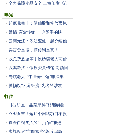
全力保障食品安全 上海印发《市
曝光
起底鼎益丰：借仙股和空气币掩
警惕“盲盒传销”，这烫手的快
云南元江：依法查处一起介绍他
卖盲盒是假，搞传销是真！
以免费旅游等手段诱骗老人高价
以案释法：假投资真传销 高额回
专坑老人!“中医养生馆”非法集
警惕以“云养经济”为名的涉农
打传
“长城1区、韭菜果鲜”相继崩盘
立即自查！这11个网络项目不投
真金白银买入的“元宇宙”概念
央视起底“京圈富少”荐股骗局