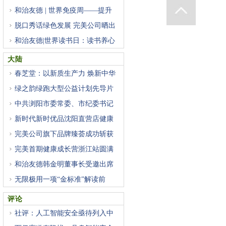
和治友德 | 世界免疫周——提升
脱口秀话绿色发展 完美公司晒出
和治友德|世界读书日：读书养心
大陆
春芝堂：以新质生产力 焕新中华
绿之韵绿跑大型公益计划先导片
中共浏阳市委常委、市纪委书记
新时代新时优品沈阳直营店健康
完美公司旗下品牌臻荟成功斩获
完美首期健康成长营浙江站圆满
和治友德韩金明董事长受邀出席
无限极用一项“金标准”解读前
评论
社评：人工智能安全亟待列入中