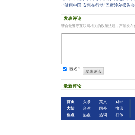
·
“健康中国 安惠在行动”巴彦淖尔报告
发表评论
请自觉遵守互联网相关的政策法规，严禁发布
匿名?
发表评论
最新评论
首页
头条
英文
财经
大陆
台湾
国外
快讯
焦点
热点
热词
打传