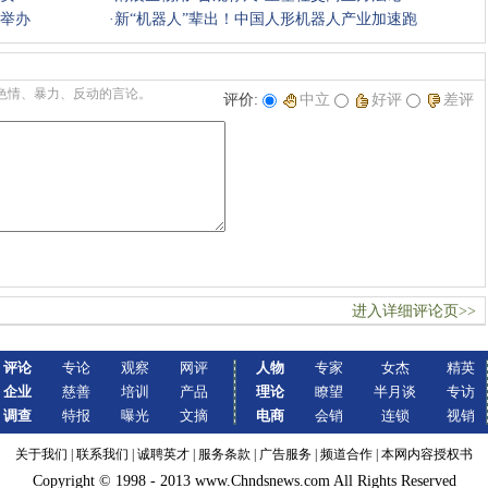
会举办
·
新“机器人”辈出！中国人形机器人产业加速跑
色情、暴力、反动的言论。
评价:
中立
好评
差评
进入详细评论页>>
评论
专论
观察
网评
人物
专家
女杰
精英
企业
慈善
培训
产品
理论
瞭望
半月谈
专访
调查
特报
曝光
文摘
电商
会销
连锁
视销
关于我们
|
联系我们
|
诚聘英才
|
服务条款
|
广告服务
|
频道合作
|
本网内容授权书
Copyright © 1998 - 2013 www.Chndsnews.com All Rights Reserved