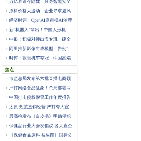
万亿赛道存隐忧 具身智能安全
原料价格大波动 企业寻求避风
经济时评：OpenAI庭审揭AI治理
困
新“机器人”辈出！中国人形机
中银：积极对接出海专班 建全
阿里推新影像生成模型 告别“
时评：张雪机车夺冠 中国高端
焦点
市监总局发布第六批直播电商领
严打网络食品乱象！总局部署两
中国打击侵权假冒工作年度报告
太原:规范直销经营 严打夸大宣
最高检发布《白皮书》明确侵犯
保健品行业大会发倡议 各大直企
《保健食品原料 益生菌》国标公