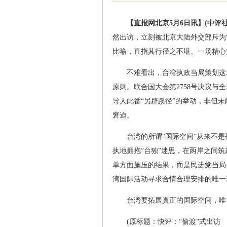
【直报网北京5月6日讯】(中评社
然出访，立刻被北京大陆外交部斥为“偷
比喻，直指其行径之不堪。一场精心
不难看出，台湾执政当局策划这
原则。联合国大会第2758号决议与
导人此番“另辟蹊径”的举动，非但
窘迫。
台湾的所谓“国际空间”从来不
执地拥抱“台独”迷思，在两岸之间
单方面施压的结果，而是民进党当局
湾国际活动寻求合情合理安排的唯一
台湾要拓展真正的国际空间，唯
(原标题：快评：“偷渡”式出访