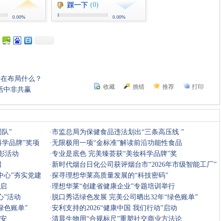
(0)
踩一下
0.00%
0.00%
康在布局什么？
收藏
挑错
推荐
打印
活中非共赢
队”
·
市监总局为保健食品违法划出“三条高压线 ”
学品牌”奖项
·
无限极用一项“金标准”解读前沿功能性食品
彰活动
·
专业是底色 完美臻荟获“美妆科学品牌”奖
招
·
新时代烟台日化公司获评烟台市“2026年市级智能工厂”
中心”夯实党建
·
探寻理想华莱高质量发展的“科技密码”
开启
·
理想华莱“创建省健康企业”专题培训举行
心”活动
·
脱口秀话绿色发展 完美公司晒出32年“绿色账单”
绿色账单”
·
安利支持的2026“健康中国 我们行动”启动
西安
·
清晨生物用“合规标尺”重塑社交商业方法论