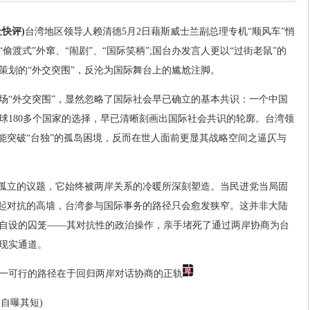
快评)
台湾地区领导人赖清德5月2日藉斯威士兰副总理专机“顺风车”悄
渡式”外窜、“闹剧”、“国际笑柄”;国台办发言人更以“过街老鼠”的
策划的“外交突围”，反沦为国际舞台上的尴尬注脚。
场“外交突围”，显然忽略了国际社会早已确立的基本共识：一个中国
全球180多个国家的选择，早已清晰刻画出国际社会共识的轮廓。台湾领
未能突破“台独”的孤岛困境，反而在世人面前更显其战略空间之逼仄与
是孤立的议题，它始终被两岸关系的冷暖所深刻塑造。当民进党当局固
筑起对抗的高墙，台湾参与国际事务的路径只会愈发狭窄。这并非大陆
自设的囚笼——其对抗性的政治操作，亲手堵死了通过两岸协商为台
现实通道。
一可行的路径在于回归两岸对话协商的正轨
 自曝其短)